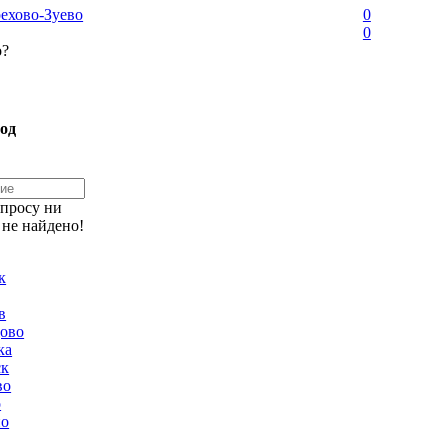
ехово-Зуево
0
0
о?
од
апросу ни
 не найдено!
к
в
ово
ка
ск
во
о
но