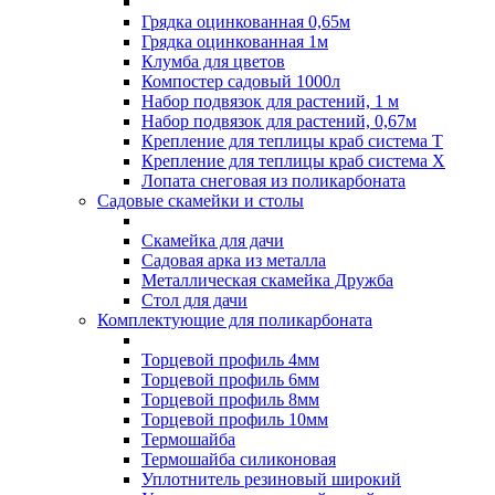
Грядка оцинкованная 0,65м
Грядка оцинкованная 1м
Клумба для цветов
Компостер садовый 1000л
Набор подвязок для растений, 1 м
Набор подвязок для растений, 0,67м
Крепление для теплицы краб система Т
Крепление для теплицы краб система Х
Лопата снеговая из поликарбоната
Садовые скамейки и столы
Скамейка для дачи
Садовая арка из металла
Металлическая скамейка Дружба
Стол для дачи
Комплектующие для поликарбоната
Торцевой профиль 4мм
Торцевой профиль 6мм
Торцевой профиль 8мм
Торцевой профиль 10мм
Термошайба
Термошайба силиконовая
Уплотнитель резиновый широкий