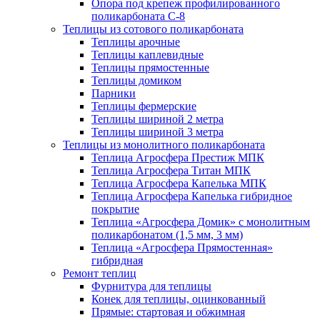
Опора под крепеж профилированного
поликарбоната С-8
Теплицы из сотового поликарбоната
Теплицы арочные
Теплицы каплевидные
Теплицы прямостенные
Теплицы домиком
Парники
Теплицы фермерские
Теплицы шириной 2 метра
Теплицы шириной 3 метра
Теплицы из монолитного поликарбоната
Теплица Агросфера Престиж МПК
Теплица Агросфера Титан МПК
Теплица Агросфера Капелька МПК
Теплица Агросфера Капелька гибридное
покрытие
Теплица «Агросфера Домик» с монолитным
поликарбонатом (1,5 мм, 3 мм)
Теплица «Агросфера Прямостенная»
гибридная
Ремонт теплиц
Фурнитура для теплицы
Конек для теплицы, оцинкованный
Прямые: стартовая и обжимная