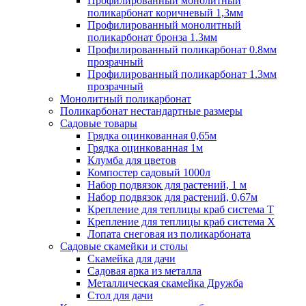
Профилированный монолитный
поликарбонат коричневый 1,3мм
Профилированный монолитный
поликарбонат бронза 1.3мм
Профилированный поликарбонат 0.8мм
прозрачный
Профилированный поликарбонат 1.3мм
прозрачный
Монолитный поликарбонат
Поликарбонат нестандартные размеры
Садовые товары
Грядка оцинкованная 0,65м
Грядка оцинкованная 1м
Клумба для цветов
Компостер садовый 1000л
Набор подвязок для растений, 1 м
Набор подвязок для растений, 0,67м
Крепление для теплицы краб система Т
Крепление для теплицы краб система Х
Лопата снеговая из поликарбоната
Садовые скамейки и столы
Скамейка для дачи
Садовая арка из металла
Металлическая скамейка Дружба
Стол для дачи