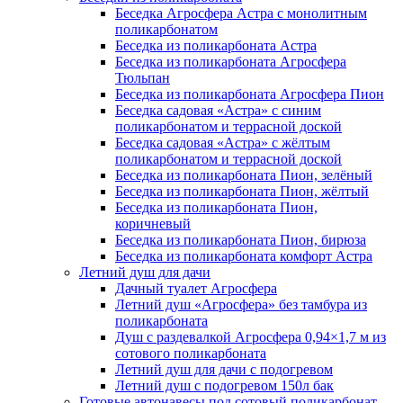
Беседка Агросфера Астра с монолитным
поликарбонатом
Беседка из поликарбоната Астра
Беседка из поликарбоната Агросфера
Тюльпан
Беседка из поликарбоната Агросфера Пион
Беседка садовая «Астра» с синим
поликарбонатом и террасной доской
Беседка садовая «Астра» с жёлтым
поликарбонатом и террасной доской
Беседка из поликарбоната Пион, зелёный
Беседка из поликарбоната Пион, жёлтый
Беседка из поликарбоната Пион,
коричневый
Беседка из поликарбоната Пион, бирюза
Беседка из поликарбоната комфорт Астра
Летний душ для дачи
Дачный туалет Агросфера
Летний душ «Агросфера» без тамбура из
поликарбоната
Душ с раздевалкой Агросфера 0,94×1,7 м из
сотового поликарбоната
Летний душ для дачи с подогревом
Летний душ с подогревом 150л бак
Готовые автонавесы под сотовый поликарбонат