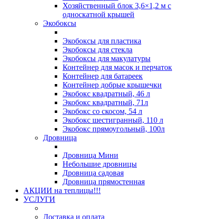
Хозяйственный блок 3,6×1,2 м с
односкатной крышей
Экобоксы
Экобоксы для пластика
Экобоксы для стекла
Экобоксы для макулатуры
Контейнер для масок и перчаток
Контейнер для батареек
Контейнер добрые крышечки
Экобокс квадратный, 46 л
Экобокс квадратный, 71л
Экобокс со скосом, 54 л
Экобокс шестигранный, 110 л
Экобокс прямоугольный, 100л
Дровница
Дровница Мини
Небольшие дровницы
Дровница садовая
Дровница прямостенная
АКЦИИ на теплицы!!!
УСЛУГИ
Доставка и оплата