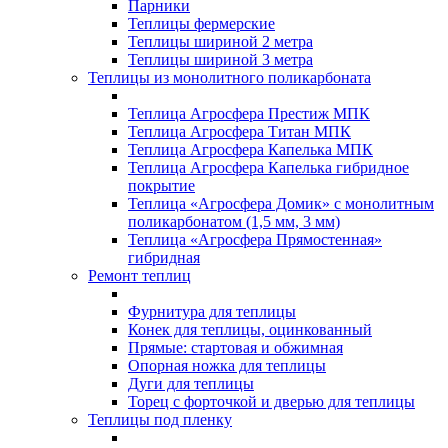
Парники
Теплицы фермерские
Теплицы шириной 2 метра
Теплицы шириной 3 метра
Теплицы из монолитного поликарбоната
Теплица Агросфера Престиж МПК
Теплица Агросфера Титан МПК
Теплица Агросфера Капелька МПК
Теплица Агросфера Капелька гибридное
покрытие
Теплица «Агросфера Домик» с монолитным
поликарбонатом (1,5 мм, 3 мм)
Теплица «Агросфера Прямостенная»
гибридная
Ремонт теплиц
Фурнитура для теплицы
Конек для теплицы, оцинкованный
Прямые: стартовая и обжимная
Опорная ножка для теплицы
Дуги для теплицы
Торец с форточкой и дверью для теплицы
Теплицы под пленку