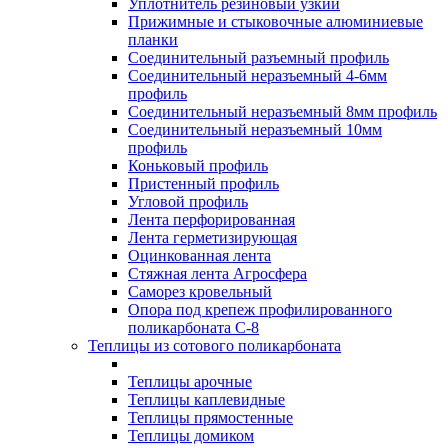
Уплотнитель резиновый узкий
Прижимные и стыковочные алюминиевые
планки
Соединительный разъемный профиль
Соединительный неразъемный 4-6мм
профиль
Соединительный неразъемный 8мм профиль
Соединительный неразъемный 10мм
профиль
Коньковый профиль
Пристенный профиль
Угловой профиль
Лента перфорированная
Лента герметизирующая
Оцинкованная лента
Стяжная лента Агросфера
Саморез кровельный
Опора под крепеж профилированного
поликарбоната С-8
Теплицы из сотового поликарбоната
Теплицы арочные
Теплицы каплевидные
Теплицы прямостенные
Теплицы домиком