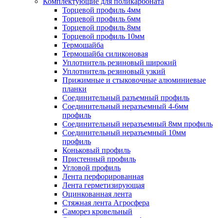
Комплектующие для поликарбоната
Торцевой профиль 4мм
Торцевой профиль 6мм
Торцевой профиль 8мм
Торцевой профиль 10мм
Термошайба
Термошайба силиконовая
Уплотнитель резиновый широкий
Уплотнитель резиновый узкий
Прижимные и стыковочные алюминиевые
планки
Соединительный разъемный профиль
Соединительный неразъемный 4-6мм
профиль
Соединительный неразъемный 8мм профиль
Соединительный неразъемный 10мм
профиль
Коньковый профиль
Пристенный профиль
Угловой профиль
Лента перфорированная
Лента герметизирующая
Оцинкованная лента
Стяжная лента Агросфера
Саморез кровельный