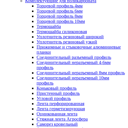
Комплектующие для поликарбоната
Торцевой профиль 4мм
Торцевой профиль 6мм
Торцевой профиль 8мм
Торцевой профиль 10мм
Термошайба
Термошайба силиконовая
Уплотнитель резиновый широкий
Уплотнитель резиновый узкий
Прижимные и стыковочные алюминиевые
планки
Соединительный разъемный профиль
Соединительный неразъемный 4-6мм
профиль
Соединительный неразъемный 8мм профиль
Соединительный неразъемный 10мм
профиль
Коньковый профиль
Пристенный профиль
Угловой профиль
Лента перфорированная
Лента герметизирующая
Оцинкованная лента
Стяжная лента Агросфера
Саморез кровельный