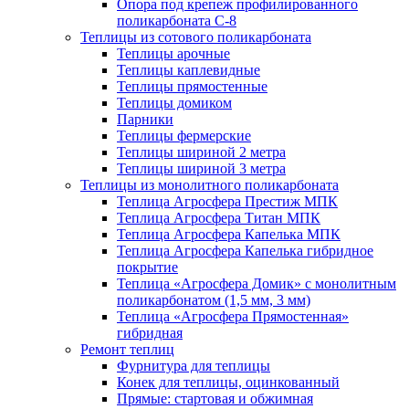
Опора под крепеж профилированного
поликарбоната С-8
Теплицы из сотового поликарбоната
Теплицы арочные
Теплицы каплевидные
Теплицы прямостенные
Теплицы домиком
Парники
Теплицы фермерские
Теплицы шириной 2 метра
Теплицы шириной 3 метра
Теплицы из монолитного поликарбоната
Теплица Агросфера Престиж МПК
Теплица Агросфера Титан МПК
Теплица Агросфера Капелька МПК
Теплица Агросфера Капелька гибридное
покрытие
Теплица «Агросфера Домик» с монолитным
поликарбонатом (1,5 мм, 3 мм)
Теплица «Агросфера Прямостенная»
гибридная
Ремонт теплиц
Фурнитура для теплицы
Конек для теплицы, оцинкованный
Прямые: стартовая и обжимная