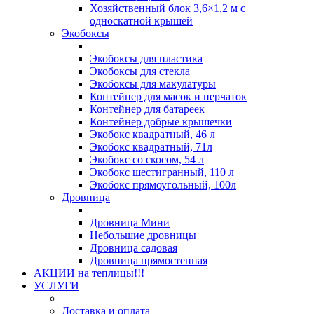
Хозяйственный блок 3,6×1,2 м с
односкатной крышей
Экобоксы
Экобоксы для пластика
Экобоксы для стекла
Экобоксы для макулатуры
Контейнер для масок и перчаток
Контейнер для батареек
Контейнер добрые крышечки
Экобокс квадратный, 46 л
Экобокс квадратный, 71л
Экобокс со скосом, 54 л
Экобокс шестигранный, 110 л
Экобокс прямоугольный, 100л
Дровница
Дровница Мини
Небольшие дровницы
Дровница садовая
Дровница прямостенная
АКЦИИ на теплицы!!!
УСЛУГИ
Доставка и оплата