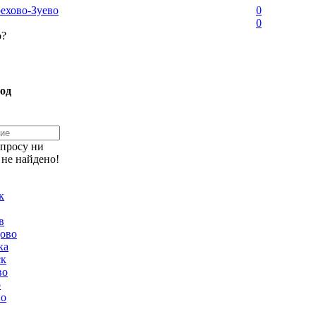
ехово-Зуево
0
0
о?
од
апросу ни
 не найдено!
к
в
ово
ка
ск
во
о
но