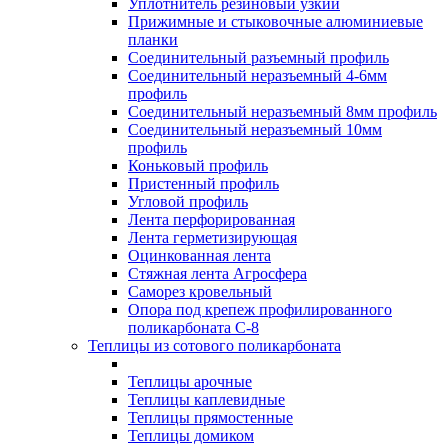
Уплотнитель резиновый узкий
Прижимные и стыковочные алюминиевые
планки
Соединительный разъемный профиль
Соединительный неразъемный 4-6мм
профиль
Соединительный неразъемный 8мм профиль
Соединительный неразъемный 10мм
профиль
Коньковый профиль
Пристенный профиль
Угловой профиль
Лента перфорированная
Лента герметизирующая
Оцинкованная лента
Стяжная лента Агросфера
Саморез кровельный
Опора под крепеж профилированного
поликарбоната С-8
Теплицы из сотового поликарбоната
Теплицы арочные
Теплицы каплевидные
Теплицы прямостенные
Теплицы домиком