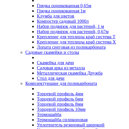
Грядка оцинкованная 0,65м
Грядка оцинкованная 1м
Клумба для цветов
Компостер садовый 1000л
Набор подвязок для растений, 1 м
Набор подвязок для растений, 0,67м
Крепление для теплицы краб система Т
Крепление для теплицы краб система Х
Лопата снеговая из поликарбоната
Садовые скамейки и столы
Скамейка для дачи
Садовая арка из металла
Металлическая скамейка Дружба
Стол для дачи
Комплектующие для поликарбоната
Торцевой профиль 4мм
Торцевой профиль 6мм
Торцевой профиль 8мм
Торцевой профиль 10мм
Термошайба
Термошайба силиконовая
Уплотнитель резиновый широкий