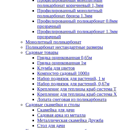
Профилированный монолитный
поликарбонат коричневый 1,3мм
Профилированный монолитный
поликарбонат бронза 1.3мм
Профилированный поликарбонат 0.8мм
прозрачный
Профилированный поликарбонат 1.3мм
прозрачный
Монолитный поликарбонат
Поликарбонат нестандартные размеры
Садовые товары
Грядка оцинкованная 0,65м
Грядка оцинкованная 1м
Клумба для цветов
Компостер садовый 1000л
Набор подвязок для растений, 1 м
Набор подвязок для растений, 0,67м
Крепление для теплицы краб система Т
Крепление для теплицы краб система Х
Лопата снеговая из поликарбоната
Садовые скамейки и столы
Скамейка для дачи
Садовая арка из металла
Металлическая скамейка Дружба
Стол для дачи