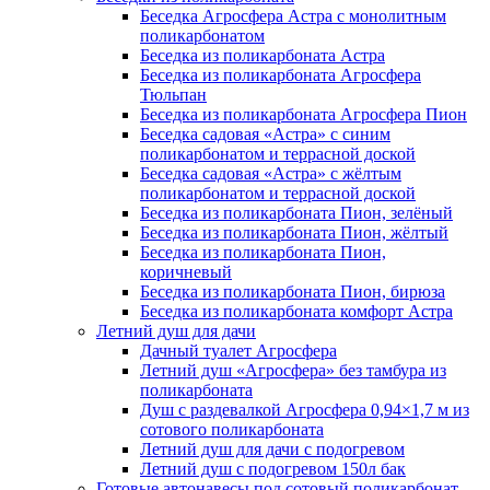
Беседка Агросфера Астра с монолитным
поликарбонатом
Беседка из поликарбоната Астра
Беседка из поликарбоната Агросфера
Тюльпан
Беседка из поликарбоната Агросфера Пион
Беседка садовая «Астра» с синим
поликарбонатом и террасной доской
Беседка садовая «Астра» с жёлтым
поликарбонатом и террасной доской
Беседка из поликарбоната Пион, зелёный
Беседка из поликарбоната Пион, жёлтый
Беседка из поликарбоната Пион,
коричневый
Беседка из поликарбоната Пион, бирюза
Беседка из поликарбоната комфорт Астра
Летний душ для дачи
Дачный туалет Агросфера
Летний душ «Агросфера» без тамбура из
поликарбоната
Душ с раздевалкой Агросфера 0,94×1,7 м из
сотового поликарбоната
Летний душ для дачи с подогревом
Летний душ с подогревом 150л бак
Готовые автонавесы под сотовый поликарбонат