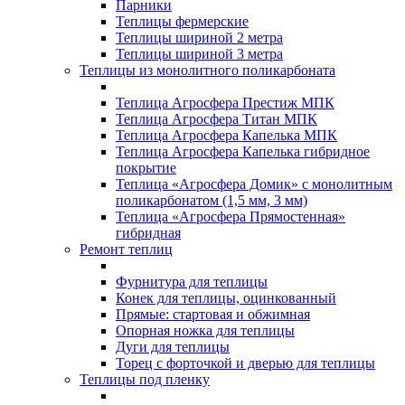
Парники
Теплицы фермерские
Теплицы шириной 2 метра
Теплицы шириной 3 метра
Теплицы из монолитного поликарбоната
Теплица Агросфера Престиж МПК
Теплица Агросфера Титан МПК
Теплица Агросфера Капелька МПК
Теплица Агросфера Капелька гибридное
покрытие
Теплица «Агросфера Домик» с монолитным
поликарбонатом (1,5 мм, 3 мм)
Теплица «Агросфера Прямостенная»
гибридная
Ремонт теплиц
Фурнитура для теплицы
Конек для теплицы, оцинкованный
Прямые: стартовая и обжимная
Опорная ножка для теплицы
Дуги для теплицы
Торец с форточкой и дверью для теплицы
Теплицы под пленку