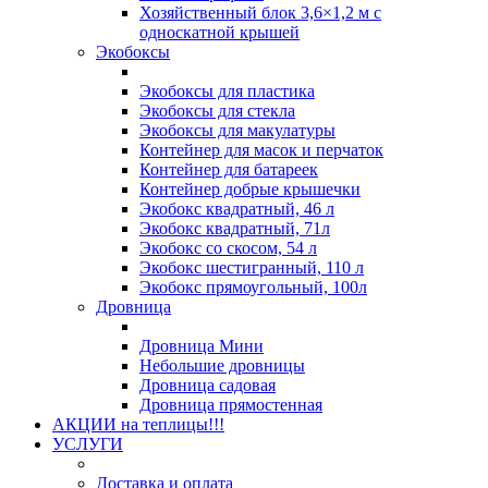
Хозяйственный блок 3,6×1,2 м с
односкатной крышей
Экобоксы
Экобоксы для пластика
Экобоксы для стекла
Экобоксы для макулатуры
Контейнер для масок и перчаток
Контейнер для батареек
Контейнер добрые крышечки
Экобокс квадратный, 46 л
Экобокс квадратный, 71л
Экобокс со скосом, 54 л
Экобокс шестигранный, 110 л
Экобокс прямоугольный, 100л
Дровница
Дровница Мини
Небольшие дровницы
Дровница садовая
Дровница прямостенная
АКЦИИ на теплицы!!!
УСЛУГИ
Доставка и оплата