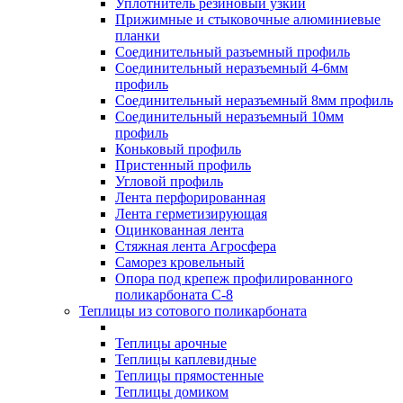
Уплотнитель резиновый узкий
Прижимные и стыковочные алюминиевые
планки
Соединительный разъемный профиль
Соединительный неразъемный 4-6мм
профиль
Соединительный неразъемный 8мм профиль
Соединительный неразъемный 10мм
профиль
Коньковый профиль
Пристенный профиль
Угловой профиль
Лента перфорированная
Лента герметизирующая
Оцинкованная лента
Стяжная лента Агросфера
Саморез кровельный
Опора под крепеж профилированного
поликарбоната С-8
Теплицы из сотового поликарбоната
Теплицы арочные
Теплицы каплевидные
Теплицы прямостенные
Теплицы домиком