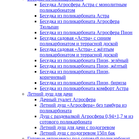
Беседка Агросфера Астра с монолитным
поликарбонатом
Беседка из поликарбоната Астра
Беседка из поликарбоната Агросфера
Тюльпан
Беседка из поликарбоната Агросфера Пион
Беседка садовая «Астра» с синим
поликарбонатом и террасной доской
Беседка садовая «Астра» с жёлтым
поликарбонатом и террасной доской
Беседка из поликарбоната Пион, зелёный
Беседка из поликарбоната Пион, жёлтый
Беседка из поликарбоната Пион,
коричневый
Беседка из поликарбоната Пион, бирюза
Беседка из поликарбоната комфорт Астра
Летний душ для дачи
Дачный туалет Агросфера
Летний душ «Агросфера» без тамбура из
поликарбоната
Душ с раздевалкой Агросфера 0,94×1,7 м из
сотового поликарбоната
Летний душ для дачи с подогревом
Летний душ с подогревом 150л бак
Готовые автонавесы под сотовый поликарбонат