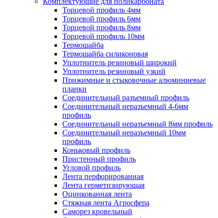
Комплектующие для поликарбоната
Торцевой профиль 4мм
Торцевой профиль 6мм
Торцевой профиль 8мм
Торцевой профиль 10мм
Термошайба
Термошайба силиконовая
Уплотнитель резиновый широкий
Уплотнитель резиновый узкий
Прижимные и стыковочные алюминиевые
планки
Соединительный разъемный профиль
Соединительный неразъемный 4-6мм
профиль
Соединительный неразъемный 8мм профиль
Соединительный неразъемный 10мм
профиль
Коньковый профиль
Пристенный профиль
Угловой профиль
Лента перфорированная
Лента герметизирующая
Оцинкованная лента
Стяжная лента Агросфера
Саморез кровельный