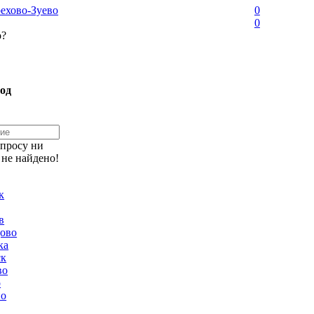
ехово-Зуево
0
0
о?
од
апросу ни
 не найдено!
к
в
ово
ка
ск
во
о
но