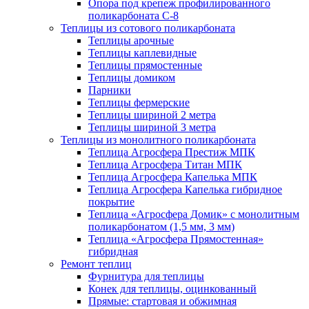
Опора под крепеж профилированного
поликарбоната С-8
Теплицы из сотового поликарбоната
Теплицы арочные
Теплицы каплевидные
Теплицы прямостенные
Теплицы домиком
Парники
Теплицы фермерские
Теплицы шириной 2 метра
Теплицы шириной 3 метра
Теплицы из монолитного поликарбоната
Теплица Агросфера Престиж МПК
Теплица Агросфера Титан МПК
Теплица Агросфера Капелька МПК
Теплица Агросфера Капелька гибридное
покрытие
Теплица «Агросфера Домик» с монолитным
поликарбонатом (1,5 мм, 3 мм)
Теплица «Агросфера Прямостенная»
гибридная
Ремонт теплиц
Фурнитура для теплицы
Конек для теплицы, оцинкованный
Прямые: стартовая и обжимная