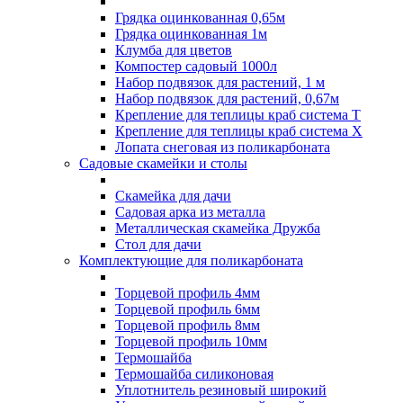
Грядка оцинкованная 0,65м
Грядка оцинкованная 1м
Клумба для цветов
Компостер садовый 1000л
Набор подвязок для растений, 1 м
Набор подвязок для растений, 0,67м
Крепление для теплицы краб система Т
Крепление для теплицы краб система Х
Лопата снеговая из поликарбоната
Садовые скамейки и столы
Скамейка для дачи
Садовая арка из металла
Металлическая скамейка Дружба
Стол для дачи
Комплектующие для поликарбоната
Торцевой профиль 4мм
Торцевой профиль 6мм
Торцевой профиль 8мм
Торцевой профиль 10мм
Термошайба
Термошайба силиконовая
Уплотнитель резиновый широкий