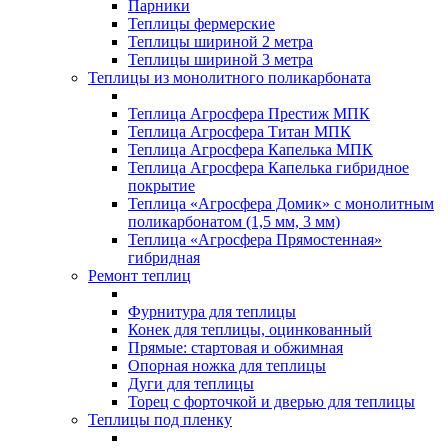
Парники
Теплицы фермерские
Теплицы шириной 2 метра
Теплицы шириной 3 метра
Теплицы из монолитного поликарбоната
Теплица Агросфера Престиж МПК
Теплица Агросфера Титан МПК
Теплица Агросфера Капелька МПК
Теплица Агросфера Капелька гибридное
покрытие
Теплица «Агросфера Домик» с монолитным
поликарбонатом (1,5 мм, 3 мм)
Теплица «Агросфера Прямостенная»
гибридная
Ремонт теплиц
Фурнитура для теплицы
Конек для теплицы, оцинкованный
Прямые: стартовая и обжимная
Опорная ножка для теплицы
Дуги для теплицы
Торец с форточкой и дверью для теплицы
Теплицы под пленку