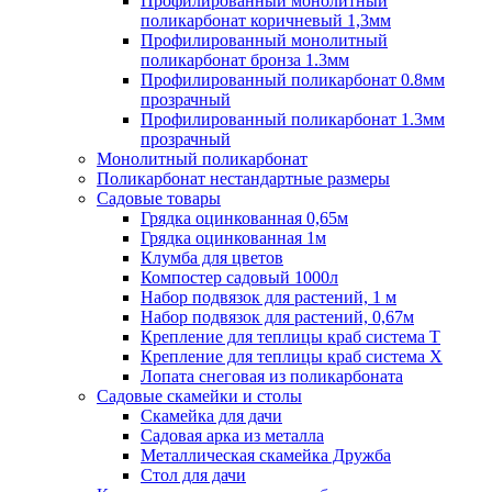
Профилированный монолитный
поликарбонат коричневый 1,3мм
Профилированный монолитный
поликарбонат бронза 1.3мм
Профилированный поликарбонат 0.8мм
прозрачный
Профилированный поликарбонат 1.3мм
прозрачный
Монолитный поликарбонат
Поликарбонат нестандартные размеры
Садовые товары
Грядка оцинкованная 0,65м
Грядка оцинкованная 1м
Клумба для цветов
Компостер садовый 1000л
Набор подвязок для растений, 1 м
Набор подвязок для растений, 0,67м
Крепление для теплицы краб система Т
Крепление для теплицы краб система Х
Лопата снеговая из поликарбоната
Садовые скамейки и столы
Скамейка для дачи
Садовая арка из металла
Металлическая скамейка Дружба
Стол для дачи