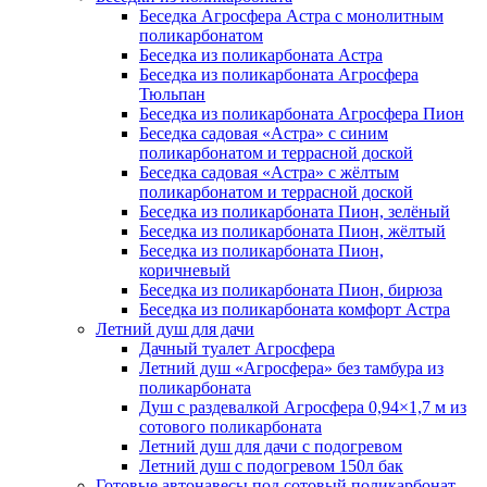
Беседка Агросфера Астра с монолитным
поликарбонатом
Беседка из поликарбоната Астра
Беседка из поликарбоната Агросфера
Тюльпан
Беседка из поликарбоната Агросфера Пион
Беседка садовая «Астра» с синим
поликарбонатом и террасной доской
Беседка садовая «Астра» с жёлтым
поликарбонатом и террасной доской
Беседка из поликарбоната Пион, зелёный
Беседка из поликарбоната Пион, жёлтый
Беседка из поликарбоната Пион,
коричневый
Беседка из поликарбоната Пион, бирюза
Беседка из поликарбоната комфорт Астра
Летний душ для дачи
Дачный туалет Агросфера
Летний душ «Агросфера» без тамбура из
поликарбоната
Душ с раздевалкой Агросфера 0,94×1,7 м из
сотового поликарбоната
Летний душ для дачи с подогревом
Летний душ с подогревом 150л бак
Готовые автонавесы под сотовый поликарбонат