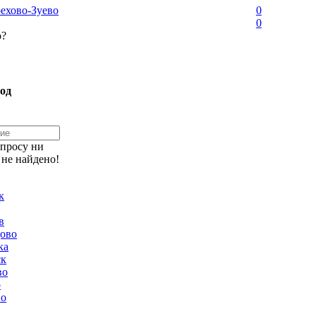
ехово-Зуево
0
0
о?
од
апросу ни
 не найдено!
к
в
ово
ка
ск
во
о
но