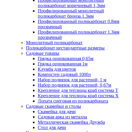
Профилированный монолитный
поликарбонат коричневый 1,3мм
Профилированный монолитный
поликарбонат бронза 1.3мм
Профилированный поликарбонат 0.8мм
прозрачный
Профилированный поликарбонат 1.3мм
прозрачный
Монолитный поликарбонат
Поликарбонат нестандартные размеры
Садовые товары
Грядка оцинкованная 0,65м
Грядка оцинкованная 1м
Клумба для цветов
Компостер садовый 1000л
Набор подвязок для растений, 1 м
Набор подвязок для растений, 0,67м
Крепление для теплицы краб система Т
Крепление для теплицы краб система Х
Лопата снеговая из поликарбоната
Садовые скамейки и столы
Скамейка для дачи
Садовая арка из металла
Металлическая скамейка Дружба
Стол для дачи