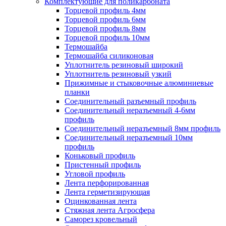
Комплектующие для поликарбоната
Торцевой профиль 4мм
Торцевой профиль 6мм
Торцевой профиль 8мм
Торцевой профиль 10мм
Термошайба
Термошайба силиконовая
Уплотнитель резиновый широкий
Уплотнитель резиновый узкий
Прижимные и стыковочные алюминиевые
планки
Соединительный разъемный профиль
Соединительный неразъемный 4-6мм
профиль
Соединительный неразъемный 8мм профиль
Соединительный неразъемный 10мм
профиль
Коньковый профиль
Пристенный профиль
Угловой профиль
Лента перфорированная
Лента герметизирующая
Оцинкованная лента
Стяжная лента Агросфера
Саморез кровельный