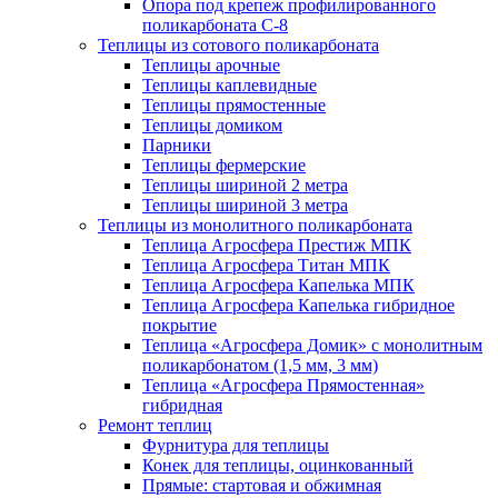
Опора под крепеж профилированного
поликарбоната С-8
Теплицы из сотового поликарбоната
Теплицы арочные
Теплицы каплевидные
Теплицы прямостенные
Теплицы домиком
Парники
Теплицы фермерские
Теплицы шириной 2 метра
Теплицы шириной 3 метра
Теплицы из монолитного поликарбоната
Теплица Агросфера Престиж МПК
Теплица Агросфера Титан МПК
Теплица Агросфера Капелька МПК
Теплица Агросфера Капелька гибридное
покрытие
Теплица «Агросфера Домик» с монолитным
поликарбонатом (1,5 мм, 3 мм)
Теплица «Агросфера Прямостенная»
гибридная
Ремонт теплиц
Фурнитура для теплицы
Конек для теплицы, оцинкованный
Прямые: стартовая и обжимная