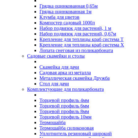
Грядка оцинкованная 0,65м
Грядка оцинкованная 1м
Клумба для цветов
Компостер садовый 1000л
Набор подвязок для растений, 1 м
Набор подвязок для растений, 0,67м
Крепление для теплицы краб система Т
Крепление для теплицы краб система Х
Лопата снеговая из поликарбоната
Садовые скамейки и столы
Скамейка для дачи
Садовая арка из металла
Металлическая скамейка Дружба
Стол для дачи
Комплектующие для поликарбоната
Торцевой профиль 4мм
Торцевой профиль 6мм
Торцевой профиль 8мм
Торцевой профиль 10мм
Термошайба
Термошайба силиконовая
Уплотнитель резиновый широкий