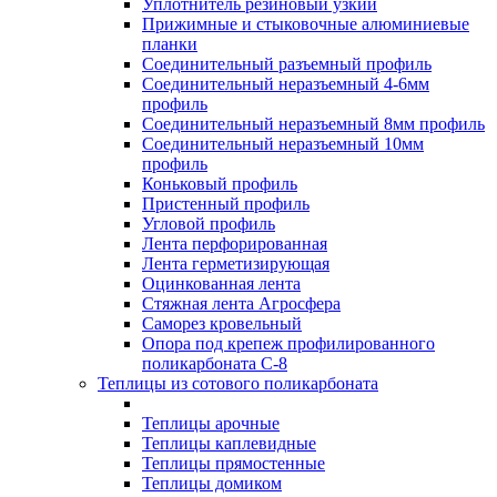
Уплотнитель резиновый узкий
Прижимные и стыковочные алюминиевые
планки
Соединительный разъемный профиль
Соединительный неразъемный 4-6мм
профиль
Соединительный неразъемный 8мм профиль
Соединительный неразъемный 10мм
профиль
Коньковый профиль
Пристенный профиль
Угловой профиль
Лента перфорированная
Лента герметизирующая
Оцинкованная лента
Стяжная лента Агросфера
Саморез кровельный
Опора под крепеж профилированного
поликарбоната С-8
Теплицы из сотового поликарбоната
Теплицы арочные
Теплицы каплевидные
Теплицы прямостенные
Теплицы домиком