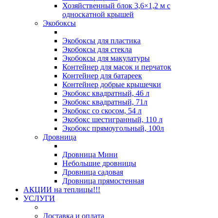
Хозяйственный блок 3,6×1,2 м с
односкатной крышей
Экобоксы
Экобоксы для пластика
Экобоксы для стекла
Экобоксы для макулатуры
Контейнер для масок и перчаток
Контейнер для батареек
Контейнер добрые крышечки
Экобокс квадратный, 46 л
Экобокс квадратный, 71л
Экобокс со скосом, 54 л
Экобокс шестигранный, 110 л
Экобокс прямоугольный, 100л
Дровница
Дровница Мини
Небольшие дровницы
Дровница садовая
Дровница прямостенная
АКЦИИ на теплицы!!!
УСЛУГИ
Доставка и оплата