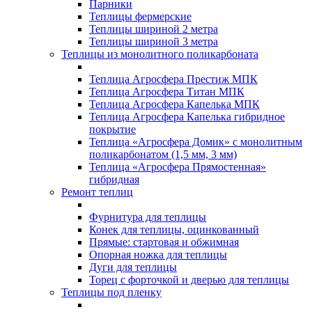
Парники
Теплицы фермерские
Теплицы шириной 2 метра
Теплицы шириной 3 метра
Теплицы из монолитного поликарбоната
Теплица Агросфера Престиж МПК
Теплица Агросфера Титан МПК
Теплица Агросфера Капелька МПК
Теплица Агросфера Капелька гибридное
покрытие
Теплица «Агросфера Домик» с монолитным
поликарбонатом (1,5 мм, 3 мм)
Теплица «Агросфера Прямостенная»
гибридная
Ремонт теплиц
Фурнитура для теплицы
Конек для теплицы, оцинкованный
Прямые: стартовая и обжимная
Опорная ножка для теплицы
Дуги для теплицы
Торец с форточкой и дверью для теплицы
Теплицы под пленку