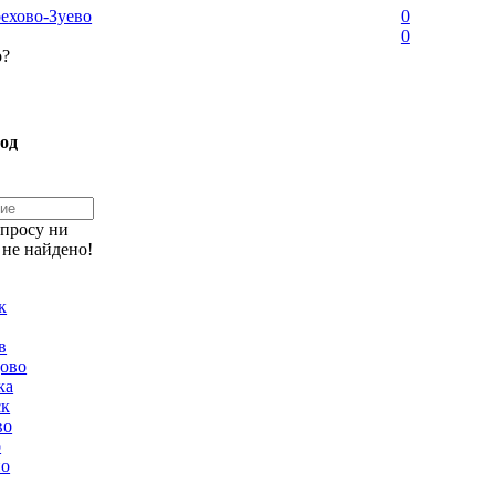
ехово-Зуево
0
0
о?
од
апросу ни
 не найдено!
к
в
ово
ка
ск
во
о
но