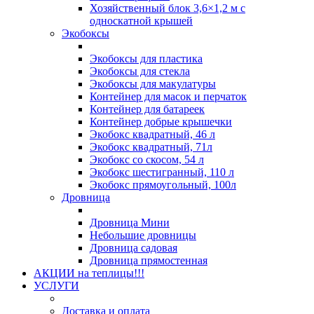
Хозяйственный блок 3,6×1,2 м с
односкатной крышей
Экобоксы
Экобоксы для пластика
Экобоксы для стекла
Экобоксы для макулатуры
Контейнер для масок и перчаток
Контейнер для батареек
Контейнер добрые крышечки
Экобокс квадратный, 46 л
Экобокс квадратный, 71л
Экобокс со скосом, 54 л
Экобокс шестигранный, 110 л
Экобокс прямоугольный, 100л
Дровница
Дровница Мини
Небольшие дровницы
Дровница садовая
Дровница прямостенная
АКЦИИ на теплицы!!!
УСЛУГИ
Доставка и оплата