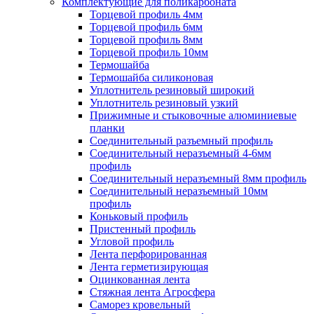
Комплектующие для поликарбоната
Торцевой профиль 4мм
Торцевой профиль 6мм
Торцевой профиль 8мм
Торцевой профиль 10мм
Термошайба
Термошайба силиконовая
Уплотнитель резиновый широкий
Уплотнитель резиновый узкий
Прижимные и стыковочные алюминиевые
планки
Соединительный разъемный профиль
Соединительный неразъемный 4-6мм
профиль
Соединительный неразъемный 8мм профиль
Соединительный неразъемный 10мм
профиль
Коньковый профиль
Пристенный профиль
Угловой профиль
Лента перфорированная
Лента герметизирующая
Оцинкованная лента
Стяжная лента Агросфера
Саморез кровельный