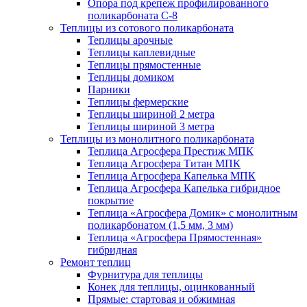
Опора под крепеж профилированного
поликарбоната С-8
Теплицы из сотового поликарбоната
Теплицы арочные
Теплицы каплевидные
Теплицы прямостенные
Теплицы домиком
Парники
Теплицы фермерские
Теплицы шириной 2 метра
Теплицы шириной 3 метра
Теплицы из монолитного поликарбоната
Теплица Агросфера Престиж МПК
Теплица Агросфера Титан МПК
Теплица Агросфера Капелька МПК
Теплица Агросфера Капелька гибридное
покрытие
Теплица «Агросфера Домик» с монолитным
поликарбонатом (1,5 мм, 3 мм)
Теплица «Агросфера Прямостенная»
гибридная
Ремонт теплиц
Фурнитура для теплицы
Конек для теплицы, оцинкованный
Прямые: стартовая и обжимная