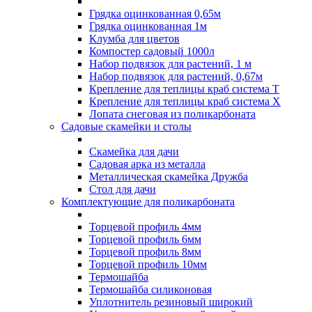
Грядка оцинкованная 0,65м
Грядка оцинкованная 1м
Клумба для цветов
Компостер садовый 1000л
Набор подвязок для растений, 1 м
Набор подвязок для растений, 0,67м
Крепление для теплицы краб система Т
Крепление для теплицы краб система Х
Лопата снеговая из поликарбоната
Садовые скамейки и столы
Скамейка для дачи
Садовая арка из металла
Металлическая скамейка Дружба
Стол для дачи
Комплектующие для поликарбоната
Торцевой профиль 4мм
Торцевой профиль 6мм
Торцевой профиль 8мм
Торцевой профиль 10мм
Термошайба
Термошайба силиконовая
Уплотнитель резиновый широкий