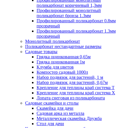
Профилированный монолитный
поликарбонат коричневый 1,3мм
Профилированный монолитный
поликарбонат бронза 1.3мм
Профилированный поликарбонат 0.8мм
прозрачный
Профилированный поликарбонат 1.3мм
прозрачный
Монолитный поликарбонат
Поликарбонат нестандартные размеры
Садовые товары
Грядка оцинкованная 0,65м
Грядка оцинкованная 1м
Клумба для цветов
Компостер садовый 1000л
Набор подвязок для растений, 1 м
Набор подвязок для растений, 0,67м
Крепление для теплицы краб система Т
Крепление для теплицы краб система Х
Лопата снеговая из поликарбоната
Садовые скамейки и столы
Скамейка для дачи
Садовая арка из металла
Металлическая скамейка Дружба
Стол для дачи