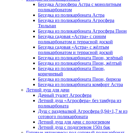
Беседка Агросфера Астра с монолитным
поликарбонатом
Беседка из поликарбоната Астра
Беседка из поликарбоната Агросфера
Тюльпан
Беседка из поликарбоната Агросфера Пион
Беседка садовая «Астра» с синим
поликарбонатом и террасной доской
Беседка садовая «Астра» с жёлтым
поликарбонатом и террасной доской
Беседка из поликарбоната Пион, зелёный
Беседка из поликарбоната Пион, жёлтый
Беседка из поликарбоната Пион,
коричневый
Беседка из поликарбоната Пион, бирюза
Беседка из поликарбоната комфорт Астра
Летний душ для дачи
Дачный туалет Агросфера
Летний душ «Агросфера» без тамбура из
поликарбоната
Душ с раздевалкой Агросфера 0,94×1,7 м из
сотового поликарбоната
Летний душ для дачи с подогревом
Летний душ с подогревом 150л бак
Готовые автонавесы под сотовый поликарбонат