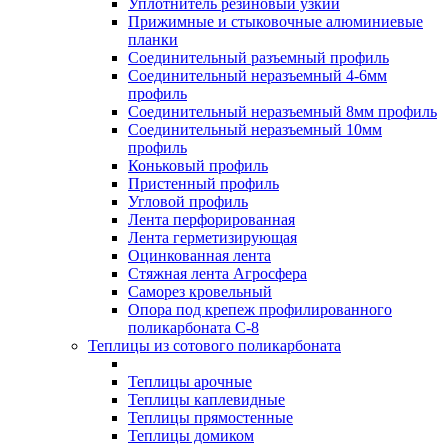
Уплотнитель резиновый узкий
Прижимные и стыковочные алюминиевые
планки
Соединительный разъемный профиль
Соединительный неразъемный 4-6мм
профиль
Соединительный неразъемный 8мм профиль
Соединительный неразъемный 10мм
профиль
Коньковый профиль
Пристенный профиль
Угловой профиль
Лента перфорированная
Лента герметизирующая
Оцинкованная лента
Стяжная лента Агросфера
Саморез кровельный
Опора под крепеж профилированного
поликарбоната С-8
Теплицы из сотового поликарбоната
Теплицы арочные
Теплицы каплевидные
Теплицы прямостенные
Теплицы домиком