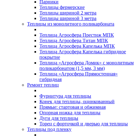
Парники
Теплицы фермерские
Теплицы шириной 2 метра
Теплицы шириной 3 метра
Теплицы из монолитного поликарбоната
Теплица Агросфера Престиж МПК
Теплица Агросфера Титан МПК
Теплица Агросфера Капелька МПК
Теплица Агросфера Капелька гибридное
покрытие
Теплица «Агросфера Домик» с монолитным
поликарбонатом (1,5 мм, 3 мм)
Теплица «Агросфера Прямостенная»
гибридная
Ремонт теплиц
Фурнитура для теплицы
Конек для теплицы, оцинкованный
Прямые: стартовая и обжимная
Опорная ножка для теплицы
Дуги для теплицы
Торец с форточкой и дверью для теплицы
Теплицы под пленку