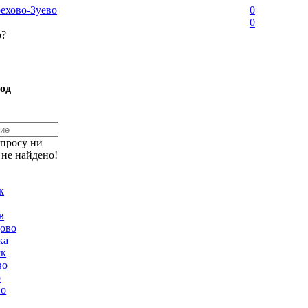
ехово-Зуево
0
0
о?
од
апросу ни
 не найдено!
к
в
ово
ка
ск
во
о
но