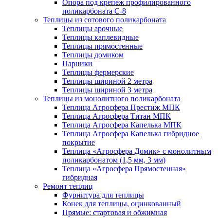
Опора под крепеж профилированного
поликарбоната С-8
Теплицы из сотового поликарбоната
Теплицы арочные
Теплицы каплевидные
Теплицы прямостенные
Теплицы домиком
Парники
Теплицы фермерские
Теплицы шириной 2 метра
Теплицы шириной 3 метра
Теплицы из монолитного поликарбоната
Теплица Агросфера Престиж МПК
Теплица Агросфера Титан МПК
Теплица Агросфера Капелька МПК
Теплица Агросфера Капелька гибридное
покрытие
Теплица «Агросфера Домик» с монолитным
поликарбонатом (1,5 мм, 3 мм)
Теплица «Агросфера Прямостенная»
гибридная
Ремонт теплиц
Фурнитура для теплицы
Конек для теплицы, оцинкованный
Прямые: стартовая и обжимная