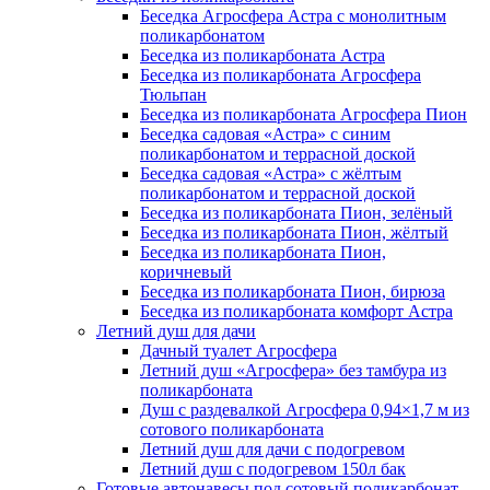
Беседка Агросфера Астра с монолитным
поликарбонатом
Беседка из поликарбоната Астра
Беседка из поликарбоната Агросфера
Тюльпан
Беседка из поликарбоната Агросфера Пион
Беседка садовая «Астра» с синим
поликарбонатом и террасной доской
Беседка садовая «Астра» с жёлтым
поликарбонатом и террасной доской
Беседка из поликарбоната Пион, зелёный
Беседка из поликарбоната Пион, жёлтый
Беседка из поликарбоната Пион,
коричневый
Беседка из поликарбоната Пион, бирюза
Беседка из поликарбоната комфорт Астра
Летний душ для дачи
Дачный туалет Агросфера
Летний душ «Агросфера» без тамбура из
поликарбоната
Душ с раздевалкой Агросфера 0,94×1,7 м из
сотового поликарбоната
Летний душ для дачи с подогревом
Летний душ с подогревом 150л бак
Готовые автонавесы под сотовый поликарбонат