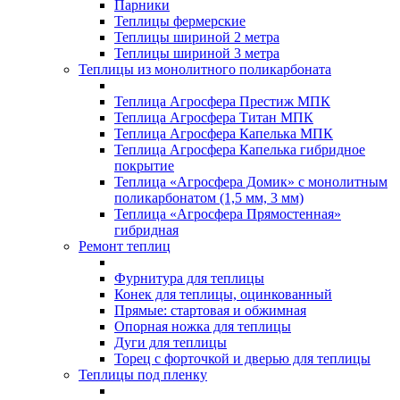
Парники
Теплицы фермерские
Теплицы шириной 2 метра
Теплицы шириной 3 метра
Теплицы из монолитного поликарбоната
Теплица Агросфера Престиж МПК
Теплица Агросфера Титан МПК
Теплица Агросфера Капелька МПК
Теплица Агросфера Капелька гибридное
покрытие
Теплица «Агросфера Домик» с монолитным
поликарбонатом (1,5 мм, 3 мм)
Теплица «Агросфера Прямостенная»
гибридная
Ремонт теплиц
Фурнитура для теплицы
Конек для теплицы, оцинкованный
Прямые: стартовая и обжимная
Опорная ножка для теплицы
Дуги для теплицы
Торец с форточкой и дверью для теплицы
Теплицы под пленку