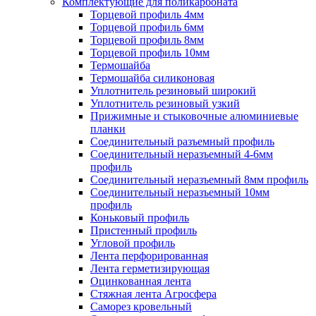
Комплектующие для поликарбоната
Торцевой профиль 4мм
Торцевой профиль 6мм
Торцевой профиль 8мм
Торцевой профиль 10мм
Термошайба
Термошайба силиконовая
Уплотнитель резиновый широкий
Уплотнитель резиновый узкий
Прижимные и стыковочные алюминиевые
планки
Соединительный разъемный профиль
Соединительный неразъемный 4-6мм
профиль
Соединительный неразъемный 8мм профиль
Соединительный неразъемный 10мм
профиль
Коньковый профиль
Пристенный профиль
Угловой профиль
Лента перфорированная
Лента герметизирующая
Оцинкованная лента
Стяжная лента Агросфера
Саморез кровельный