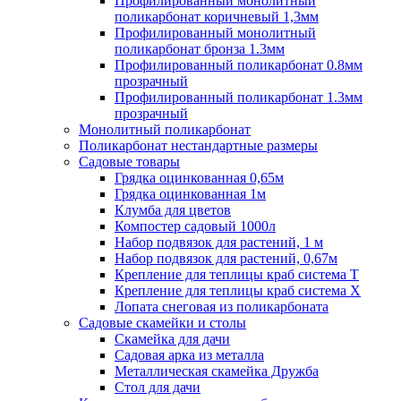
Профилированный монолитный
поликарбонат коричневый 1,3мм
Профилированный монолитный
поликарбонат бронза 1.3мм
Профилированный поликарбонат 0.8мм
прозрачный
Профилированный поликарбонат 1.3мм
прозрачный
Монолитный поликарбонат
Поликарбонат нестандартные размеры
Садовые товары
Грядка оцинкованная 0,65м
Грядка оцинкованная 1м
Клумба для цветов
Компостер садовый 1000л
Набор подвязок для растений, 1 м
Набор подвязок для растений, 0,67м
Крепление для теплицы краб система Т
Крепление для теплицы краб система Х
Лопата снеговая из поликарбоната
Садовые скамейки и столы
Скамейка для дачи
Садовая арка из металла
Металлическая скамейка Дружба
Стол для дачи