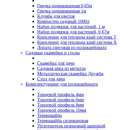
Грядка оцинкованная 0,65м
Грядка оцинкованная 1м
Клумба для цветов
Компостер садовый 1000л
Набор подвязок для растений, 1 м
Набор подвязок для растений, 0,67м
Крепление для теплицы краб система Т
Крепление для теплицы краб система Х
Лопата снеговая из поликарбоната
Садовые скамейки и столы
Скамейка для дачи
Садовая арка из металла
Металлическая скамейка Дружба
Стол для дачи
Комплектующие для поликарбоната
Торцевой профиль 4мм
Торцевой профиль 6мм
Торцевой профиль 8мм
Торцевой профиль 10мм
Термошайба
Термошайба силиконовая
Уплотнитель резиновый широкий