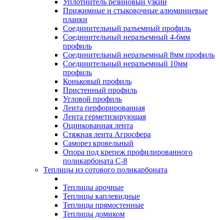
Уплотнитель резиновый узкий
Прижимные и стыковочные алюминиевые
планки
Соединительный разъемный профиль
Соединительный неразъемный 4-6мм
профиль
Соединительный неразъемный 8мм профиль
Соединительный неразъемный 10мм
профиль
Коньковый профиль
Пристенный профиль
Угловой профиль
Лента перфорированная
Лента герметизирующая
Оцинкованная лента
Стяжная лента Агросфера
Саморез кровельный
Опора под крепеж профилированного
поликарбоната С-8
Теплицы из сотового поликарбоната
Теплицы арочные
Теплицы каплевидные
Теплицы прямостенные
Теплицы домиком