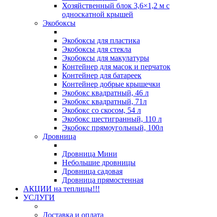
Хозяйственный блок 3,6×1,2 м с
односкатной крышей
Экобоксы
Экобоксы для пластика
Экобоксы для стекла
Экобоксы для макулатуры
Контейнер для масок и перчаток
Контейнер для батареек
Контейнер добрые крышечки
Экобокс квадратный, 46 л
Экобокс квадратный, 71л
Экобокс со скосом, 54 л
Экобокс шестигранный, 110 л
Экобокс прямоугольный, 100л
Дровница
Дровница Мини
Небольшие дровницы
Дровница садовая
Дровница прямостенная
АКЦИИ на теплицы!!!
УСЛУГИ
Доставка и оплата