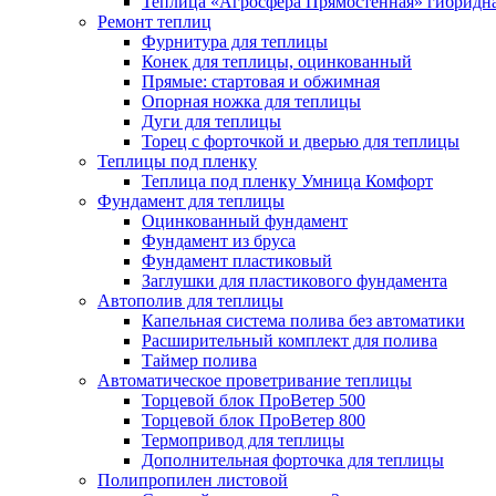
Теплица «Агросфера Прямостенная» гибридн
Ремонт теплиц
Фурнитура для теплицы
Конек для теплицы, оцинкованный
Прямые: стартовая и обжимная
Опорная ножка для теплицы
Дуги для теплицы
Торец с форточкой и дверью для теплицы
Теплицы под пленку
Теплица под пленку Умница Комфорт
Фундамент для теплицы
Оцинкованный фундамент
Фундамент из бруса
Фундамент пластиковый
Заглушки для пластикового фундамента
Автополив для теплицы
Капельная система полива без автоматики
Расширительный комплект для полива
Таймер полива
Автоматическое проветривание теплицы
Торцевой блок ПроВетер 500
Торцевой блок ПроВетер 800
Термопривод для теплицы
Дополнительная форточка для теплицы
Полипропилен листовой