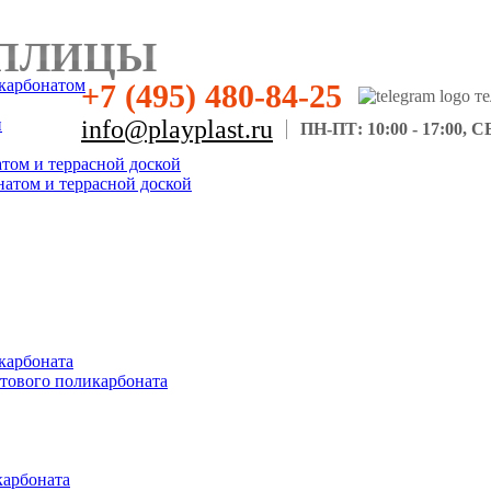
ПЛИЦЫ
карбонатом
+7 (495) 480-84-25
н
info@playplast.ru
ПН-ПТ: 10:00 - 17:00, СБ
атом и террасной доской
натом и террасной доской
карбоната
отового поликарбоната
карбоната