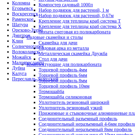
Коломна
Компостер садовый 1000л
Егорьевск
Набор подвязок для растений, 1 м
Воскресенск
Набор подвязок для растений, 0,67м
Раменское
Крепление для теплицы краб система Т
Шатура
Крепление для теплицы краб система Х
Орехово-Зуево
Лопата снеговая из поликарбоната
Дмитров
Садовые скамейки и столы
Клин
Скамейка для дачи
Солнечногорск
Садовая арка из металла
Волоколамск
Металлическая скамейка Дружба
Можайск
Стол для дачи
Малоярославец
Комплектующие для поликарбоната
Дубна
Торцевой профиль 4мм
Калуга
Торцевой профиль 6мм
Переславль-Залесский
Торцевой профиль 8мм
Торцевой профиль 10мм
Термошайба
Термошайба силиконовая
Уплотнитель резиновый широкий
Уплотнитель резиновый узкий
Прижимные и стыковочные алюминиевые пл
Соединительный разъемный профиль
Соединительный неразъемный 4-6мм профил
Соединительный неразъемный 8мм профиль
Соединительный неразъемный 10мм профиль