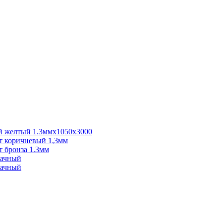
 желтый 1.3ммх1050х3000
 коричневый 1,3мм
 бронза 1.3мм
рачный
рачный