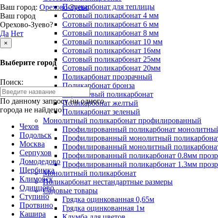
Поликарбонат для теплицы
Ваш город:
Орехово-Зуево
Сотовый поликарбонат 4 мм
Ваш город
Сотовый поликарбонат 6 мм
Орехово-Зуево?
Сотовый поликарбонат 8 мм
Да
Нет
Сотовый поликарбонат 10 мм
×
Сотовый поликарбонат 16мм
Сотовый поликарбонат 25мм
Выберите город
Сотовый поликарбонат 20мм
Поликарбонат прозрачный
Поиск:
Поликарбонат бронза
Коричневый поликарбонат
По данному запросу ни одного
Поликарбонат желтый
города не найдено!
Поликарбонат зеленый
Монолитный поликарбонат профилированный
Чехов
Профилированный поликарбонат монолитный
Подольск
Профилированный монолитный поликарбонат
Москва
Профилированный монолитный поликарбонат
Серпухов
Профилированный поликарбонат 0.8мм проз
Домодедово
Профилированный поликарбонат 1.3мм проз
Щербинка
Монолитный поликарбонат
Климовск
Поликарбонат нестандартные размеры
Одинцово
Садовые товары
Ступино
Грядка оцинкованная 0,65м
Протвино
Грядка оцинкованная 1м
Кашира
Клумба для цветов