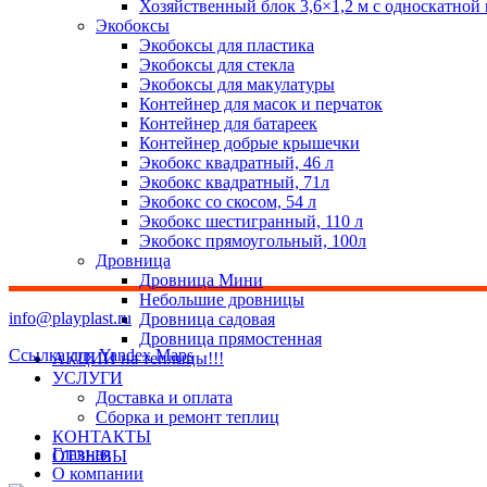
Хозяйственный блок 3,6×1,2 м с односкатной
Экобоксы
Экобоксы для пластика
Экобоксы для стекла
Экобоксы для макулатуры
Контейнер для масок и перчаток
Контейнер для батареек
Контейнер добрые крышечки
Экобокс квадратный, 46 л
Экобокс квадратный, 71л
Экобокс со скосом, 54 л
Экобокс шестигранный, 110 л
Экобокс прямоугольный, 100л
Дровница
Дровница Мини
Небольшие дровницы
info@playplast.ru
Дровница садовая
Дровница прямостенная
Ссылка для Yandex Maps
АКЦИИ на теплицы!!!
УСЛУГИ
Доставка и оплата
Сборка и ремонт теплиц
КОНТАКТЫ
Главная
ОТЗЫВЫ
О компании