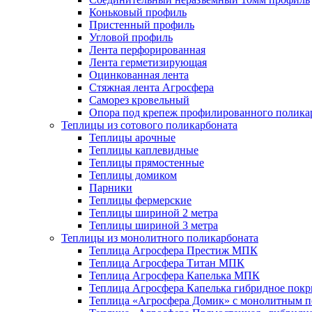
Коньковый профиль
Пристенный профиль
Угловой профиль
Лента перфорированная
Лента герметизирующая
Оцинкованная лента
Стяжная лента Агросфера
Саморез кровельный
Опора под крепеж профилированного полика
Теплицы из сотового поликарбоната
Теплицы арочные
Теплицы каплевидные
Теплицы прямостенные
Теплицы домиком
Парники
Теплицы фермерские
Теплицы шириной 2 метра
Теплицы шириной 3 метра
Теплицы из монолитного поликарбоната
Теплица Агросфера Престиж МПК
Теплица Агросфера Титан МПК
Теплица Агросфера Капелька МПК
Теплица Агросфера Капелька гибридное пок
Теплица «Агросфера Домик» с монолитным по