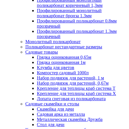
Профилированный монолитный
поликарбонат коричневый 1,3мм
Профилированный монолитный
поликарбонат бронза 1.3мм
Профилированный поликарбонат 0.8мм
прозрачный
Профилированный поликарбонат 1.3мм
прозрачный
Монолитный поликарбонат
Поликарбонат нестандартные размеры
Садовые товары
Грядка оцинкованная 0,65м
Грядка оцинкованная 1м
Клумба для цветов
Компостер садовый 1000л
Набор подвязок для растений, 1 м
Набор подвязок для растений, 0,67м
Крепление для теплицы краб система Т
Крепление для теплицы краб система Х
Лопата снеговая из поликарбоната
Садовые скамейки и столы
Скамейка для дачи
Садовая арка из металла
Металлическая скамейка Дружба
Стол для дачи