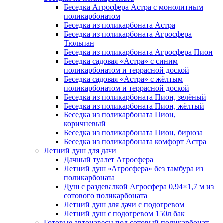
Беседка Агросфера Астра с монолитным
поликарбонатом
Беседка из поликарбоната Астра
Беседка из поликарбоната Агросфера
Тюльпан
Беседка из поликарбоната Агросфера Пион
Беседка садовая «Астра» с синим
поликарбонатом и террасной доской
Беседка садовая «Астра» с жёлтым
поликарбонатом и террасной доской
Беседка из поликарбоната Пион, зелёный
Беседка из поликарбоната Пион, жёлтый
Беседка из поликарбоната Пион,
коричневый
Беседка из поликарбоната Пион, бирюза
Беседка из поликарбоната комфорт Астра
Летний душ для дачи
Дачный туалет Агросфера
Летний душ «Агросфера» без тамбура из
поликарбоната
Душ с раздевалкой Агросфера 0,94×1,7 м из
сотового поликарбоната
Летний душ для дачи с подогревом
Летний душ с подогревом 150л бак
Готовые автонавесы под сотовый поликарбонат