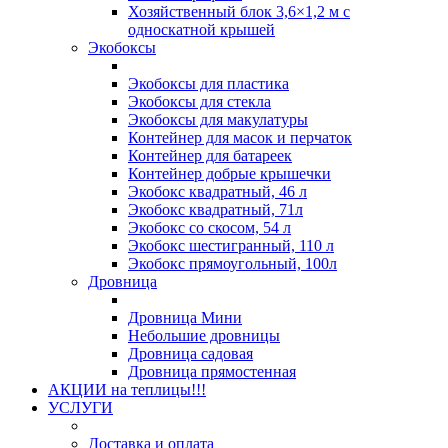
Хозяйственный блок 3,6×1,2 м с
односкатной крышей
Экобоксы
Экобоксы для пластика
Экобоксы для стекла
Экобоксы для макулатуры
Контейнер для масок и перчаток
Контейнер для батареек
Контейнер добрые крышечки
Экобокс квадратный, 46 л
Экобокс квадратный, 71л
Экобокс со скосом, 54 л
Экобокс шестигранный, 110 л
Экобокс прямоугольный, 100л
Дровница
Дровница Мини
Небольшие дровницы
Дровница садовая
Дровница прямостенная
АКЦИИ на теплицы!!!
УСЛУГИ
Доставка и оплата