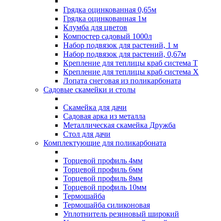
Грядка оцинкованная 0,65м
Грядка оцинкованная 1м
Клумба для цветов
Компостер садовый 1000л
Набор подвязок для растений, 1 м
Набор подвязок для растений, 0,67м
Крепление для теплицы краб система Т
Крепление для теплицы краб система Х
Лопата снеговая из поликарбоната
Садовые скамейки и столы
Скамейка для дачи
Садовая арка из металла
Металлическая скамейка Дружба
Стол для дачи
Комплектующие для поликарбоната
Торцевой профиль 4мм
Торцевой профиль 6мм
Торцевой профиль 8мм
Торцевой профиль 10мм
Термошайба
Термошайба силиконовая
Уплотнитель резиновый широкий