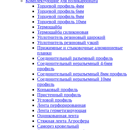
Комплектующие для поликарбоната
Торцевой профиль 4мм
Торцевой профиль 6мм
Торцевой профиль 8мм
Торцевой профиль 10мм
Термошайба
Термошайба силиконовая
Уплотнитель резиновый широкий
Уплотнитель резиновый узкий
Прижимные и стыковочные алюминиевые
планки
Соединительный разъемный профиль
Соединительный неразъемный 4-6мм
профиль
Соединительный неразъемный 8мм профиль
Соединительный неразъемный 10мм
профиль
Коньковый профиль
Пристенный профиль
Угловой профиль
Лента перфорированная
Лента герметизирующая
Оцинкованная лента
Стяжная лента Агросфера
Саморез кровельный