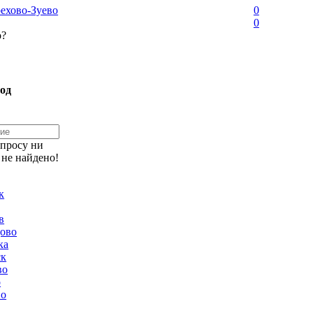
ехово-Зуево
0
0
о?
од
апросу ни
 не найдено!
к
в
ово
ка
ск
во
о
но