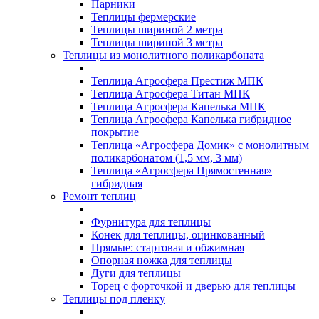
Парники
Теплицы фермерские
Теплицы шириной 2 метра
Теплицы шириной 3 метра
Теплицы из монолитного поликарбоната
Теплица Агросфера Престиж МПК
Теплица Агросфера Титан МПК
Теплица Агросфера Капелька МПК
Теплица Агросфера Капелька гибридное
покрытие
Теплица «Агросфера Домик» с монолитным
поликарбонатом (1,5 мм, 3 мм)
Теплица «Агросфера Прямостенная»
гибридная
Ремонт теплиц
Фурнитура для теплицы
Конек для теплицы, оцинкованный
Прямые: стартовая и обжимная
Опорная ножка для теплицы
Дуги для теплицы
Торец с форточкой и дверью для теплицы
Теплицы под пленку