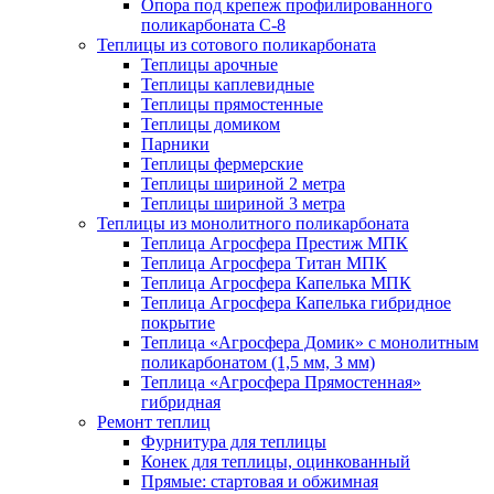
Опора под крепеж профилированного
поликарбоната С-8
Теплицы из сотового поликарбоната
Теплицы арочные
Теплицы каплевидные
Теплицы прямостенные
Теплицы домиком
Парники
Теплицы фермерские
Теплицы шириной 2 метра
Теплицы шириной 3 метра
Теплицы из монолитного поликарбоната
Теплица Агросфера Престиж МПК
Теплица Агросфера Титан МПК
Теплица Агросфера Капелька МПК
Теплица Агросфера Капелька гибридное
покрытие
Теплица «Агросфера Домик» с монолитным
поликарбонатом (1,5 мм, 3 мм)
Теплица «Агросфера Прямостенная»
гибридная
Ремонт теплиц
Фурнитура для теплицы
Конек для теплицы, оцинкованный
Прямые: стартовая и обжимная