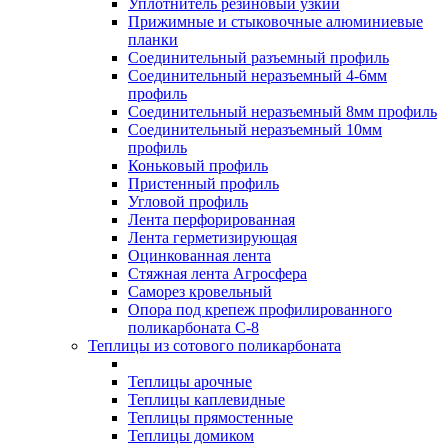
Уплотнитель резиновый узкий
Прижимные и стыковочные алюминиевые
планки
Соединительный разъемный профиль
Соединительный неразъемный 4-6мм
профиль
Соединительный неразъемный 8мм профиль
Соединительный неразъемный 10мм
профиль
Коньковый профиль
Пристенный профиль
Угловой профиль
Лента перфорированная
Лента герметизирующая
Оцинкованная лента
Стяжная лента Агросфера
Саморез кровельный
Опора под крепеж профилированного
поликарбоната С-8
Теплицы из сотового поликарбоната
Теплицы арочные
Теплицы каплевидные
Теплицы прямостенные
Теплицы домиком