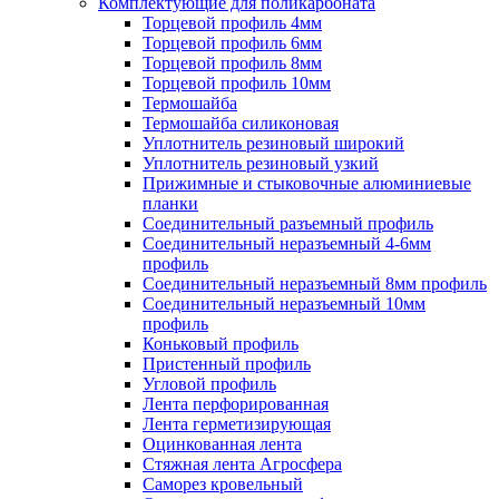
Комплектующие для поликарбоната
Торцевой профиль 4мм
Торцевой профиль 6мм
Торцевой профиль 8мм
Торцевой профиль 10мм
Термошайба
Термошайба силиконовая
Уплотнитель резиновый широкий
Уплотнитель резиновый узкий
Прижимные и стыковочные алюминиевые
планки
Соединительный разъемный профиль
Соединительный неразъемный 4-6мм
профиль
Соединительный неразъемный 8мм профиль
Соединительный неразъемный 10мм
профиль
Коньковый профиль
Пристенный профиль
Угловой профиль
Лента перфорированная
Лента герметизирующая
Оцинкованная лента
Стяжная лента Агросфера
Саморез кровельный