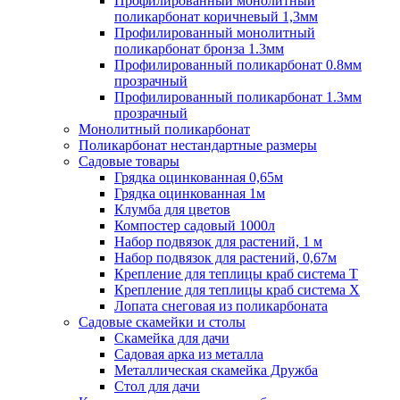
Профилированный монолитный
поликарбонат коричневый 1,3мм
Профилированный монолитный
поликарбонат бронза 1.3мм
Профилированный поликарбонат 0.8мм
прозрачный
Профилированный поликарбонат 1.3мм
прозрачный
Монолитный поликарбонат
Поликарбонат нестандартные размеры
Садовые товары
Грядка оцинкованная 0,65м
Грядка оцинкованная 1м
Клумба для цветов
Компостер садовый 1000л
Набор подвязок для растений, 1 м
Набор подвязок для растений, 0,67м
Крепление для теплицы краб система Т
Крепление для теплицы краб система Х
Лопата снеговая из поликарбоната
Садовые скамейки и столы
Скамейка для дачи
Садовая арка из металла
Металлическая скамейка Дружба
Стол для дачи