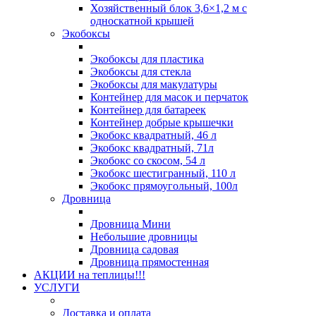
Хозяйственный блок 3,6×1,2 м с
односкатной крышей
Экобоксы
Экобоксы для пластика
Экобоксы для стекла
Экобоксы для макулатуры
Контейнер для масок и перчаток
Контейнер для батареек
Контейнер добрые крышечки
Экобокс квадратный, 46 л
Экобокс квадратный, 71л
Экобокс со скосом, 54 л
Экобокс шестигранный, 110 л
Экобокс прямоугольный, 100л
Дровница
Дровница Мини
Небольшие дровницы
Дровница садовая
Дровница прямостенная
АКЦИИ на теплицы!!!
УСЛУГИ
Доставка и оплата