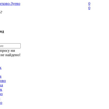
ехово-Зуево
0
0
о?
од
апросу ни
 не найдено!
к
в
ово
ка
ск
во
о
но