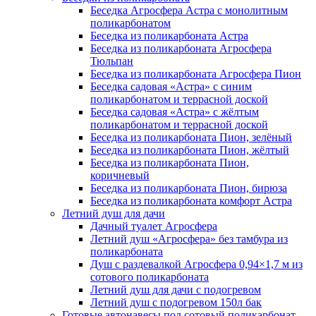
Беседка Агросфера Астра с монолитным
поликарбонатом
Беседка из поликарбоната Астра
Беседка из поликарбоната Агросфера
Тюльпан
Беседка из поликарбоната Агросфера Пион
Беседка садовая «Астра» с синим
поликарбонатом и террасной доской
Беседка садовая «Астра» с жёлтым
поликарбонатом и террасной доской
Беседка из поликарбоната Пион, зелёный
Беседка из поликарбоната Пион, жёлтый
Беседка из поликарбоната Пион,
коричневый
Беседка из поликарбоната Пион, бирюза
Беседка из поликарбоната комфорт Астра
Летний душ для дачи
Дачный туалет Агросфера
Летний душ «Агросфера» без тамбура из
поликарбоната
Душ с раздевалкой Агросфера 0,94×1,7 м из
сотового поликарбоната
Летний душ для дачи с подогревом
Летний душ с подогревом 150л бак
Готовые автонавесы под сотовый поликарбонат