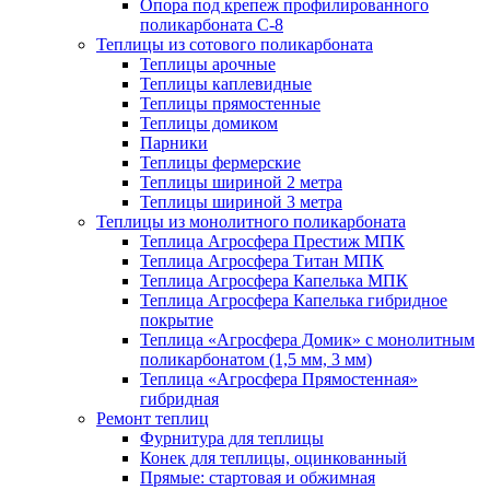
Опора под крепеж профилированного
поликарбоната С-8
Теплицы из сотового поликарбоната
Теплицы арочные
Теплицы каплевидные
Теплицы прямостенные
Теплицы домиком
Парники
Теплицы фермерские
Теплицы шириной 2 метра
Теплицы шириной 3 метра
Теплицы из монолитного поликарбоната
Теплица Агросфера Престиж МПК
Теплица Агросфера Титан МПК
Теплица Агросфера Капелька МПК
Теплица Агросфера Капелька гибридное
покрытие
Теплица «Агросфера Домик» с монолитным
поликарбонатом (1,5 мм, 3 мм)
Теплица «Агросфера Прямостенная»
гибридная
Ремонт теплиц
Фурнитура для теплицы
Конек для теплицы, оцинкованный
Прямые: стартовая и обжимная