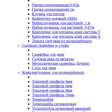
Грядка оцинкованная 0,65м
Грядка оцинкованная 1м
Клумба для цветов
Компостер садовый 1000л
Набор подвязок для растений, 1 м
Набор подвязок для растений, 0,67м
Крепление для теплицы краб система Т
Крепление для теплицы краб система Х
Лопата снеговая из поликарбоната
Садовые скамейки и столы
Скамейка для дачи
Садовая арка из металла
Металлическая скамейка Дружба
Стол для дачи
Комплектующие для поликарбоната
Торцевой профиль 4мм
Торцевой профиль 6мм
Торцевой профиль 8мм
Торцевой профиль 10мм
Термошайба
Термошайба силиконовая
Уплотнитель резиновый широкий