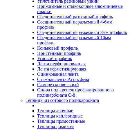
Уплотнитель резиновый узкий
Прижимные и стыковочные алюминиевые
планки
Соединительный разъемный профиль
Соединительный неразъемный 4-6мм
профиль
Соединительный неразъемный 8мм профиль
Соединительный неразъемный 10мм
профиль
Коньковый профиль
Пристенный профиль
Угловой профиль
Лента перфорированная
Лента герметизирующая
Оцинкованная лента
Стяжная лента Агросфера
Саморез кровельный
Опора под крепеж профилированного
поликарбоната С-8
Теплицы из сотового поликарбоната
Теплицы арочные
Теплицы каплевидные
Теплицы прямостенные
Теплицы домиком