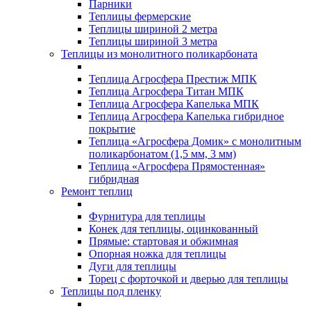
Парники
Теплицы фермерские
Теплицы шириной 2 метра
Теплицы шириной 3 метра
Теплицы из монолитного поликарбоната
Теплица Агросфера Престиж МПК
Теплица Агросфера Титан МПК
Теплица Агросфера Капелька МПК
Теплица Агросфера Капелька гибридное
покрытие
Теплица «Агросфера Домик» с монолитным
поликарбонатом (1,5 мм, 3 мм)
Теплица «Агросфера Прямостенная»
гибридная
Ремонт теплиц
Фурнитура для теплицы
Конек для теплицы, оцинкованный
Прямые: стартовая и обжимная
Опорная ножка для теплицы
Дуги для теплицы
Торец с форточкой и дверью для теплицы
Теплицы под пленку