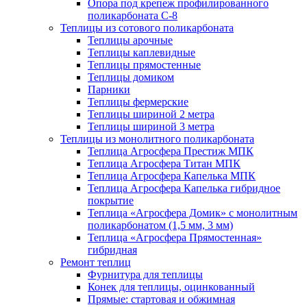
Опора под крепеж профилированного
поликарбоната С-8
Теплицы из сотового поликарбоната
Теплицы арочные
Теплицы каплевидные
Теплицы прямостенные
Теплицы домиком
Парники
Теплицы фермерские
Теплицы шириной 2 метра
Теплицы шириной 3 метра
Теплицы из монолитного поликарбоната
Теплица Агросфера Престиж МПК
Теплица Агросфера Титан МПК
Теплица Агросфера Капелька МПК
Теплица Агросфера Капелька гибридное
покрытие
Теплица «Агросфера Домик» с монолитным
поликарбонатом (1,5 мм, 3 мм)
Теплица «Агросфера Прямостенная»
гибридная
Ремонт теплиц
Фурнитура для теплицы
Конек для теплицы, оцинкованный
Прямые: стартовая и обжимная