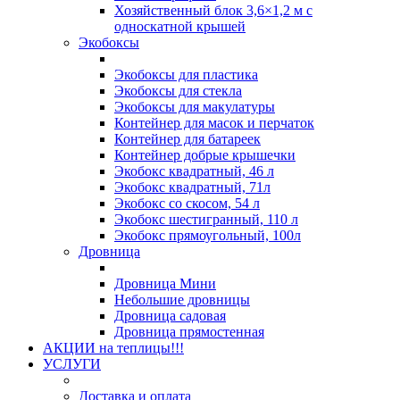
Хозяйственный блок 3,6×1,2 м с
односкатной крышей
Экобоксы
Экобоксы для пластика
Экобоксы для стекла
Экобоксы для макулатуры
Контейнер для масок и перчаток
Контейнер для батареек
Контейнер добрые крышечки
Экобокс квадратный, 46 л
Экобокс квадратный, 71л
Экобокс со скосом, 54 л
Экобокс шестигранный, 110 л
Экобокс прямоугольный, 100л
Дровница
Дровница Мини
Небольшие дровницы
Дровница садовая
Дровница прямостенная
АКЦИИ на теплицы!!!
УСЛУГИ
Доставка и оплата