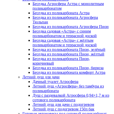
Беседка Агросфера Астра с монолитным
поликарбонатом
Беседка из поликарбоната Астра
Беседка из поликарбоната Агросфера
Тюльпан
Беседка из поликарбоната Агросфера Пион
Беседка садовая «Астра» с синим
поликарбонатом и террасной доской
Беседка садовая «Астра» с жёлтым
поликарбонатом и террасной доской
Беседка из поликарбоната Пион, зелёный
Беседка из поликарбоната Пион, жёлтый
Беседка из поликарбоната Пион,
коричневый
Беседка из поликарбоната Пион, бирюза
Беседка из поликарбоната комфорт Астра
Летний душ для дачи
Дачный туалет Агросфера
Летний душ «Агросфера» без тамбура из
поликарбоната
Душ с раздевалкой Агросфера 0,94×1,7 м из
сотового поликарбоната
Летний душ для дачи с подогревом
Летний душ с подогревом 150л бак
Готовые автонавесы под сотовый поликарбонат