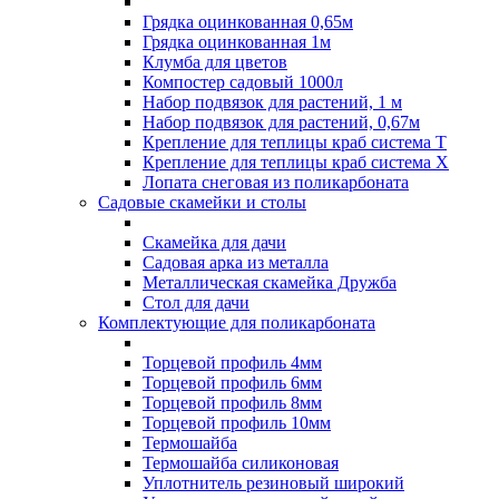
Грядка оцинкованная 0,65м
Грядка оцинкованная 1м
Клумба для цветов
Компостер садовый 1000л
Набор подвязок для растений, 1 м
Набор подвязок для растений, 0,67м
Крепление для теплицы краб система Т
Крепление для теплицы краб система Х
Лопата снеговая из поликарбоната
Садовые скамейки и столы
Скамейка для дачи
Садовая арка из металла
Металлическая скамейка Дружба
Стол для дачи
Комплектующие для поликарбоната
Торцевой профиль 4мм
Торцевой профиль 6мм
Торцевой профиль 8мм
Торцевой профиль 10мм
Термошайба
Термошайба силиконовая
Уплотнитель резиновый широкий