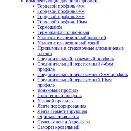
Комплектующие для поликарбоната
Торцевой профиль 4мм
Торцевой профиль 6мм
Торцевой профиль 8мм
Торцевой профиль 10мм
Термошайба
Термошайба силиконовая
Уплотнитель резиновый широкий
Уплотнитель резиновый узкий
Прижимные и стыковочные алюминиевые
планки
Соединительный разъемный профиль
Соединительный неразъемный 4-6мм
профиль
Соединительный неразъемный 8мм профиль
Соединительный неразъемный 10мм
профиль
Коньковый профиль
Пристенный профиль
Угловой профиль
Лента перфорированная
Лента герметизирующая
Оцинкованная лента
Стяжная лента Агросфера
Саморез кровельный