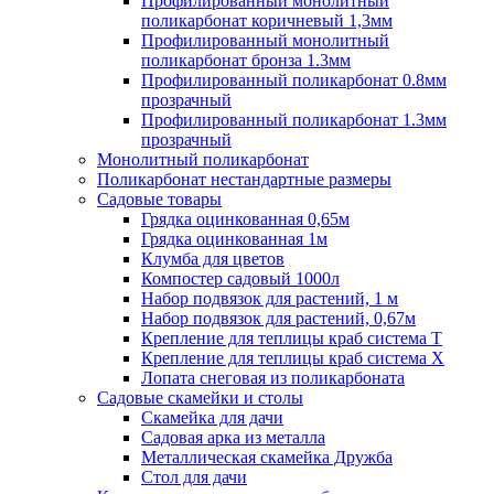
Профилированный монолитный
поликарбонат коричневый 1,3мм
Профилированный монолитный
поликарбонат бронза 1.3мм
Профилированный поликарбонат 0.8мм
прозрачный
Профилированный поликарбонат 1.3мм
прозрачный
Монолитный поликарбонат
Поликарбонат нестандартные размеры
Садовые товары
Грядка оцинкованная 0,65м
Грядка оцинкованная 1м
Клумба для цветов
Компостер садовый 1000л
Набор подвязок для растений, 1 м
Набор подвязок для растений, 0,67м
Крепление для теплицы краб система Т
Крепление для теплицы краб система Х
Лопата снеговая из поликарбоната
Садовые скамейки и столы
Скамейка для дачи
Садовая арка из металла
Металлическая скамейка Дружба
Стол для дачи