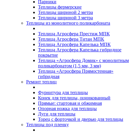
Парники
Теплицы фермерские
Теплицы шириной 2 метра
Теплицы шириной 3 метра
Теплицы из монолитного поликарбоната
Теплица Агросфера Престиж МПК
Теплица Агросфера Титан МПК
Теплица Агросфера Капелька МПК
Теплица Агросфера Капелька гибридное
покрытие
Теплица «Агросфера Домик» с монолитным
поликарбонатом (1,5 мм, 3 мм)
Теплица «Агросфера Прямостенная»
гибридная
Ремонт теплиц
Фурнитура для теплицы
Конек для теплицы, оцинкованный
Прямые: стартовая и обжимная
Опорная ножка для теплицы
Дуги для теплицы
Торец с форточкой и дверью для теплицы
Теплицы под пленку