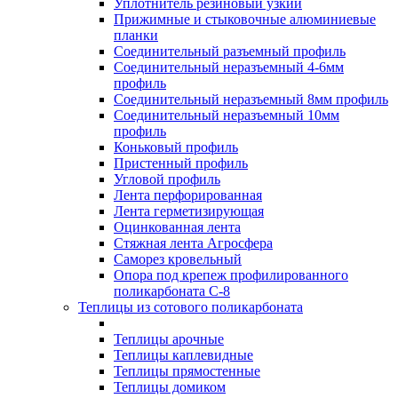
Уплотнитель резиновый узкий
Прижимные и стыковочные алюминиевые
планки
Соединительный разъемный профиль
Соединительный неразъемный 4-6мм
профиль
Соединительный неразъемный 8мм профиль
Соединительный неразъемный 10мм
профиль
Коньковый профиль
Пристенный профиль
Угловой профиль
Лента перфорированная
Лента герметизирующая
Оцинкованная лента
Стяжная лента Агросфера
Саморез кровельный
Опора под крепеж профилированного
поликарбоната С-8
Теплицы из сотового поликарбоната
Теплицы арочные
Теплицы каплевидные
Теплицы прямостенные
Теплицы домиком