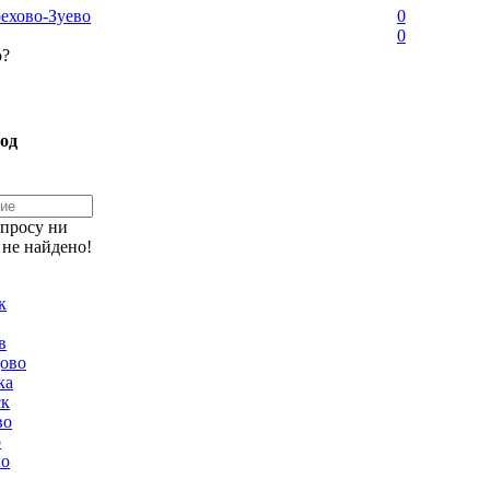
ехово-Зуево
0
0
о?
од
апросу ни
 не найдено!
к
в
ово
ка
ск
во
о
но