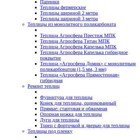
Парники
Теплицы фермерские
Теплицы шириной 2 метра
Теплицы шириной 3 метра
Теплицы из монолитного поликарбоната
Теплица Агросфера Престиж МПК
Теплица Агросфера Титан МПК
Теплица Агросфера Капелька МПК
Теплица Агросфера Капелька гибридное
покрытие
Теплица «Агросфера Домик» с монолитным
поликарбонатом (1,5 мм, 3 мм)
Теплица «Агросфера Прямостенная»
гибридная
Ремонт теплиц
Фурнитура для теплицы
Конек для теплицы, оцинкованный
Прямые: стартовая и обжимная
Опорная ножка для теплицы
Дуги для теплицы
Торец с форточкой и дверью для теплицы
Теплицы под пленку