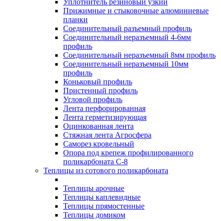
Уплотнитель резиновый узкий
Прижимные и стыковочные алюминиевые
планки
Соединительный разъемный профиль
Соединительный неразъемный 4-6мм
профиль
Соединительный неразъемный 8мм профиль
Соединительный неразъемный 10мм
профиль
Коньковый профиль
Пристенный профиль
Угловой профиль
Лента перфорированная
Лента герметизирующая
Оцинкованная лента
Стяжная лента Агросфера
Саморез кровельный
Опора под крепеж профилированного
поликарбоната С-8
Теплицы из сотового поликарбоната
Теплицы арочные
Теплицы каплевидные
Теплицы прямостенные
Теплицы домиком