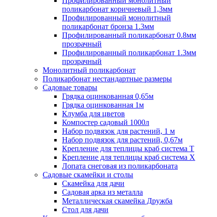
Профилированный монолитный
поликарбонат коричневый 1,3мм
Профилированный монолитный
поликарбонат бронза 1.3мм
Профилированный поликарбонат 0.8мм
прозрачный
Профилированный поликарбонат 1.3мм
прозрачный
Монолитный поликарбонат
Поликарбонат нестандартные размеры
Садовые товары
Грядка оцинкованная 0,65м
Грядка оцинкованная 1м
Клумба для цветов
Компостер садовый 1000л
Набор подвязок для растений, 1 м
Набор подвязок для растений, 0,67м
Крепление для теплицы краб система Т
Крепление для теплицы краб система Х
Лопата снеговая из поликарбоната
Садовые скамейки и столы
Скамейка для дачи
Садовая арка из металла
Металлическая скамейка Дружба
Стол для дачи