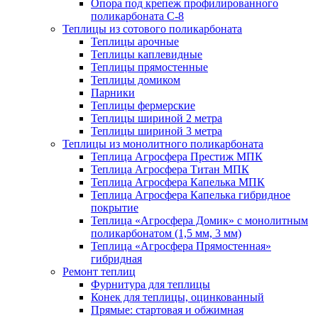
Опора под крепеж профилированного
поликарбоната С-8
Теплицы из сотового поликарбоната
Теплицы арочные
Теплицы каплевидные
Теплицы прямостенные
Теплицы домиком
Парники
Теплицы фермерские
Теплицы шириной 2 метра
Теплицы шириной 3 метра
Теплицы из монолитного поликарбоната
Теплица Агросфера Престиж МПК
Теплица Агросфера Титан МПК
Теплица Агросфера Капелька МПК
Теплица Агросфера Капелька гибридное
покрытие
Теплица «Агросфера Домик» с монолитным
поликарбонатом (1,5 мм, 3 мм)
Теплица «Агросфера Прямостенная»
гибридная
Ремонт теплиц
Фурнитура для теплицы
Конек для теплицы, оцинкованный
Прямые: стартовая и обжимная