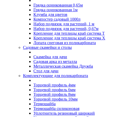
Грядка оцинкованная 0,65м
Грядка оцинкованная 1м
Клумба для цветов
Компостер садовый 1000л
Набор подвязок для растений, 1 м
Набор подвязок для растений, 0,67м
Крепление для теплицы краб система Т
Крепление для теплицы краб система Х
Лопата снеговая из поликарбоната
Садовые скамейки и столы
Скамейка для дачи
Садовая арка из металла
Металлическая скамейка Дружба
Стол для дачи
Комплектующие для поликарбоната
Торцевой профиль 4мм
Торцевой профиль 6мм
Торцевой профиль 8мм
Торцевой профиль 10мм
Термошайба
Термошайба силиконовая
Уплотнитель резиновый широкий