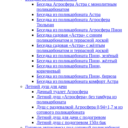
Беседка Агросфера Астра с монолитным
поликарбонатом
Беседка из поликарбоната Астра
Беседка из поликарбоната Агросфера
Тюльпан
Беседка из поликарбоната Агросфера Пион
Беседка садовая «Астра» с синим
поликарбонатом и террасной доской
Беседка садовая «Астра» с жёлтым
поликарбонатом и террасной доской
Беседка из поликарбоната Пион, зелёный
Беседка из поликарбоната Пион, жёлтый
Беседка из поликарбоната Пион,
коричневый
Беседка из поликарбоната Пион, бирюза
Беседка из поликарбоната комфорт Астра
Летний душ для дачи
Дачный туалет Агросфера
Летний душ «Агросфера» без тамбура из
поликарбоната
Душ с раздевалкой Агросфера 0,94×1,7 м из
сотового поликарбоната
Летний душ для дачи с подогревом
Летний душ с подогревом 150л бак
Готовые автонавесы под сотовый поликарбонат