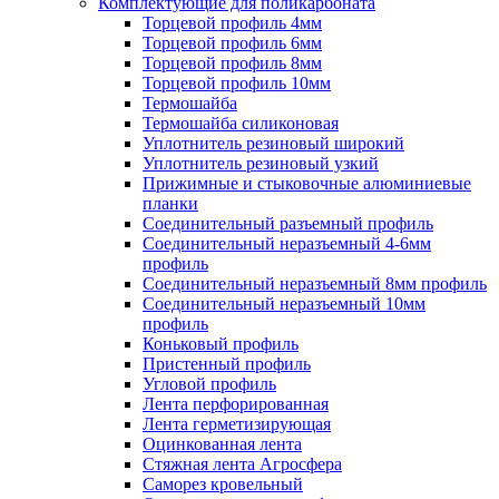
Комплектующие для поликарбоната
Торцевой профиль 4мм
Торцевой профиль 6мм
Торцевой профиль 8мм
Торцевой профиль 10мм
Термошайба
Термошайба силиконовая
Уплотнитель резиновый широкий
Уплотнитель резиновый узкий
Прижимные и стыковочные алюминиевые
планки
Соединительный разъемный профиль
Соединительный неразъемный 4-6мм
профиль
Соединительный неразъемный 8мм профиль
Соединительный неразъемный 10мм
профиль
Коньковый профиль
Пристенный профиль
Угловой профиль
Лента перфорированная
Лента герметизирующая
Оцинкованная лента
Стяжная лента Агросфера
Саморез кровельный