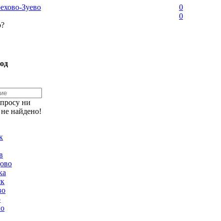
ехово-Зуево
0
0
о?
од
апросу ни
 не найдено!
к
в
ово
ка
ск
во
о
но