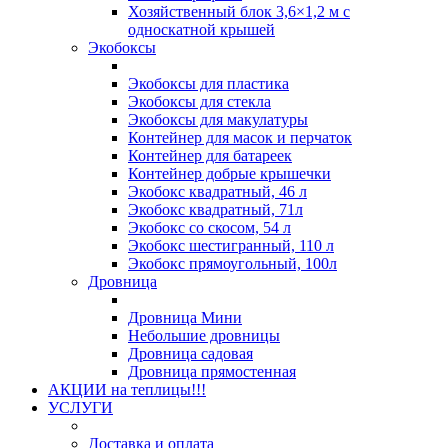
Хозяйственный блок 3,6×1,2 м с
односкатной крышей
Экобоксы
Экобоксы для пластика
Экобоксы для стекла
Экобоксы для макулатуры
Контейнер для масок и перчаток
Контейнер для батареек
Контейнер добрые крышечки
Экобокс квадратный, 46 л
Экобокс квадратный, 71л
Экобокс со скосом, 54 л
Экобокс шестигранный, 110 л
Экобокс прямоугольный, 100л
Дровница
Дровница Мини
Небольшие дровницы
Дровница садовая
Дровница прямостенная
АКЦИИ на теплицы!!!
УСЛУГИ
Доставка и оплата