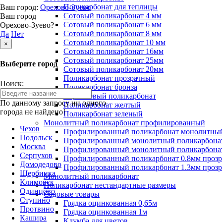
Поликарбонат для теплицы
Ваш город:
Орехово-Зуево
Сотовый поликарбонат 4 мм
Ваш город
Сотовый поликарбонат 6 мм
Орехово-Зуево?
Сотовый поликарбонат 8 мм
Да
Нет
Сотовый поликарбонат 10 мм
×
Сотовый поликарбонат 16мм
Сотовый поликарбонат 25мм
Выберите город
Сотовый поликарбонат 20мм
Поликарбонат прозрачный
Поиск:
Поликарбонат бронза
Коричневый поликарбонат
По данному запросу ни одного
Поликарбонат желтый
города не найдено!
Поликарбонат зеленый
Монолитный поликарбонат профилированный
Чехов
Профилированный поликарбонат монолитный
Подольск
Профилированный монолитный поликарбонат
Москва
Профилированный монолитный поликарбонат
Серпухов
Профилированный поликарбонат 0.8мм проз
Домодедово
Профилированный поликарбонат 1.3мм проз
Щербинка
Монолитный поликарбонат
Климовск
Поликарбонат нестандартные размеры
Одинцово
Садовые товары
Ступино
Грядка оцинкованная 0,65м
Протвино
Грядка оцинкованная 1м
Кашира
Клумба для цветов