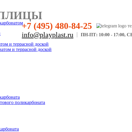
ПЛИЦЫ
карбонатом
+7 (495) 480-84-25
н
info@playplast.ru
ПН-ПТ: 10:00 - 17:00, СБ
атом и террасной доской
натом и террасной доской
карбоната
отового поликарбоната
карбоната