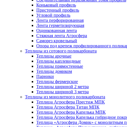
Коньковый профиль
Пристенный профиль
Угловой профиль
Лента перфорированная
Лента герметизирующая
Оцинкованная лента
Стяжная лента Агросфера
Саморез кровельный
Опора под крепеж профилированного полика
Теплицы из сотового поликарбоната
Теплицы арочные
Теплицы каплевидные
Теплицы прямостенные
Теплицы домиком
Парники
Теплицы фермерские
Теплицы шириной 2 метра
Теплицы шириной 3 метра
Теплицы из монолитного поликарбоната
Теплица Агросфера Престиж МПК
Теплица Агросфера Титан МПК
Теплица Агросфера Капелька МПК
Теплица Агросфера Капелька гибридное пок
Теплица «Агросфера Домик» с монолитным по