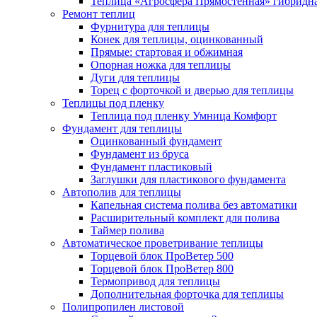
Теплица «Агросфера Прямостенная» гибридн
Ремонт теплиц
Фурнитура для теплицы
Конек для теплицы, оцинкованный
Прямые: стартовая и обжимная
Опорная ножка для теплицы
Дуги для теплицы
Торец с форточкой и дверью для теплицы
Теплицы под пленку
Теплица под пленку Умница Комфорт
Фундамент для теплицы
Оцинкованный фундамент
Фундамент из бруса
Фундамент пластиковый
Заглушки для пластикового фундамента
Автополив для теплицы
Капельная система полива без автоматики
Расширительный комплект для полива
Таймер полива
Автоматическое проветривание теплицы
Торцевой блок ПроВетер 500
Торцевой блок ПроВетер 800
Термопривод для теплицы
Дополнительная форточка для теплицы
Полипропилен листовой