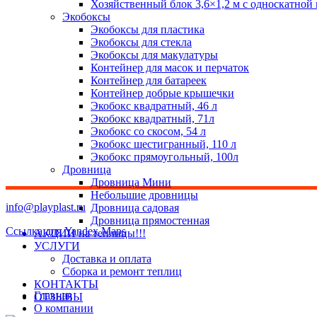
Хозяйственный блок 3,6×1,2 м с односкатной
Экобоксы
Экобоксы для пластика
Экобоксы для стекла
Экобоксы для макулатуры
Контейнер для масок и перчаток
Контейнер для батареек
Контейнер добрые крышечки
Экобокс квадратный, 46 л
Экобокс квадратный, 71л
Экобокс со скосом, 54 л
Экобокс шестигранный, 110 л
Экобокс прямоугольный, 100л
Дровница
Дровница Мини
Небольшие дровницы
info@playplast.ru
Дровница садовая
Дровница прямостенная
Ссылка для Yandex Maps
АКЦИИ на теплицы!!!
УСЛУГИ
Доставка и оплата
Сборка и ремонт теплиц
КОНТАКТЫ
Главная
ОТЗЫВЫ
О компании