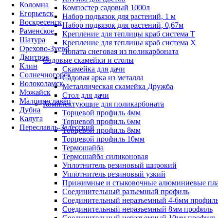
Коломна
Компостер садовый 1000л
Егорьевск
Набор подвязок для растений, 1 м
Воскресенск
Набор подвязок для растений, 0,67м
Раменское
Крепление для теплицы краб система Т
Шатура
Крепление для теплицы краб система Х
Орехово-Зуево
Лопата снеговая из поликарбоната
Дмитров
Садовые скамейки и столы
Клин
Скамейка для дачи
Солнечногорск
Садовая арка из металла
Волоколамск
Металлическая скамейка Дружба
Можайск
Стол для дачи
Малоярославец
Комплектующие для поликарбоната
Дубна
Торцевой профиль 4мм
Калуга
Торцевой профиль 6мм
Переславль-Залесский
Торцевой профиль 8мм
Торцевой профиль 10мм
Термошайба
Термошайба силиконовая
Уплотнитель резиновый широкий
Уплотнитель резиновый узкий
Прижимные и стыковочные алюминиевые пл
Соединительный разъемный профиль
Соединительный неразъемный 4-6мм профил
Соединительный неразъемный 8мм профиль
Соединительный неразъемный 10мм профиль