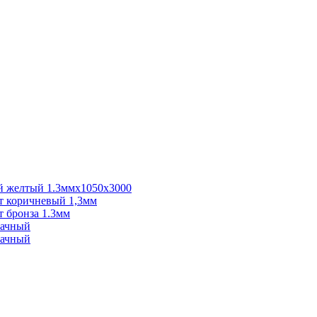
 желтый 1.3ммх1050х3000
 коричневый 1,3мм
 бронза 1.3мм
рачный
рачный