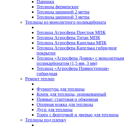
Парники
Теплицы фермерские
Теплицы шириной 2 метра
Теплицы шириной 3 метра
Теплицы из монолитного поликарбоната
Теплица Агросфера Престиж МПК
Теплица Агросфера Титан МПК
Теплица Агросфера Капелька МПК
Теплица Агросфера Капелька гибридное
покрытие
Теплица «Агросфера Домик» с монолитным
поликарбонатом (1,5 мм, 3 мм)
Теплица «Агросфера Прямостенная»
гибридная
Ремонт теплиц
Фурнитура для теплицы
Конек для теплицы, оцинкованный
Прямые: стартовая и обжимная
Опорная ножка для теплицы
Дуги для теплицы
Торец с форточкой и дверью для теплицы
Теплицы под пленку