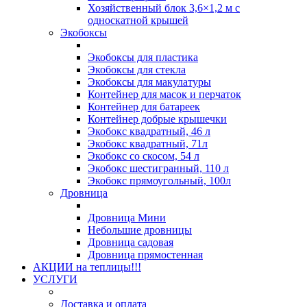
Хозяйственный блок 3,6×1,2 м с
односкатной крышей
Экобоксы
Экобоксы для пластика
Экобоксы для стекла
Экобоксы для макулатуры
Контейнер для масок и перчаток
Контейнер для батареек
Контейнер добрые крышечки
Экобокс квадратный, 46 л
Экобокс квадратный, 71л
Экобокс со скосом, 54 л
Экобокс шестигранный, 110 л
Экобокс прямоугольный, 100л
Дровница
Дровница Мини
Небольшие дровницы
Дровница садовая
Дровница прямостенная
АКЦИИ на теплицы!!!
УСЛУГИ
Доставка и оплата