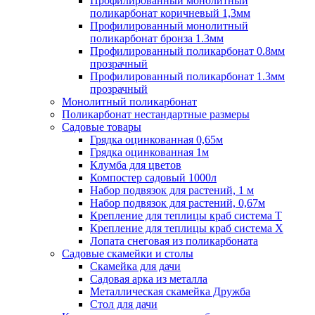
Профилированный монолитный
поликарбонат коричневый 1,3мм
Профилированный монолитный
поликарбонат бронза 1.3мм
Профилированный поликарбонат 0.8мм
прозрачный
Профилированный поликарбонат 1.3мм
прозрачный
Монолитный поликарбонат
Поликарбонат нестандартные размеры
Садовые товары
Грядка оцинкованная 0,65м
Грядка оцинкованная 1м
Клумба для цветов
Компостер садовый 1000л
Набор подвязок для растений, 1 м
Набор подвязок для растений, 0,67м
Крепление для теплицы краб система Т
Крепление для теплицы краб система Х
Лопата снеговая из поликарбоната
Садовые скамейки и столы
Скамейка для дачи
Садовая арка из металла
Металлическая скамейка Дружба
Стол для дачи