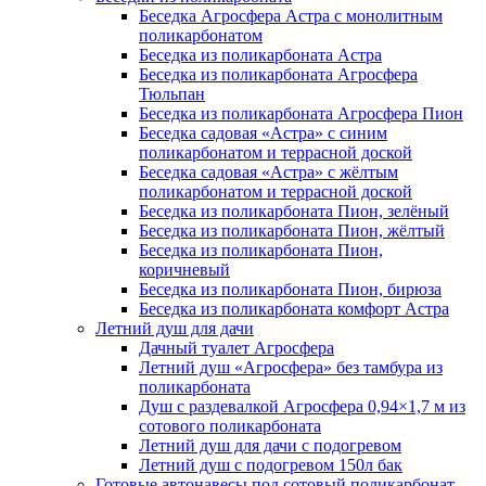
Беседка Агросфера Астра с монолитным
поликарбонатом
Беседка из поликарбоната Астра
Беседка из поликарбоната Агросфера
Тюльпан
Беседка из поликарбоната Агросфера Пион
Беседка садовая «Астра» с синим
поликарбонатом и террасной доской
Беседка садовая «Астра» с жёлтым
поликарбонатом и террасной доской
Беседка из поликарбоната Пион, зелёный
Беседка из поликарбоната Пион, жёлтый
Беседка из поликарбоната Пион,
коричневый
Беседка из поликарбоната Пион, бирюза
Беседка из поликарбоната комфорт Астра
Летний душ для дачи
Дачный туалет Агросфера
Летний душ «Агросфера» без тамбура из
поликарбоната
Душ с раздевалкой Агросфера 0,94×1,7 м из
сотового поликарбоната
Летний душ для дачи с подогревом
Летний душ с подогревом 150л бак
Готовые автонавесы под сотовый поликарбонат