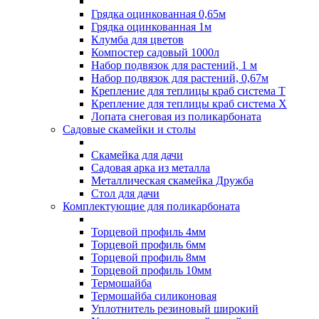
Грядка оцинкованная 0,65м
Грядка оцинкованная 1м
Клумба для цветов
Компостер садовый 1000л
Набор подвязок для растений, 1 м
Набор подвязок для растений, 0,67м
Крепление для теплицы краб система Т
Крепление для теплицы краб система Х
Лопата снеговая из поликарбоната
Садовые скамейки и столы
Скамейка для дачи
Садовая арка из металла
Металлическая скамейка Дружба
Стол для дачи
Комплектующие для поликарбоната
Торцевой профиль 4мм
Торцевой профиль 6мм
Торцевой профиль 8мм
Торцевой профиль 10мм
Термошайба
Термошайба силиконовая
Уплотнитель резиновый широкий