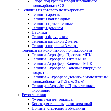
Опора под крепеж профилированного
поликарбоната С-8
Теплицы из сотового поликарбоната
Теплицы арочные
Теплицы каплевидные
Теплицы прямостенные
Теплицы домиком
Парники
Теплицы фермерские
Теплицы шириной 2 метра
Теплицы шириной 3 метра
Теплицы из монолитного поликарбоната
Теплица Агросфера Престиж МПК
Теплица Агросфера Титан МПК
Теплица Агросфера Капелька МПК
Теплица Агросфера Капелька гибридное
покрытие
Теплица «Агросфера Домик» с монолитным
поликарбонатом (1,5 мм, 3 мм)
Теплица «Агросфера Прямостенная»
гибридная
Ремонт теплиц
Фурнитура для теплицы
Конек для теплицы, оцинкованный
Прямые: стартовая и обжимная