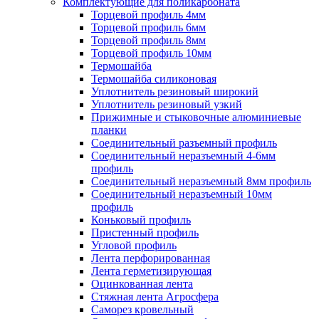
Комплектующие для поликарбоната
Торцевой профиль 4мм
Торцевой профиль 6мм
Торцевой профиль 8мм
Торцевой профиль 10мм
Термошайба
Термошайба силиконовая
Уплотнитель резиновый широкий
Уплотнитель резиновый узкий
Прижимные и стыковочные алюминиевые
планки
Соединительный разъемный профиль
Соединительный неразъемный 4-6мм
профиль
Соединительный неразъемный 8мм профиль
Соединительный неразъемный 10мм
профиль
Коньковый профиль
Пристенный профиль
Угловой профиль
Лента перфорированная
Лента герметизирующая
Оцинкованная лента
Стяжная лента Агросфера
Саморез кровельный