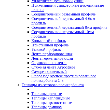
Уплотнитель резиновый узкий
Прижимные и стыковочные алюминиевые
планки
Соединительный разъемный профиль
Соединительный неразъемный 4-6мм
профиль
Соединительный неразъемный 8мм профиль
Соединительный неразъемный 10мм
профиль
Коньковый профиль
Пристенный профиль
Угловой профиль
Лента перфорированная
Лента герметизирующая
Оцинкованная лента
Стяжная лента Агросфера
Саморез кровельный
Опора под крепеж профилированного
поликарбоната С-8
Теплицы из сотового поликарбоната
Теплицы арочные
Теплицы каплевидные
Теплицы прямостенные
Теплицы домиком