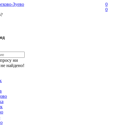
ехово-Зуево
0
0
о?
од
апросу ни
 не найдено!
к
в
ово
ка
ск
во
о
но