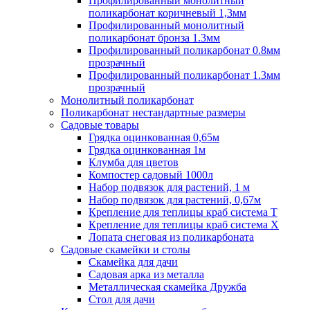
Профилированный монолитный
поликарбонат коричневый 1,3мм
Профилированный монолитный
поликарбонат бронза 1.3мм
Профилированный поликарбонат 0.8мм
прозрачный
Профилированный поликарбонат 1.3мм
прозрачный
Монолитный поликарбонат
Поликарбонат нестандартные размеры
Садовые товары
Грядка оцинкованная 0,65м
Грядка оцинкованная 1м
Клумба для цветов
Компостер садовый 1000л
Набор подвязок для растений, 1 м
Набор подвязок для растений, 0,67м
Крепление для теплицы краб система Т
Крепление для теплицы краб система Х
Лопата снеговая из поликарбоната
Садовые скамейки и столы
Скамейка для дачи
Садовая арка из металла
Металлическая скамейка Дружба
Стол для дачи