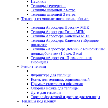
Парники
Теплицы фермерские
Теплицы шириной 2 метра
Теплицы шириной 3 метра
Теплицы из монолитного поликарбоната
Теплица Агросфера Престиж МПК
Теплица Агросфера Титан МПК
Теплица Агросфера Капелька МПК
Теплица Агросфера Капелька гибридное
покрытие
Теплица «Агросфера Домик» с монолитным
поликарбонатом (1,5 мм, 3 мм)
Теплица «Агросфера Прямостенная»
гибридная
Ремонт теплиц
Фурнитура для теплицы
Конек для теплицы, оцинкованный
Прямые: стартовая и обжимная
Опорная ножка для теплицы
Дуги для теплицы
Торец с форточкой и дверью для теплицы
Теплицы под пленку