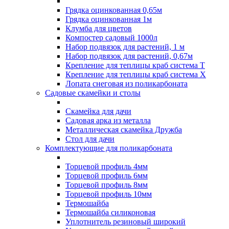
Грядка оцинкованная 0,65м
Грядка оцинкованная 1м
Клумба для цветов
Компостер садовый 1000л
Набор подвязок для растений, 1 м
Набор подвязок для растений, 0,67м
Крепление для теплицы краб система Т
Крепление для теплицы краб система Х
Лопата снеговая из поликарбоната
Садовые скамейки и столы
Скамейка для дачи
Садовая арка из металла
Металлическая скамейка Дружба
Стол для дачи
Комплектующие для поликарбоната
Торцевой профиль 4мм
Торцевой профиль 6мм
Торцевой профиль 8мм
Торцевой профиль 10мм
Термошайба
Термошайба силиконовая
Уплотнитель резиновый широкий