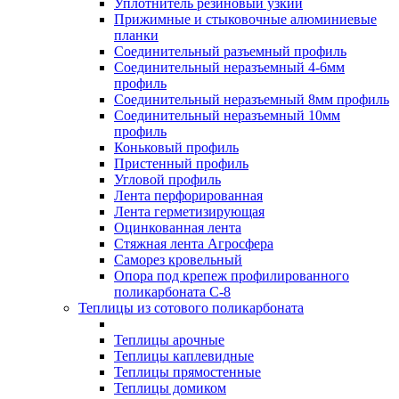
Уплотнитель резиновый узкий
Прижимные и стыковочные алюминиевые
планки
Соединительный разъемный профиль
Соединительный неразъемный 4-6мм
профиль
Соединительный неразъемный 8мм профиль
Соединительный неразъемный 10мм
профиль
Коньковый профиль
Пристенный профиль
Угловой профиль
Лента перфорированная
Лента герметизирующая
Оцинкованная лента
Стяжная лента Агросфера
Саморез кровельный
Опора под крепеж профилированного
поликарбоната С-8
Теплицы из сотового поликарбоната
Теплицы арочные
Теплицы каплевидные
Теплицы прямостенные
Теплицы домиком