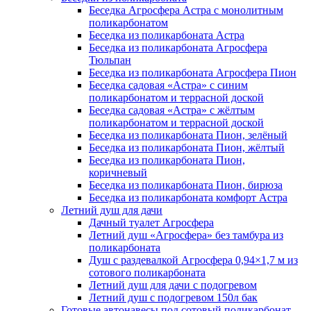
Беседка Агросфера Астра с монолитным
поликарбонатом
Беседка из поликарбоната Астра
Беседка из поликарбоната Агросфера
Тюльпан
Беседка из поликарбоната Агросфера Пион
Беседка садовая «Астра» с синим
поликарбонатом и террасной доской
Беседка садовая «Астра» с жёлтым
поликарбонатом и террасной доской
Беседка из поликарбоната Пион, зелёный
Беседка из поликарбоната Пион, жёлтый
Беседка из поликарбоната Пион,
коричневый
Беседка из поликарбоната Пион, бирюза
Беседка из поликарбоната комфорт Астра
Летний душ для дачи
Дачный туалет Агросфера
Летний душ «Агросфера» без тамбура из
поликарбоната
Душ с раздевалкой Агросфера 0,94×1,7 м из
сотового поликарбоната
Летний душ для дачи с подогревом
Летний душ с подогревом 150л бак
Готовые автонавесы под сотовый поликарбонат