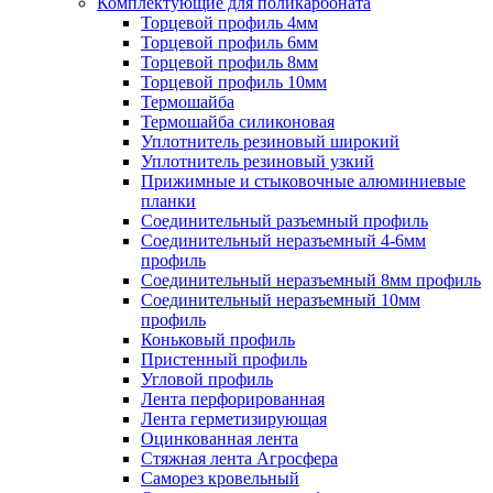
Комплектующие для поликарбоната
Торцевой профиль 4мм
Торцевой профиль 6мм
Торцевой профиль 8мм
Торцевой профиль 10мм
Термошайба
Термошайба силиконовая
Уплотнитель резиновый широкий
Уплотнитель резиновый узкий
Прижимные и стыковочные алюминиевые
планки
Соединительный разъемный профиль
Соединительный неразъемный 4-6мм
профиль
Соединительный неразъемный 8мм профиль
Соединительный неразъемный 10мм
профиль
Коньковый профиль
Пристенный профиль
Угловой профиль
Лента перфорированная
Лента герметизирующая
Оцинкованная лента
Стяжная лента Агросфера
Саморез кровельный