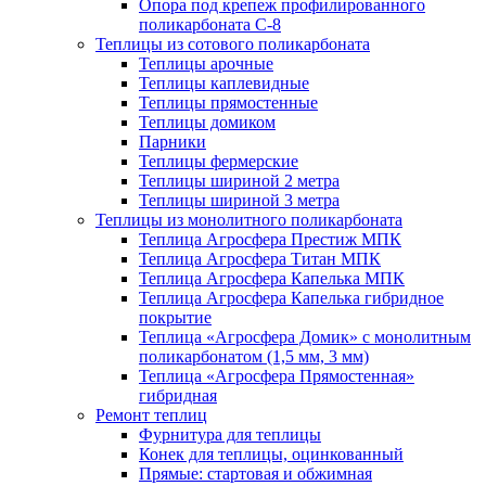
Опора под крепеж профилированного
поликарбоната С-8
Теплицы из сотового поликарбоната
Теплицы арочные
Теплицы каплевидные
Теплицы прямостенные
Теплицы домиком
Парники
Теплицы фермерские
Теплицы шириной 2 метра
Теплицы шириной 3 метра
Теплицы из монолитного поликарбоната
Теплица Агросфера Престиж МПК
Теплица Агросфера Титан МПК
Теплица Агросфера Капелька МПК
Теплица Агросфера Капелька гибридное
покрытие
Теплица «Агросфера Домик» с монолитным
поликарбонатом (1,5 мм, 3 мм)
Теплица «Агросфера Прямостенная»
гибридная
Ремонт теплиц
Фурнитура для теплицы
Конек для теплицы, оцинкованный
Прямые: стартовая и обжимная