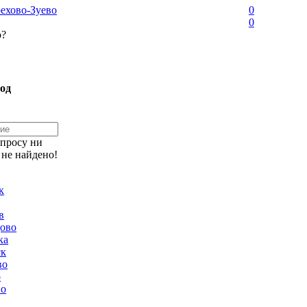
ехово-Зуево
0
0
о?
од
апросу ни
 не найдено!
к
в
ово
ка
ск
во
о
но