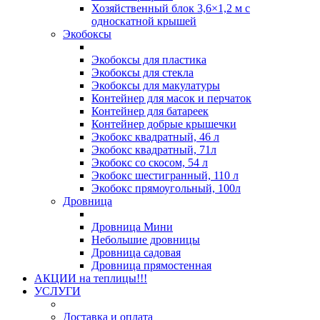
Хозяйственный блок 3,6×1,2 м с
односкатной крышей
Экобоксы
Экобоксы для пластика
Экобоксы для стекла
Экобоксы для макулатуры
Контейнер для масок и перчаток
Контейнер для батареек
Контейнер добрые крышечки
Экобокс квадратный, 46 л
Экобокс квадратный, 71л
Экобокс со скосом, 54 л
Экобокс шестигранный, 110 л
Экобокс прямоугольный, 100л
Дровница
Дровница Мини
Небольшие дровницы
Дровница садовая
Дровница прямостенная
АКЦИИ на теплицы!!!
УСЛУГИ
Доставка и оплата