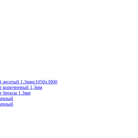
 желтый 1.3ммх1050х3000
 коричневый 1,3мм
 бронза 1.3мм
рачный
рачный