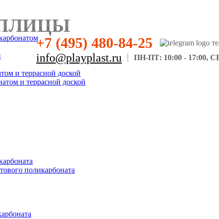
ПЛИЦЫ
карбонатом
+7 (495) 480-84-25
н
info@playplast.ru
ПН-ПТ: 10:00 - 17:00, СБ
атом и террасной доской
натом и террасной доской
карбоната
отового поликарбоната
карбоната