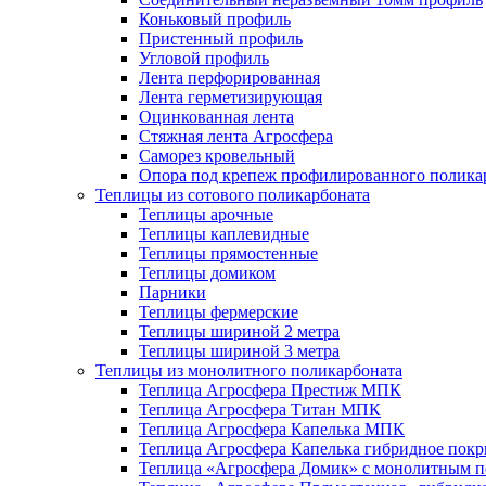
Коньковый профиль
Пристенный профиль
Угловой профиль
Лента перфорированная
Лента герметизирующая
Оцинкованная лента
Стяжная лента Агросфера
Саморез кровельный
Опора под крепеж профилированного полика
Теплицы из сотового поликарбоната
Теплицы арочные
Теплицы каплевидные
Теплицы прямостенные
Теплицы домиком
Парники
Теплицы фермерские
Теплицы шириной 2 метра
Теплицы шириной 3 метра
Теплицы из монолитного поликарбоната
Теплица Агросфера Престиж МПК
Теплица Агросфера Титан МПК
Теплица Агросфера Капелька МПК
Теплица Агросфера Капелька гибридное пок
Теплица «Агросфера Домик» с монолитным по