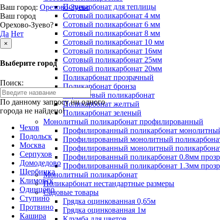
Поликарбонат для теплицы
Ваш город:
Орехово-Зуево
Сотовый поликарбонат 4 мм
Ваш город
Сотовый поликарбонат 6 мм
Орехово-Зуево?
Сотовый поликарбонат 8 мм
Да
Нет
Сотовый поликарбонат 10 мм
×
Сотовый поликарбонат 16мм
Сотовый поликарбонат 25мм
Выберите город
Сотовый поликарбонат 20мм
Поликарбонат прозрачный
Поиск:
Поликарбонат бронза
Коричневый поликарбонат
По данному запросу ни одного
Поликарбонат желтый
города не найдено!
Поликарбонат зеленый
Монолитный поликарбонат профилированный
Чехов
Профилированный поликарбонат монолитный
Подольск
Профилированный монолитный поликарбонат
Москва
Профилированный монолитный поликарбонат
Серпухов
Профилированный поликарбонат 0.8мм проз
Домодедово
Профилированный поликарбонат 1.3мм проз
Щербинка
Монолитный поликарбонат
Климовск
Поликарбонат нестандартные размеры
Одинцово
Садовые товары
Ступино
Грядка оцинкованная 0,65м
Протвино
Грядка оцинкованная 1м
Кашира
Клумба для цветов