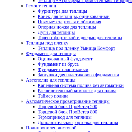
Теплица «Агросфера Прямостенная» гибридн
Ремонт теплиц
Фурнитура для теплицы
Конек для теплицы, оцинкованный
Прямые: стартовая и обжимная
Опорная ножка для теплицы
Дуги для теплицы
Торец с форточкой и дверью для теплицы
Теплицы под пленку
Теплица под пленку Умница Комфорт
Фундамент для теплицы
Оцинкованный фундамент
Фундамент из бруса
Фундамент пластиковый
Заглушки для пластикового фундамента
Автополив для теплицы
Капельная система полива без автоматики
Расширительный комплект для полива
Таймер полива
Автоматическое проветривание теплицы
Торцевой блок ПроВетер 500
Торцевой блок ПроВетер 800
Термопривод для теплицы
Дополнительная форточка для теплицы
Полипропилен листовой