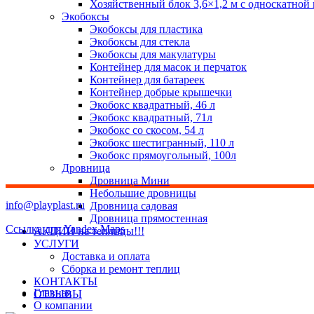
Хозяйственный блок 3,6×1,2 м с односкатной
Экобоксы
Экобоксы для пластика
Экобоксы для стекла
Экобоксы для макулатуры
Контейнер для масок и перчаток
Контейнер для батареек
Контейнер добрые крышечки
Экобокс квадратный, 46 л
Экобокс квадратный, 71л
Экобокс со скосом, 54 л
Экобокс шестигранный, 110 л
Экобокс прямоугольный, 100л
Дровница
Дровница Мини
Небольшие дровницы
info@playplast.ru
Дровница садовая
Дровница прямостенная
Ссылка для Yandex Maps
АКЦИИ на теплицы!!!
УСЛУГИ
Доставка и оплата
Сборка и ремонт теплиц
КОНТАКТЫ
Главная
ОТЗЫВЫ
О компании