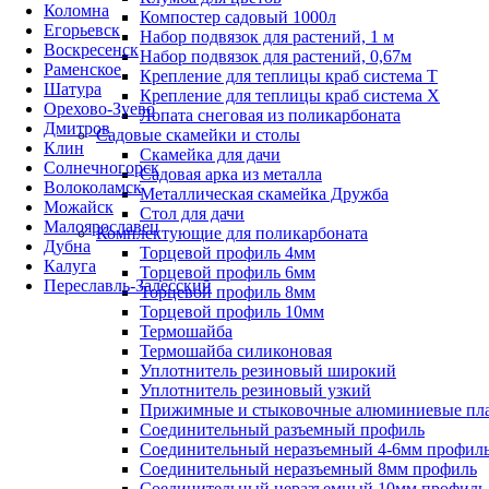
Коломна
Компостер садовый 1000л
Егорьевск
Набор подвязок для растений, 1 м
Воскресенск
Набор подвязок для растений, 0,67м
Раменское
Крепление для теплицы краб система Т
Шатура
Крепление для теплицы краб система Х
Орехово-Зуево
Лопата снеговая из поликарбоната
Дмитров
Садовые скамейки и столы
Клин
Скамейка для дачи
Солнечногорск
Садовая арка из металла
Волоколамск
Металлическая скамейка Дружба
Можайск
Стол для дачи
Малоярославец
Комплектующие для поликарбоната
Дубна
Торцевой профиль 4мм
Калуга
Торцевой профиль 6мм
Переславль-Залесский
Торцевой профиль 8мм
Торцевой профиль 10мм
Термошайба
Термошайба силиконовая
Уплотнитель резиновый широкий
Уплотнитель резиновый узкий
Прижимные и стыковочные алюминиевые пл
Соединительный разъемный профиль
Соединительный неразъемный 4-6мм профил
Соединительный неразъемный 8мм профиль
Соединительный неразъемный 10мм профиль