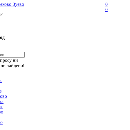
ехово-Зуево
0
0
о?
од
апросу ни
 не найдено!
к
в
ово
ка
ск
во
о
но