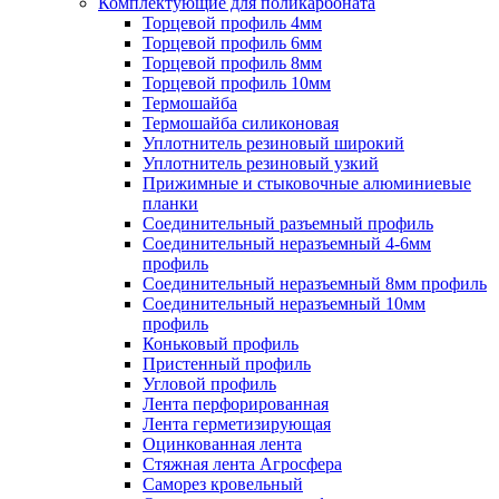
Комплектующие для поликарбоната
Торцевой профиль 4мм
Торцевой профиль 6мм
Торцевой профиль 8мм
Торцевой профиль 10мм
Термошайба
Термошайба силиконовая
Уплотнитель резиновый широкий
Уплотнитель резиновый узкий
Прижимные и стыковочные алюминиевые
планки
Соединительный разъемный профиль
Соединительный неразъемный 4-6мм
профиль
Соединительный неразъемный 8мм профиль
Соединительный неразъемный 10мм
профиль
Коньковый профиль
Пристенный профиль
Угловой профиль
Лента перфорированная
Лента герметизирующая
Оцинкованная лента
Стяжная лента Агросфера
Саморез кровельный