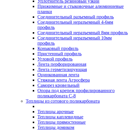
Уплотнитель резиновый узкий
Прижимные и стыковочные алюминиевые
планки
Соединительный разъемный профиль
Соединительный неразъемный 4-6мм
профиль
Соединительный неразъемный 8мм профиль
Соединительный неразъемный 10мм
профиль
Коньковый профиль
Пристенный профиль
Угловой профиль
Лента перфорированная
Лента герметизирующая
Оцинкованная лента
Стяжная лента Агросфера
Саморез кровельный
Опора под крепеж профилированного
поликарбоната С-8
Теплицы из сотового поликарбоната
Теплицы арочные
Теплицы каплевидные
Теплицы прямостенные
Теплицы домиком