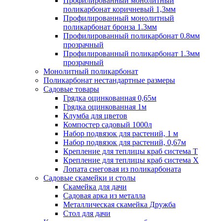
Профилированный монолитный
поликарбонат коричневый 1,3мм
Профилированный монолитный
поликарбонат бронза 1.3мм
Профилированный поликарбонат 0.8мм
прозрачный
Профилированный поликарбонат 1.3мм
прозрачный
Монолитный поликарбонат
Поликарбонат нестандартные размеры
Садовые товары
Грядка оцинкованная 0,65м
Грядка оцинкованная 1м
Клумба для цветов
Компостер садовый 1000л
Набор подвязок для растений, 1 м
Набор подвязок для растений, 0,67м
Крепление для теплицы краб система Т
Крепление для теплицы краб система Х
Лопата снеговая из поликарбоната
Садовые скамейки и столы
Скамейка для дачи
Садовая арка из металла
Металлическая скамейка Дружба
Стол для дачи