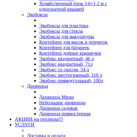
Хозяйственный блок 3,6×1,2 м с
односкатной крышей
Экобоксы
Экобоксы для пластика
Экобоксы для стекла
Экобоксы для макулатуры
Контейнер для масок и перчаток
Контейнер для батареек
Контейнер добрые крышечки
Экобокс квадратный, 46 л
Экобокс квадратный, 71л
Экобокс со скосом, 54 л
Экобокс шестигранный, 110 л
Экобокс прямоугольный, 100л
Дровница
Дровница Мини
Небольшие дровницы
Дровница садовая
Дровница прямостенная
АКЦИИ на теплицы!!!
УСЛУГИ
Доставка и оплата