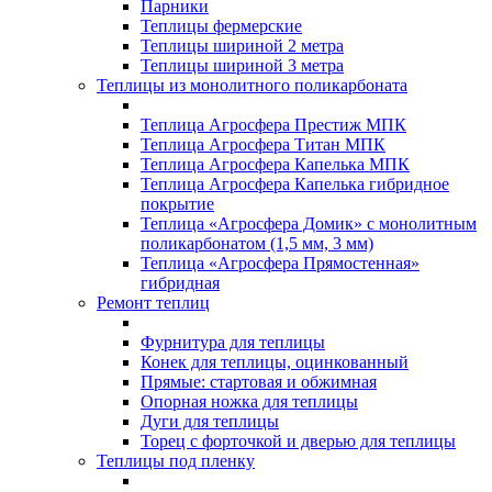
Парники
Теплицы фермерские
Теплицы шириной 2 метра
Теплицы шириной 3 метра
Теплицы из монолитного поликарбоната
Теплица Агросфера Престиж МПК
Теплица Агросфера Титан МПК
Теплица Агросфера Капелька МПК
Теплица Агросфера Капелька гибридное
покрытие
Теплица «Агросфера Домик» с монолитным
поликарбонатом (1,5 мм, 3 мм)
Теплица «Агросфера Прямостенная»
гибридная
Ремонт теплиц
Фурнитура для теплицы
Конек для теплицы, оцинкованный
Прямые: стартовая и обжимная
Опорная ножка для теплицы
Дуги для теплицы
Торец с форточкой и дверью для теплицы
Теплицы под пленку