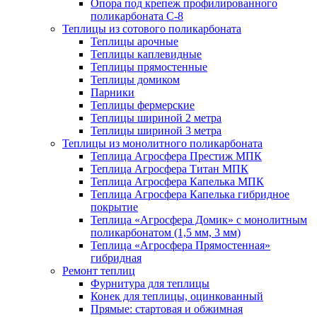
Опора под крепеж профилированного
поликарбоната С-8
Теплицы из сотового поликарбоната
Теплицы арочные
Теплицы каплевидные
Теплицы прямостенные
Теплицы домиком
Парники
Теплицы фермерские
Теплицы шириной 2 метра
Теплицы шириной 3 метра
Теплицы из монолитного поликарбоната
Теплица Агросфера Престиж МПК
Теплица Агросфера Титан МПК
Теплица Агросфера Капелька МПК
Теплица Агросфера Капелька гибридное
покрытие
Теплица «Агросфера Домик» с монолитным
поликарбонатом (1,5 мм, 3 мм)
Теплица «Агросфера Прямостенная»
гибридная
Ремонт теплиц
Фурнитура для теплицы
Конек для теплицы, оцинкованный
Прямые: стартовая и обжимная