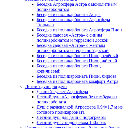
Беседка Агросфера Астра с монолитным
поликарбонатом
Беседка из поликарбоната Астра
Беседка из поликарбоната Агросфера
Тюльпан
Беседка из поликарбоната Агросфера Пион
Беседка садовая «Астра» с синим
поликарбонатом и террасной доской
Беседка садовая «Астра» с жёлтым
поликарбонатом и террасной доской
Беседка из поликарбоната Пион, зелёный
Беседка из поликарбоната Пион, жёлтый
Беседка из поликарбоната Пион,
коричневый
Беседка из поликарбоната Пион, бирюза
Беседка из поликарбоната комфорт Астра
Летний душ для дачи
Дачный туалет Агросфера
Летний душ «Агросфера» без тамбура из
поликарбоната
Душ с раздевалкой Агросфера 0,94×1,7 м из
сотового поликарбоната
Летний душ для дачи с подогревом
Летний душ с подогревом 150л бак
Готовые автонавесы под сотовый поликарбонат