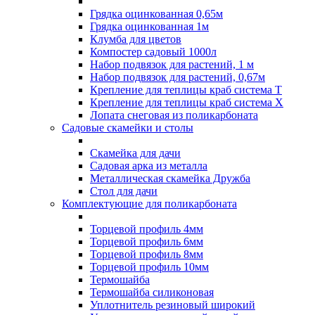
Грядка оцинкованная 0,65м
Грядка оцинкованная 1м
Клумба для цветов
Компостер садовый 1000л
Набор подвязок для растений, 1 м
Набор подвязок для растений, 0,67м
Крепление для теплицы краб система Т
Крепление для теплицы краб система Х
Лопата снеговая из поликарбоната
Садовые скамейки и столы
Скамейка для дачи
Садовая арка из металла
Металлическая скамейка Дружба
Стол для дачи
Комплектующие для поликарбоната
Торцевой профиль 4мм
Торцевой профиль 6мм
Торцевой профиль 8мм
Торцевой профиль 10мм
Термошайба
Термошайба силиконовая
Уплотнитель резиновый широкий