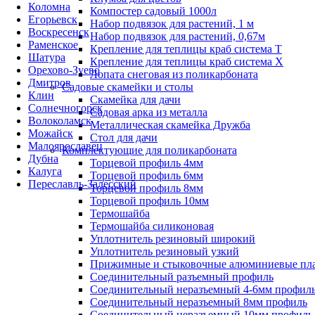
Коломна
Компостер садовый 1000л
Егорьевск
Набор подвязок для растений, 1 м
Воскресенск
Набор подвязок для растений, 0,67м
Раменское
Крепление для теплицы краб система Т
Шатура
Крепление для теплицы краб система Х
Орехово-Зуево
Лопата снеговая из поликарбоната
Дмитров
Садовые скамейки и столы
Клин
Скамейка для дачи
Солнечногорск
Садовая арка из металла
Волоколамск
Металлическая скамейка Дружба
Можайск
Стол для дачи
Малоярославец
Комплектующие для поликарбоната
Дубна
Торцевой профиль 4мм
Калуга
Торцевой профиль 6мм
Переславль-Залесский
Торцевой профиль 8мм
Торцевой профиль 10мм
Термошайба
Термошайба силиконовая
Уплотнитель резиновый широкий
Уплотнитель резиновый узкий
Прижимные и стыковочные алюминиевые пл
Соединительный разъемный профиль
Соединительный неразъемный 4-6мм профил
Соединительный неразъемный 8мм профиль
Соединительный неразъемный 10мм профиль