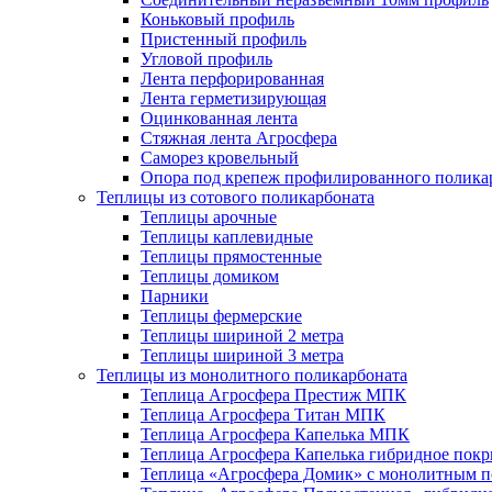
Коньковый профиль
Пристенный профиль
Угловой профиль
Лента перфорированная
Лента герметизирующая
Оцинкованная лента
Стяжная лента Агросфера
Саморез кровельный
Опора под крепеж профилированного полика
Теплицы из сотового поликарбоната
Теплицы арочные
Теплицы каплевидные
Теплицы прямостенные
Теплицы домиком
Парники
Теплицы фермерские
Теплицы шириной 2 метра
Теплицы шириной 3 метра
Теплицы из монолитного поликарбоната
Теплица Агросфера Престиж МПК
Теплица Агросфера Титан МПК
Теплица Агросфера Капелька МПК
Теплица Агросфера Капелька гибридное пок
Теплица «Агросфера Домик» с монолитным по