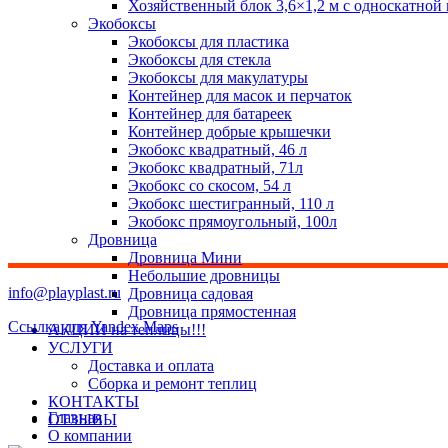
Хозяйственный блок 3,6×1,2 м с односкатной
Экобоксы
Экобоксы для пластика
Экобоксы для стекла
Экобоксы для макулатуры
Контейнер для масок и перчаток
Контейнер для батареек
Контейнер добрые крышечки
Экобокс квадратный, 46 л
Экобокс квадратный, 71л
Экобокс со скосом, 54 л
Экобокс шестигранный, 110 л
Экобокс прямоугольный, 100л
Дровница
Дровница Мини
Небольшие дровницы
info@playplast.ru
Дровница садовая
Дровница прямостенная
Ссылка для Yandex Maps
АКЦИИ на теплицы!!!
УСЛУГИ
Доставка и оплата
Сборка и ремонт теплиц
КОНТАКТЫ
Главная
ОТЗЫВЫ
О компании