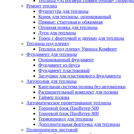
Теплица «Агросфера Прямостенная» гибридн
Ремонт теплиц
Фурнитура для теплицы
Конек для теплицы, оцинкованный
Прямые: стартовая и обжимная
Опорная ножка для теплицы
Дуги для теплицы
Торец с форточкой и дверью для теплицы
Теплицы под пленку
Теплица под пленку Умница Комфорт
Фундамент для теплицы
Оцинкованный фундамент
Фундамент из бруса
Фундамент пластиковый
Заглушки для пластикового фундамента
Автополив для теплицы
Капельная система полива без автоматики
Расширительный комплект для полива
Таймер полива
Автоматическое проветривание теплицы
Торцевой блок ПроВетер 500
Торцевой блок ПроВетер 800
Термопривод для теплицы
Дополнительная форточка для теплицы
Полипропилен листовой