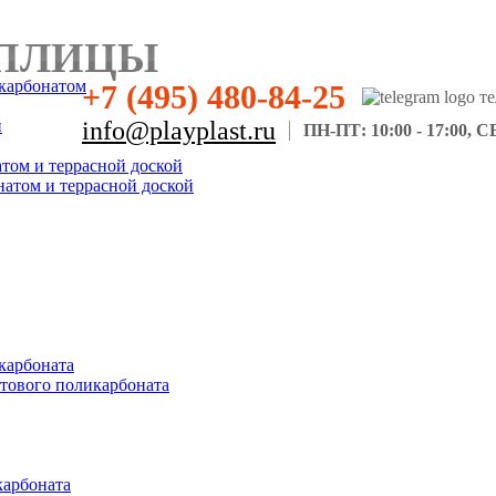
ПЛИЦЫ
карбонатом
+7 (495) 480-84-25
н
info@playplast.ru
ПН-ПТ: 10:00 - 17:00, СБ
атом и террасной доской
натом и террасной доской
карбоната
отового поликарбоната
карбоната