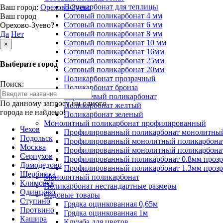
Поликарбонат для теплицы
Ваш город:
Орехово-Зуево
Сотовый поликарбонат 4 мм
Ваш город
Сотовый поликарбонат 6 мм
Орехово-Зуево?
Сотовый поликарбонат 8 мм
Да
Нет
Сотовый поликарбонат 10 мм
×
Сотовый поликарбонат 16мм
Сотовый поликарбонат 25мм
Выберите город
Сотовый поликарбонат 20мм
Поликарбонат прозрачный
Поиск:
Поликарбонат бронза
Коричневый поликарбонат
По данному запросу ни одного
Поликарбонат желтый
города не найдено!
Поликарбонат зеленый
Монолитный поликарбонат профилированный
Чехов
Профилированный поликарбонат монолитный
Подольск
Профилированный монолитный поликарбонат
Москва
Профилированный монолитный поликарбонат
Серпухов
Профилированный поликарбонат 0.8мм проз
Домодедово
Профилированный поликарбонат 1.3мм проз
Щербинка
Монолитный поликарбонат
Климовск
Поликарбонат нестандартные размеры
Одинцово
Садовые товары
Ступино
Грядка оцинкованная 0,65м
Протвино
Грядка оцинкованная 1м
Кашира
Клумба для цветов