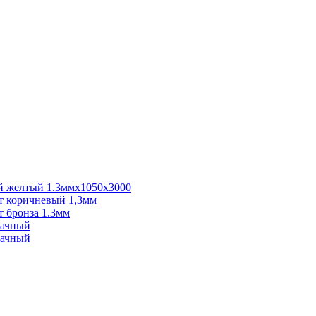
 желтый 1.3ммх1050х3000
 коричневый 1,3мм
 бронза 1.3мм
рачный
рачный