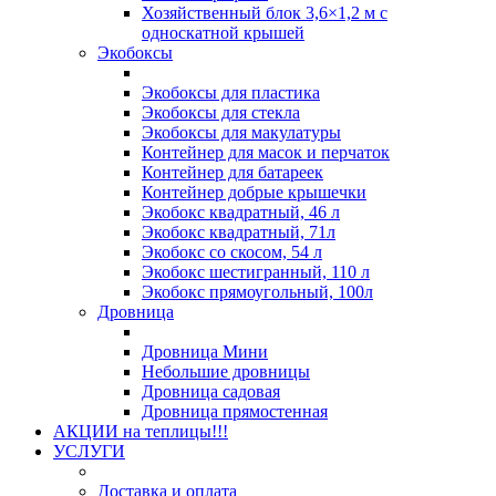
Хозяйственный блок 3,6×1,2 м с
односкатной крышей
Экобоксы
Экобоксы для пластика
Экобоксы для стекла
Экобоксы для макулатуры
Контейнер для масок и перчаток
Контейнер для батареек
Контейнер добрые крышечки
Экобокс квадратный, 46 л
Экобокс квадратный, 71л
Экобокс со скосом, 54 л
Экобокс шестигранный, 110 л
Экобокс прямоугольный, 100л
Дровница
Дровница Мини
Небольшие дровницы
Дровница садовая
Дровница прямостенная
АКЦИИ на теплицы!!!
УСЛУГИ
Доставка и оплата