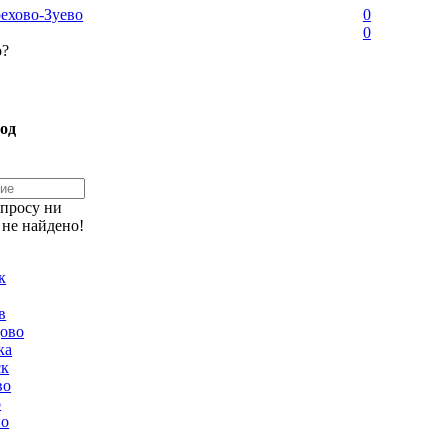
ехово-Зуево
0
0
о?
од
апросу ни
 не найдено!
к
в
ово
ка
ск
во
о
но