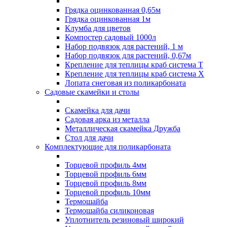
Грядка оцинкованная 0,65м
Грядка оцинкованная 1м
Клумба для цветов
Компостер садовый 1000л
Набор подвязок для растений, 1 м
Набор подвязок для растений, 0,67м
Крепление для теплицы краб система Т
Крепление для теплицы краб система Х
Лопата снеговая из поликарбоната
Садовые скамейки и столы
Скамейка для дачи
Садовая арка из металла
Металлическая скамейка Дружба
Стол для дачи
Комплектующие для поликарбоната
Торцевой профиль 4мм
Торцевой профиль 6мм
Торцевой профиль 8мм
Торцевой профиль 10мм
Термошайба
Термошайба силиконовая
Уплотнитель резиновый широкий