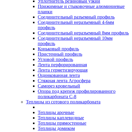
Уплотнитель резиновый узкий
Прижимные и стыковочные алюминиевые
планки
Соединительный разъемный профиль
Соединительный неразъемный 4-6мм
профиль
Соединительный неразъемный 8мм профиль
Соединительный неразъемный 10мм
профиль
Коньковый профиль
Пристенный профиль
Угловой профиль
Лента перфорированная
Лента герметизирующая
Оцинкованная лента
Стяжная лента Агросфера
Саморез кровельный
Опора под крепеж профилированного
поликарбоната С-8
Теплицы из сотового поликарбоната
Теплицы арочные
Теплицы каплевидные
Теплицы прямостенные
Теплицы домиком