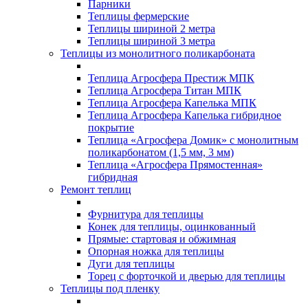
Парники
Теплицы фермерские
Теплицы шириной 2 метра
Теплицы шириной 3 метра
Теплицы из монолитного поликарбоната
Теплица Агросфера Престиж МПК
Теплица Агросфера Титан МПК
Теплица Агросфера Капелька МПК
Теплица Агросфера Капелька гибридное
покрытие
Теплица «Агросфера Домик» с монолитным
поликарбонатом (1,5 мм, 3 мм)
Теплица «Агросфера Прямостенная»
гибридная
Ремонт теплиц
Фурнитура для теплицы
Конек для теплицы, оцинкованный
Прямые: стартовая и обжимная
Опорная ножка для теплицы
Дуги для теплицы
Торец с форточкой и дверью для теплицы
Теплицы под пленку