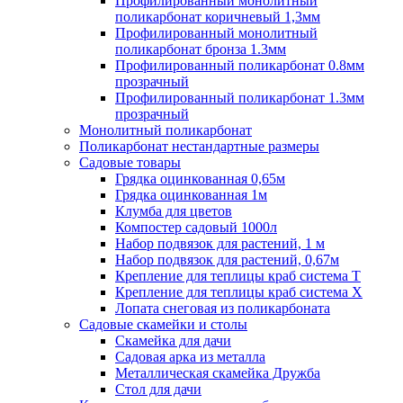
Профилированный монолитный
поликарбонат коричневый 1,3мм
Профилированный монолитный
поликарбонат бронза 1.3мм
Профилированный поликарбонат 0.8мм
прозрачный
Профилированный поликарбонат 1.3мм
прозрачный
Монолитный поликарбонат
Поликарбонат нестандартные размеры
Садовые товары
Грядка оцинкованная 0,65м
Грядка оцинкованная 1м
Клумба для цветов
Компостер садовый 1000л
Набор подвязок для растений, 1 м
Набор подвязок для растений, 0,67м
Крепление для теплицы краб система Т
Крепление для теплицы краб система Х
Лопата снеговая из поликарбоната
Садовые скамейки и столы
Скамейка для дачи
Садовая арка из металла
Металлическая скамейка Дружба
Стол для дачи