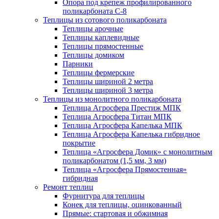
Опора под крепеж профилированного
поликарбоната С-8
Теплицы из сотового поликарбоната
Теплицы арочные
Теплицы каплевидные
Теплицы прямостенные
Теплицы домиком
Парники
Теплицы фермерские
Теплицы шириной 2 метра
Теплицы шириной 3 метра
Теплицы из монолитного поликарбоната
Теплица Агросфера Престиж МПК
Теплица Агросфера Титан МПК
Теплица Агросфера Капелька МПК
Теплица Агросфера Капелька гибридное
покрытие
Теплица «Агросфера Домик» с монолитным
поликарбонатом (1,5 мм, 3 мм)
Теплица «Агросфера Прямостенная»
гибридная
Ремонт теплиц
Фурнитура для теплицы
Конек для теплицы, оцинкованный
Прямые: стартовая и обжимная