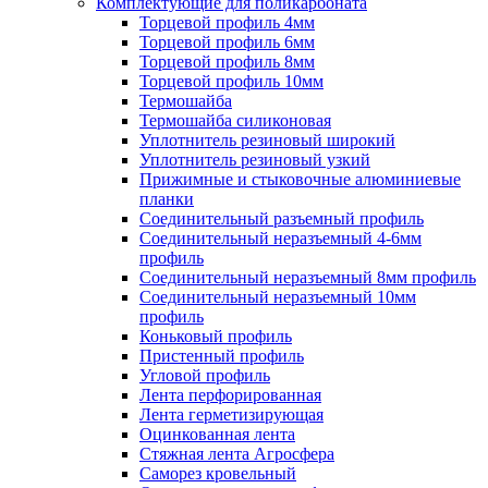
Комплектующие для поликарбоната
Торцевой профиль 4мм
Торцевой профиль 6мм
Торцевой профиль 8мм
Торцевой профиль 10мм
Термошайба
Термошайба силиконовая
Уплотнитель резиновый широкий
Уплотнитель резиновый узкий
Прижимные и стыковочные алюминиевые
планки
Соединительный разъемный профиль
Соединительный неразъемный 4-6мм
профиль
Соединительный неразъемный 8мм профиль
Соединительный неразъемный 10мм
профиль
Коньковый профиль
Пристенный профиль
Угловой профиль
Лента перфорированная
Лента герметизирующая
Оцинкованная лента
Стяжная лента Агросфера
Саморез кровельный