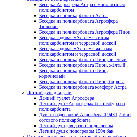
Беседка Агросфера Астра с монолитным
поликарбонатом
Беседка из поликарбоната Астра
Беседка из поликарбоната Агросфера
Тюльпан
Беседка из поликарбоната Агросфера Пион
Беседка садовая «Астра» с синим
поликарбонатом и террасной доской
Беседка садовая «Астра» с жёлтым
поликарбонатом и террасной доской
Беседка из поликарбоната Пион, зелёный
Беседка из поликарбоната Пион, жёлтый
Беседка из поликарбоната Пион,
коричневый
Беседка из поликарбоната Пион, бирюза
Беседка из поликарбоната комфорт Астра
Летний душ для дачи
Дачный туалет Агросфера
Летний душ «Агросфера» без тамбура из
поликарбоната
Душ с раздевалкой Агросфера 0,94×1,7 м из
сотового поликарбоната
Летний душ для дачи с подогревом
Летний душ с подогревом 150л бак
Готовые автонавесы под сотовый поликарбонат