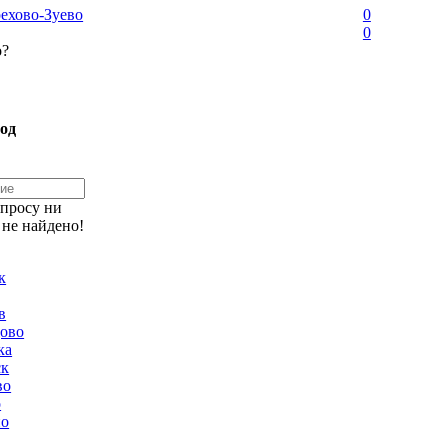
ехово-Зуево
0
0
о?
од
апросу ни
 не найдено!
к
в
ово
ка
ск
во
о
но