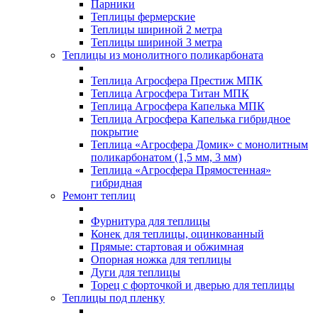
Парники
Теплицы фермерские
Теплицы шириной 2 метра
Теплицы шириной 3 метра
Теплицы из монолитного поликарбоната
Теплица Агросфера Престиж МПК
Теплица Агросфера Титан МПК
Теплица Агросфера Капелька МПК
Теплица Агросфера Капелька гибридное
покрытие
Теплица «Агросфера Домик» с монолитным
поликарбонатом (1,5 мм, 3 мм)
Теплица «Агросфера Прямостенная»
гибридная
Ремонт теплиц
Фурнитура для теплицы
Конек для теплицы, оцинкованный
Прямые: стартовая и обжимная
Опорная ножка для теплицы
Дуги для теплицы
Торец с форточкой и дверью для теплицы
Теплицы под пленку