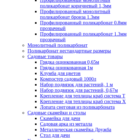
Профилированный монолитный
поликарбонат коричневый 1,3мм
Профилированный монолитный
поликарбонат бронза 1.3мм
Профилированный поликарбонат 0.8мм
прозрачный
Профилированный поликарбонат 1.3мм
прозрачный
Монолитный поликарбонат
Поликарбонат нестандартные размеры
Садовые товары
Грядка оцинкованная 0,65м
Грядка оцинкованная 1м
Клумба для цветов
Компостер садовый 1000л
Набор подвязок для растений, 1 м
Набор подвязок для растений, 0,67м
Крепление для теплицы краб система Т
Крепление для теплицы краб система Х
Лопата снеговая из поликарбоната
Садовые скамейки и столы
Скамейка для дачи
Садовая арка из металла
Металлическая скамейка Дружба
Стол для дачи