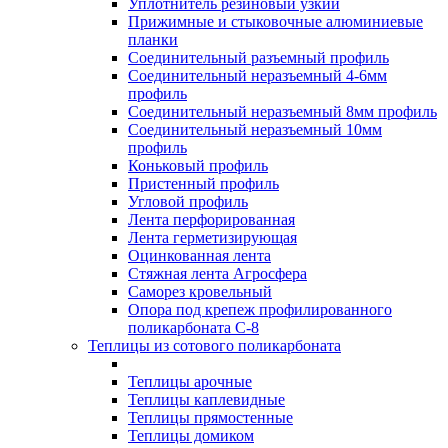
Уплотнитель резиновый узкий
Прижимные и стыковочные алюминиевые
планки
Соединительный разъемный профиль
Соединительный неразъемный 4-6мм
профиль
Соединительный неразъемный 8мм профиль
Соединительный неразъемный 10мм
профиль
Коньковый профиль
Пристенный профиль
Угловой профиль
Лента перфорированная
Лента герметизирующая
Оцинкованная лента
Стяжная лента Агросфера
Саморез кровельный
Опора под крепеж профилированного
поликарбоната С-8
Теплицы из сотового поликарбоната
Теплицы арочные
Теплицы каплевидные
Теплицы прямостенные
Теплицы домиком