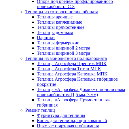
Опора под крепеж профилированного
поликарбоната С-8
Теплицы из сотового поликарбоната
Теплицы арочные
Теплицы каплевидные
Теплицы прямостенные
Теплицы домиком
Парники
Теплицы фермерские
Теплицы шириной 2 метра
Теплицы шириной 3 метра
Теплицы из монолитного поликарбоната
Теплица Агросфера Престиж МПК
Теплица Агросфера Титан МПК
Теплица Агросфера Капелька МПК
Теплица Агросфера Капелька гибридное
покрытие
Теплица «Агросфера Домик» с монолитным
поликарбонатом (1,5 мм, 3 мм)
Теплица «Агросфера Прямостенная»
гибридная
Ремонт теплиц
Фурнитура для теплицы
Конек для теплицы, оцинкованный
Прямые: стартовая и обжимная