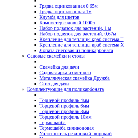
Грядка оцинкованная 0,65м
Грядка оцинкованная 1м
Клумба для цветов
Компостер садовый 1000л
Набор подвязок для растений, 1 м
Набор подвязок для растений, 0,67м
Крепление для теплицы краб система Т
Крепление для теплицы краб система Х
Лопата снеговая из поликарбоната
Садовые скамейки и столы
Скамейка для дачи
Садовая арка из металла
Металлическая скамейка Дружба
Стол для дачи
Комплектующие для поликарбоната
Торцевой профиль 4мм
Торцевой профиль 6мм
Торцевой профиль 8мм
Торцевой профиль 10мм
Термошайба
Термошайба силиконовая
Уплотнитель резиновый широкий