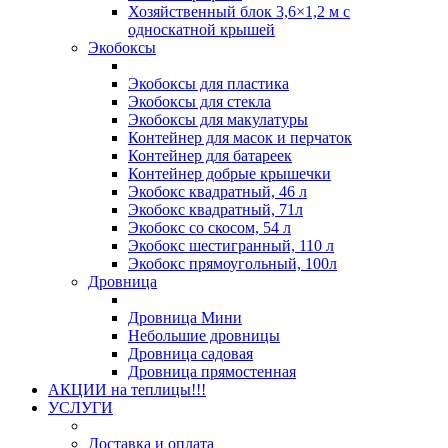
Хозяйственный блок 3,6×1,2 м с
односкатной крышей
Экобоксы
Экобоксы для пластика
Экобоксы для стекла
Экобоксы для макулатуры
Контейнер для масок и перчаток
Контейнер для батареек
Контейнер добрые крышечки
Экобокс квадратный, 46 л
Экобокс квадратный, 71л
Экобокс со скосом, 54 л
Экобокс шестигранный, 110 л
Экобокс прямоугольный, 100л
Дровница
Дровница Мини
Небольшие дровницы
Дровница садовая
Дровница прямостенная
АКЦИИ на теплицы!!!
УСЛУГИ
Доставка и оплата