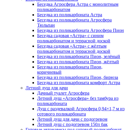
Беседка Агросфера Астра с монолитным
поликарбонатом
Беседка из поликарбоната Астра
Беседка из поликарбоната Агросфера
Тюльпан
Беседка из поликарбоната Агросфера Пион
Беседка садовая «Астра» с синим
поликарбонатом и террасной доской
Беседка садовая «Астра» с жёлтым
поликарбонатом и террасной доской
Беседка из поликарбоната Пион, зелёный
Беседка из поликарбоната Пион, жёлтый
Беседка из поликарбоната Пион,
коричневый
Беседка из поликарбоната Пион, бирюза
Беседка из поликарбоната комфорт Астра
Летний душ для дачи
Дачный туалет Агросфера
Летний душ «Агросфера» без тамбура из
поликарбоната
Душ с раздевалкой Агросфера 0,94×1,7 м из
сотового поликарбоната
Летний душ для дачи с подогревом
Летний душ с подогревом 150л бак
Готовые автонавесы под сотовый поликарбонат