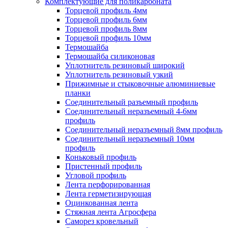
Комплектующие для поликарбоната
Торцевой профиль 4мм
Торцевой профиль 6мм
Торцевой профиль 8мм
Торцевой профиль 10мм
Термошайба
Термошайба силиконовая
Уплотнитель резиновый широкий
Уплотнитель резиновый узкий
Прижимные и стыковочные алюминиевые
планки
Соединительный разъемный профиль
Соединительный неразъемный 4-6мм
профиль
Соединительный неразъемный 8мм профиль
Соединительный неразъемный 10мм
профиль
Коньковый профиль
Пристенный профиль
Угловой профиль
Лента перфорированная
Лента герметизирующая
Оцинкованная лента
Стяжная лента Агросфера
Саморез кровельный