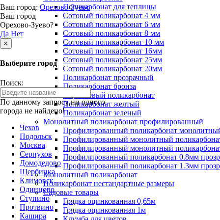
Поликарбонат для теплицы
Ваш город:
Орехово-Зуево
Сотовый поликарбонат 4 мм
Ваш город
Сотовый поликарбонат 6 мм
Орехово-Зуево?
Сотовый поликарбонат 8 мм
Да
Нет
Сотовый поликарбонат 10 мм
×
Сотовый поликарбонат 16мм
Сотовый поликарбонат 25мм
Выберите город
Сотовый поликарбонат 20мм
Поликарбонат прозрачный
Поиск:
Поликарбонат бронза
Коричневый поликарбонат
По данному запросу ни одного
Поликарбонат желтый
города не найдено!
Поликарбонат зеленый
Монолитный поликарбонат профилированный
Чехов
Профилированный поликарбонат монолитный
Подольск
Профилированный монолитный поликарбонат
Москва
Профилированный монолитный поликарбонат
Серпухов
Профилированный поликарбонат 0.8мм проз
Домодедово
Профилированный поликарбонат 1.3мм проз
Щербинка
Монолитный поликарбонат
Климовск
Поликарбонат нестандартные размеры
Одинцово
Садовые товары
Ступино
Грядка оцинкованная 0,65м
Протвино
Грядка оцинкованная 1м
Кашира
Клумба для цветов