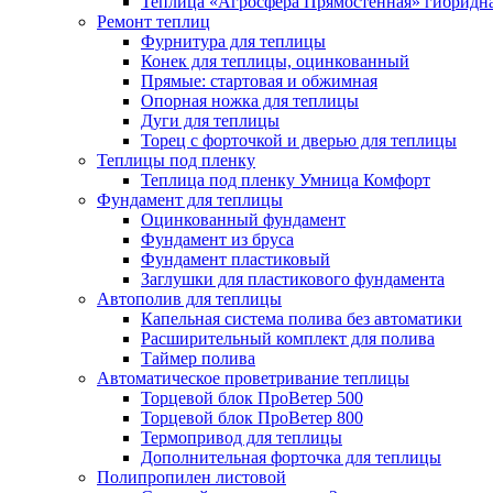
Теплица «Агросфера Прямостенная» гибридн
Ремонт теплиц
Фурнитура для теплицы
Конек для теплицы, оцинкованный
Прямые: стартовая и обжимная
Опорная ножка для теплицы
Дуги для теплицы
Торец с форточкой и дверью для теплицы
Теплицы под пленку
Теплица под пленку Умница Комфорт
Фундамент для теплицы
Оцинкованный фундамент
Фундамент из бруса
Фундамент пластиковый
Заглушки для пластикового фундамента
Автополив для теплицы
Капельная система полива без автоматики
Расширительный комплект для полива
Таймер полива
Автоматическое проветривание теплицы
Торцевой блок ПроВетер 500
Торцевой блок ПроВетер 800
Термопривод для теплицы
Дополнительная форточка для теплицы
Полипропилен листовой