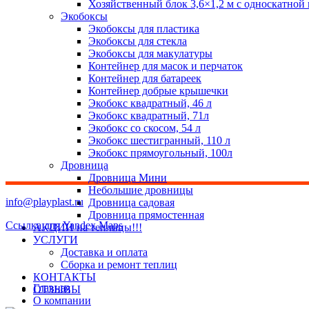
Хозяйственный блок 3,6×1,2 м с односкатной
Экобоксы
Экобоксы для пластика
Экобоксы для стекла
Экобоксы для макулатуры
Контейнер для масок и перчаток
Контейнер для батареек
Контейнер добрые крышечки
Экобокс квадратный, 46 л
Экобокс квадратный, 71л
Экобокс со скосом, 54 л
Экобокс шестигранный, 110 л
Экобокс прямоугольный, 100л
Дровница
Дровница Мини
Небольшие дровницы
info@playplast.ru
Дровница садовая
Дровница прямостенная
Ссылка для Yandex Maps
АКЦИИ на теплицы!!!
УСЛУГИ
Доставка и оплата
Сборка и ремонт теплиц
КОНТАКТЫ
Главная
ОТЗЫВЫ
О компании