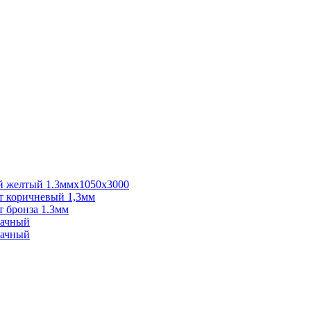
 желтый 1.3ммх1050х3000
 коричневый 1,3мм
 бронза 1.3мм
рачный
рачный