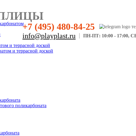
ПЛИЦЫ
карбонатом
+7 (495) 480-84-25
н
info@playplast.ru
ПН-ПТ: 10:00 - 17:00, СБ
атом и террасной доской
натом и террасной доской
карбоната
отового поликарбоната
карбоната