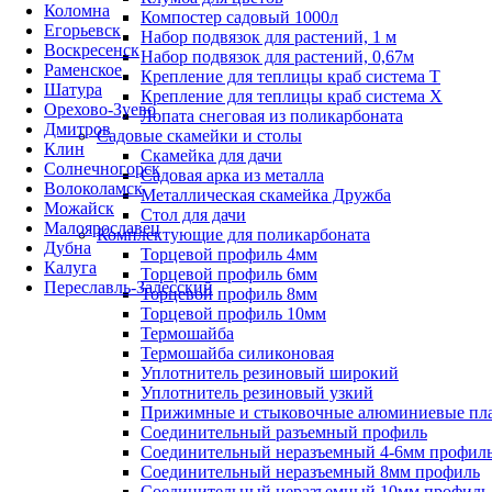
Коломна
Компостер садовый 1000л
Егорьевск
Набор подвязок для растений, 1 м
Воскресенск
Набор подвязок для растений, 0,67м
Раменское
Крепление для теплицы краб система Т
Шатура
Крепление для теплицы краб система Х
Орехово-Зуево
Лопата снеговая из поликарбоната
Дмитров
Садовые скамейки и столы
Клин
Скамейка для дачи
Солнечногорск
Садовая арка из металла
Волоколамск
Металлическая скамейка Дружба
Можайск
Стол для дачи
Малоярославец
Комплектующие для поликарбоната
Дубна
Торцевой профиль 4мм
Калуга
Торцевой профиль 6мм
Переславль-Залесский
Торцевой профиль 8мм
Торцевой профиль 10мм
Термошайба
Термошайба силиконовая
Уплотнитель резиновый широкий
Уплотнитель резиновый узкий
Прижимные и стыковочные алюминиевые пл
Соединительный разъемный профиль
Соединительный неразъемный 4-6мм профил
Соединительный неразъемный 8мм профиль
Соединительный неразъемный 10мм профиль