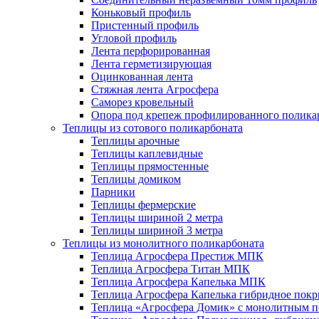
Коньковый профиль
Пристенный профиль
Угловой профиль
Лента перфорированная
Лента герметизирующая
Оцинкованная лента
Стяжная лента Агросфера
Саморез кровельный
Опора под крепеж профилированного полика
Теплицы из сотового поликарбоната
Теплицы арочные
Теплицы каплевидные
Теплицы прямостенные
Теплицы домиком
Парники
Теплицы фермерские
Теплицы шириной 2 метра
Теплицы шириной 3 метра
Теплицы из монолитного поликарбоната
Теплица Агросфера Престиж МПК
Теплица Агросфера Титан МПК
Теплица Агросфера Капелька МПК
Теплица Агросфера Капелька гибридное пок
Теплица «Агросфера Домик» с монолитным по