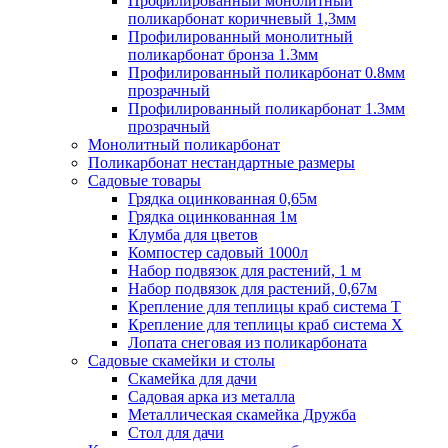
Профилированный монолитный
поликарбонат коричневый 1,3мм
Профилированный монолитный
поликарбонат бронза 1.3мм
Профилированный поликарбонат 0.8мм
прозрачный
Профилированный поликарбонат 1.3мм
прозрачный
Монолитный поликарбонат
Поликарбонат нестандартные размеры
Садовые товары
Грядка оцинкованная 0,65м
Грядка оцинкованная 1м
Клумба для цветов
Компостер садовый 1000л
Набор подвязок для растений, 1 м
Набор подвязок для растений, 0,67м
Крепление для теплицы краб система Т
Крепление для теплицы краб система Х
Лопата снеговая из поликарбоната
Садовые скамейки и столы
Скамейка для дачи
Садовая арка из металла
Металлическая скамейка Дружба
Стол для дачи