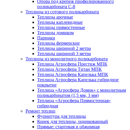
Опора под крепеж профилированного
поликарбоната С-8
Теплицы из сотового поликарбоната
Теплицы арочные
Теплицы каплевидные
Теплицы прямостенные
Теплицы домиком
Парники
Теплицы фермерские
Теплицы шириной 2 метра
Теплицы шириной 3 метра
Теплицы из монолитного поликарбоната
Теплица Агросфера Престиж МПК
Теплица Агросфера Титан МПК
Теплица Агросфера Капелька МПК
Теплица Агросфера Капелька гибридное
покрытие
Теплица «Агросфера Домик» с монолитным
поликарбонатом (1,5 мм, 3 мм)
Теплица «Агросфера Прямостенная»
гибридная
Ремонт теплиц
Фурнитура для теплицы
Конек для теплицы, оцинкованный
Прямые: стартовая и обжимная