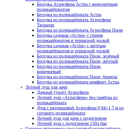
Беседка Агросфера Астра с монолитным
поликарбонатом
Беседка из поликарбоната Астра
Беседка из поликарбоната Агросфера
Тюльпан
Беседка из поликарбоната Агросфера Пион
Беседка садовая «Астра» с синим
поликарбонатом и террасной доской
Беседка садовая «Астра» с жёлтым
поликарбонатом и террасной доской
Беседка из поликарбоната Пион, зелёный
Беседка из поликарбоната Пион, жёлтый
Беседка из поликарбоната Пион,
коричневый
Беседка из поликарбоната Пион, бирюза
Беседка из поликарбоната комфорт Астра
Летний душ для дачи
Дачный туалет Агросфера
Летний душ «Агросфера» без тамбура из
поликарбоната
Душ с раздевалкой Агросфера 0,94×1,7 м из
сотового поликарбоната
Летний душ для дачи с подогревом
Летний душ с подогревом 150л бак
Готовые автонавесы под сотовый поликарбонат