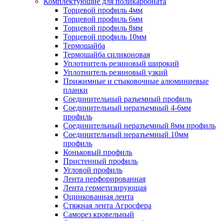
Комплектующие для поликарбоната
Торцевой профиль 4мм
Торцевой профиль 6мм
Торцевой профиль 8мм
Торцевой профиль 10мм
Термошайба
Термошайба силиконовая
Уплотнитель резиновый широкий
Уплотнитель резиновый узкий
Прижимные и стыковочные алюминиевые
планки
Соединительный разъемный профиль
Соединительный неразъемный 4-6мм
профиль
Соединительный неразъемный 8мм профиль
Соединительный неразъемный 10мм
профиль
Коньковый профиль
Пристенный профиль
Угловой профиль
Лента перфорированная
Лента герметизирующая
Оцинкованная лента
Стяжная лента Агросфера
Саморез кровельный