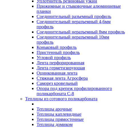
Уплотнитель резиновый узкий
Прижимные и стыковочные алюминиевые
планки
Соединительный разъемный профиль
Соединительный неразъемный 4-6мм
профиль
Соединительный неразъемный 8мм профиль
Соединительный неразъемный 10мм
профиль
Коньковый профиль
Пристенный профиль
Угловой профиль
Лента перфорированная
Лента герметизирующая
Оцинкованная лента
Стяжная лента Агросфера
Саморез кровельный
Опора под крепеж профилированного
поликарбоната С-8
Теплицы из сотового поликарбоната
Теплицы арочные
Теплицы каплевидные
Теплицы прямостенные
Теплицы домиком