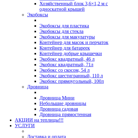
Хозяйственный блок 3,6×1,2 м с
односкатной крышей
Экобоксы
Экобоксы для пластика
Экобоксы для стекла
Экобоксы для макулатуры
Контейнер для масок и перчаток
Контейнер для батареек
Контейнер добрые крышечки
Экобокс квадратный, 46 л
Экобокс квадратный, 71л
Экобокс со скосом, 54 л
Экобокс шестигранный, 110 л
Экобокс прямоугольный, 100л
Дровница
Дровница Мини
Небольшие дровницы
Дровница садовая
Дровница прямостенная
АКЦИИ на теплицы!!!
УСЛУГИ
Доставка и оплата