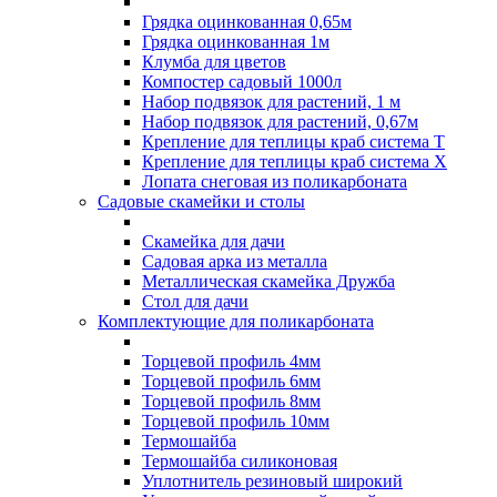
Грядка оцинкованная 0,65м
Грядка оцинкованная 1м
Клумба для цветов
Компостер садовый 1000л
Набор подвязок для растений, 1 м
Набор подвязок для растений, 0,67м
Крепление для теплицы краб система Т
Крепление для теплицы краб система Х
Лопата снеговая из поликарбоната
Садовые скамейки и столы
Скамейка для дачи
Садовая арка из металла
Металлическая скамейка Дружба
Стол для дачи
Комплектующие для поликарбоната
Торцевой профиль 4мм
Торцевой профиль 6мм
Торцевой профиль 8мм
Торцевой профиль 10мм
Термошайба
Термошайба силиконовая
Уплотнитель резиновый широкий