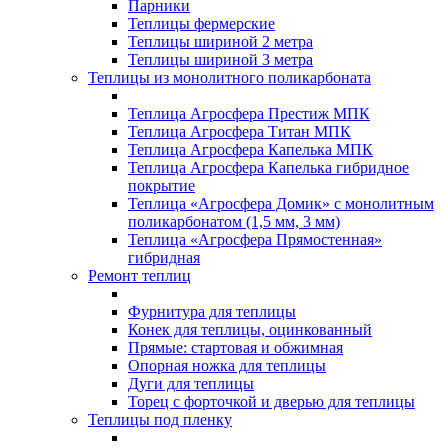
Парники
Теплицы фермерские
Теплицы шириной 2 метра
Теплицы шириной 3 метра
Теплицы из монолитного поликарбоната
Теплица Агросфера Престиж МПК
Теплица Агросфера Титан МПК
Теплица Агросфера Капелька МПК
Теплица Агросфера Капелька гибридное
покрытие
Теплица «Агросфера Домик» с монолитным
поликарбонатом (1,5 мм, 3 мм)
Теплица «Агросфера Прямостенная»
гибридная
Ремонт теплиц
Фурнитура для теплицы
Конек для теплицы, оцинкованный
Прямые: стартовая и обжимная
Опорная ножка для теплицы
Дуги для теплицы
Торец с форточкой и дверью для теплицы
Теплицы под пленку