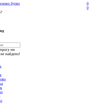
ехово-Зуево
0
0
о?
од
апросу ни
 не найдено!
к
в
ово
ка
ск
во
о
но