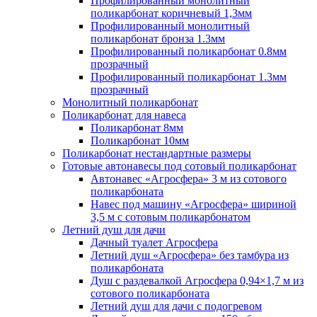
Профилированный монолитный
поликарбонат коричневый 1,3мм
Профилированный монолитный
поликарбонат бронза 1.3мм
Профилированный поликарбонат 0.8мм
прозрачный
Профилированный поликарбонат 1.3мм
прозрачный
Монолитный поликарбонат
Поликарбонат для навеса
Поликарбонат 8мм
Поликарбонат 10мм
Поликарбонат нестандартные размеры
Готовые автонавесы под сотовый поликарбонат
Автонавес «Агросфера» 3 м из сотового
поликарбоната
Навес под машину «Агросфера» шириной
3,5 м с сотовым поликарбонатом
Летний душ для дачи
Дачный туалет Агросфера
Летний душ «Агросфера» без тамбура из
поликарбоната
Душ с раздевалкой Агросфера 0,94×1,7 м из
сотового поликарбоната
Летний душ для дачи с подогревом