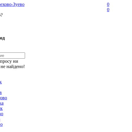
ехово-Зуево
0
0
о?
од
апросу ни
 не найдено!
к
в
ово
ка
ск
во
о
но