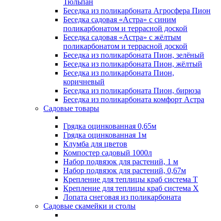
Тюльпан
Беседка из поликарбоната Агросфера Пион
Беседка садовая «Астра» с синим
поликарбонатом и террасной доской
Беседка садовая «Астра» с жёлтым
поликарбонатом и террасной доской
Беседка из поликарбоната Пион, зелёный
Беседка из поликарбоната Пион, жёлтый
Беседка из поликарбоната Пион,
коричневый
Беседка из поликарбоната Пион, бирюза
Беседка из поликарбоната комфорт Астра
Садовые товары
Грядка оцинкованная 0,65м
Грядка оцинкованная 1м
Клумба для цветов
Компостер садовый 1000л
Набор подвязок для растений, 1 м
Набор подвязок для растений, 0,67м
Крепление для теплицы краб система Т
Крепление для теплицы краб система Х
Лопата снеговая из поликарбоната
Садовые скамейки и столы