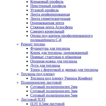
Коньковый профиль
Пристенный профиль
Угловой профиль
Лента перфорированная
Лента герметизирующая
Оцинкованная лента
Стяжная лента Агросфера
Саморез кровельный
Опора под крепеж профилированного
поликарбоната С-8
Ремонт теплиц
Фурнитура для теплицы
Конек для теплицы, оцинкованный
Прямые: стартовая и обжимная
Опорная ножка для теплицы
Дуги для теплицы
Торец с форточкой и дверью для теплицы
Теплицы под пленку
Теплица под пленку Умница Комфорт
Полипропилен листовой
Сотовый полипропилен 2мм
Сотовый полипропилен 3мм
Сотовый полипропилен 5мм
Листовой ПЭТ
ПЭТ 0.5мм листовой