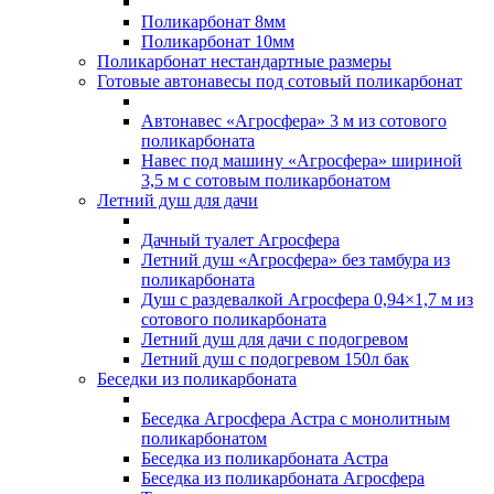
Поликарбонат 8мм
Поликарбонат 10мм
Поликарбонат нестандартные размеры
Готовые автонавесы под сотовый поликарбонат
Автонавес «Агросфера» 3 м из сотового
поликарбоната
Навес под машину «Агросфера» шириной
3,5 м с сотовым поликарбонатом
Летний душ для дачи
Дачный туалет Агросфера
Летний душ «Агросфера» без тамбура из
поликарбоната
Душ с раздевалкой Агросфера 0,94×1,7 м из
сотового поликарбоната
Летний душ для дачи с подогревом
Летний душ с подогревом 150л бак
Беседки из поликарбоната
Беседка Агросфера Астра с монолитным
поликарбонатом
Беседка из поликарбоната Астра
Беседка из поликарбоната Агросфера