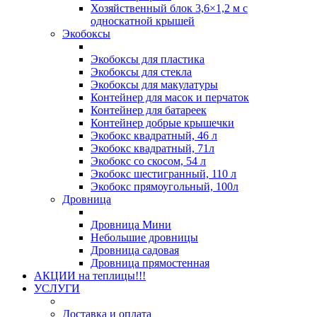
Хозяйственный блок 3,6×1,2 м с
односкатной крышей
Экобоксы
Экобоксы для пластика
Экобоксы для стекла
Экобоксы для макулатуры
Контейнер для масок и перчаток
Контейнер для батареек
Контейнер добрые крышечки
Экобокс квадратный, 46 л
Экобокс квадратный, 71л
Экобокс со скосом, 54 л
Экобокс шестигранный, 110 л
Экобокс прямоугольный, 100л
Дровница
Дровница Мини
Небольшие дровницы
Дровница садовая
Дровница прямостенная
АКЦИИ на теплицы!!!
УСЛУГИ
Доставка и оплата