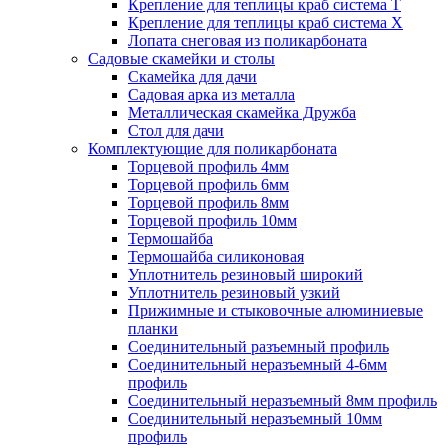
Крепление для теплицы краб система Т
Крепление для теплицы краб система Х
Лопата снеговая из поликарбоната
Садовые скамейки и столы
Скамейка для дачи
Садовая арка из металла
Металлическая скамейка Дружба
Стол для дачи
Комплектующие для поликарбоната
Торцевой профиль 4мм
Торцевой профиль 6мм
Торцевой профиль 8мм
Торцевой профиль 10мм
Термошайба
Термошайба силиконовая
Уплотнитель резиновый широкий
Уплотнитель резиновый узкий
Прижимные и стыковочные алюминиевые
планки
Соединительный разъемный профиль
Соединительный неразъемный 4-6мм
профиль
Соединительный неразъемный 8мм профиль
Соединительный неразъемный 10мм
профиль