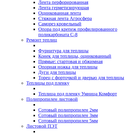
Лента перфорированная
Лента герметизирующая
Оцинкованная лента
Стяжная лента Агросфера
Саморез кровельный
Опора под крепеж профилированного
поликарбоната С-8
Ремонт теплиц
Фурнитура для теплицы
Конек для теплицы, оцинкованный
Прямые: стартовая и обжимная
Опорная ножка для теплицы
Дуги для теплицы
Торец с форточкой и дверью для теплицы
Теплицы под пленку
Теплица под пленку Умница Комфорт
Полипропилен листовой
Сотовый полипропилен 2мм
Сотовый полипропилен 3мм
Сотовый полипропилен 5мм
Листовой ПЭТ