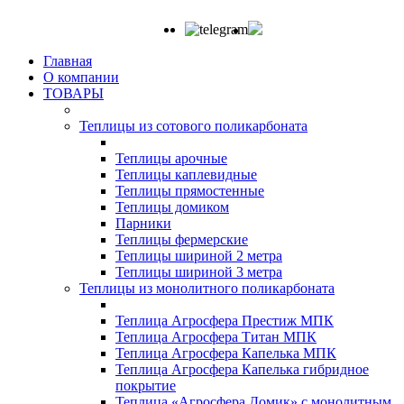
Главная
О компании
ТОВАРЫ
Теплицы из сотового поликарбоната
Теплицы арочные
Теплицы каплевидные
Теплицы прямостенные
Теплицы домиком
Парники
Теплицы фермерские
Теплицы шириной 2 метра
Теплицы шириной 3 метра
Теплицы из монолитного поликарбоната
Теплица Агросфера Престиж МПК
Теплица Агросфера Титан МПК
Теплица Агросфера Капелька МПК
Теплица Агросфера Капелька гибридное
покрытие
Теплица «Агросфера Домик» с монолитным