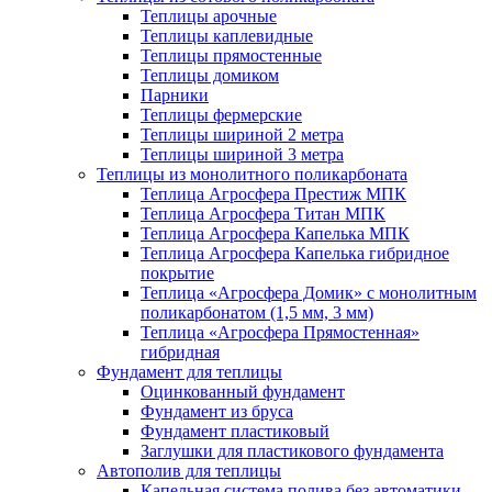
Теплицы арочные
Теплицы каплевидные
Теплицы прямостенные
Теплицы домиком
Парники
Теплицы фермерские
Теплицы шириной 2 метра
Теплицы шириной 3 метра
Теплицы из монолитного поликарбоната
Теплица Агросфера Престиж МПК
Теплица Агросфера Титан МПК
Теплица Агросфера Капелька МПК
Теплица Агросфера Капелька гибридное
покрытие
Теплица «Агросфера Домик» с монолитным
поликарбонатом (1,5 мм, 3 мм)
Теплица «Агросфера Прямостенная»
гибридная
Фундамент для теплицы
Оцинкованный фундамент
Фундамент из бруса
Фундамент пластиковый
Заглушки для пластикового фундамента
Автополив для теплицы
Капельная система полива без автоматики