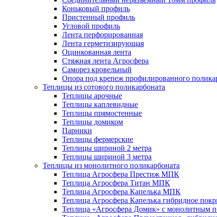
Коньковый профиль
Пристенный профиль
Угловой профиль
Лента перфорированная
Лента герметизирующая
Оцинкованная лента
Стяжная лента Агросфера
Саморез кровельный
Опора под крепеж профилированного полика
Теплицы из сотового поликарбоната
Теплицы арочные
Теплицы каплевидные
Теплицы прямостенные
Теплицы домиком
Парники
Теплицы фермерские
Теплицы шириной 2 метра
Теплицы шириной 3 метра
Теплицы из монолитного поликарбоната
Теплица Агросфера Престиж МПК
Теплица Агросфера Титан МПК
Теплица Агросфера Капелька МПК
Теплица Агросфера Капелька гибридное пок
Теплица «Агросфера Домик» с монолитным по