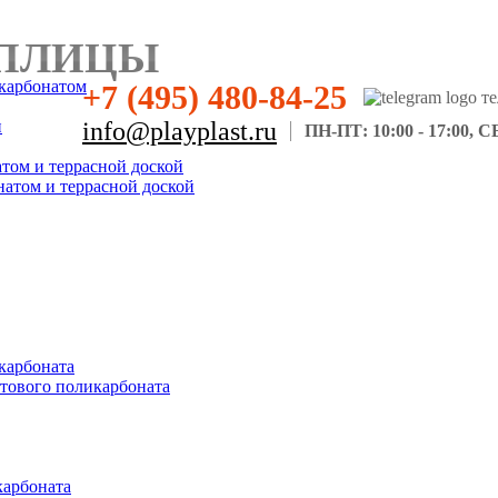
ПЛИЦЫ
карбонатом
+7 (495) 480-84-25
н
info@playplast.ru
ПН-ПТ: 10:00 - 17:00, СБ
атом и террасной доской
натом и террасной доской
карбоната
отового поликарбоната
карбоната