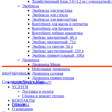
Хозяйственный блок 3,6×1,2 м с односкатной
Экобоксы
Экобоксы для пластика
Экобоксы для стекла
Экобоксы для макулатуры
Контейнер для масок и перчаток
Контейнер для батареек
Контейнер добрые крышечки
Экобокс квадратный, 46 л
Экобокс квадратный, 71л
Экобокс со скосом, 54 л
Экобокс шестигранный, 110 л
Экобокс прямоугольный, 100л
Дровница
Дровница Мини
Небольшие дровницы
info@playplast.ru
Дровница садовая
Дровница прямостенная
Ссылка для Yandex Maps
АКЦИИ на теплицы!!!
УСЛУГИ
Доставка и оплата
Сборка и ремонт теплиц
КОНТАКТЫ
Главная
ОТЗЫВЫ
О компании