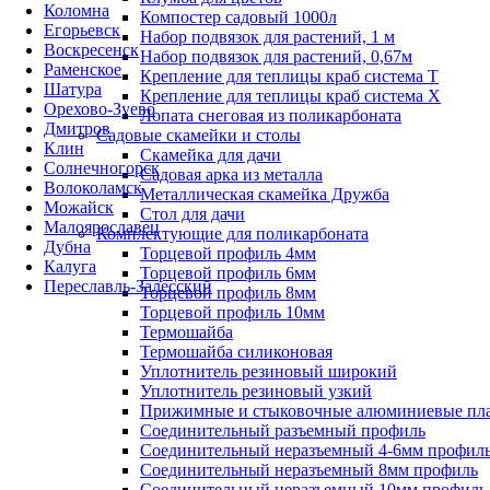
Коломна
Компостер садовый 1000л
Егорьевск
Набор подвязок для растений, 1 м
Воскресенск
Набор подвязок для растений, 0,67м
Раменское
Крепление для теплицы краб система Т
Шатура
Крепление для теплицы краб система Х
Орехово-Зуево
Лопата снеговая из поликарбоната
Дмитров
Садовые скамейки и столы
Клин
Скамейка для дачи
Солнечногорск
Садовая арка из металла
Волоколамск
Металлическая скамейка Дружба
Можайск
Стол для дачи
Малоярославец
Комплектующие для поликарбоната
Дубна
Торцевой профиль 4мм
Калуга
Торцевой профиль 6мм
Переславль-Залесский
Торцевой профиль 8мм
Торцевой профиль 10мм
Термошайба
Термошайба силиконовая
Уплотнитель резиновый широкий
Уплотнитель резиновый узкий
Прижимные и стыковочные алюминиевые пл
Соединительный разъемный профиль
Соединительный неразъемный 4-6мм профил
Соединительный неразъемный 8мм профиль
Соединительный неразъемный 10мм профиль