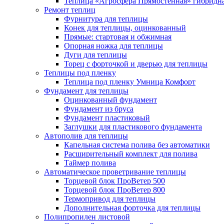
Теплица «Агросфера Прямостенная» гибридн
Ремонт теплиц
Фурнитура для теплицы
Конек для теплицы, оцинкованный
Прямые: стартовая и обжимная
Опорная ножка для теплицы
Дуги для теплицы
Торец с форточкой и дверью для теплицы
Теплицы под пленку
Теплица под пленку Умница Комфорт
Фундамент для теплицы
Оцинкованный фундамент
Фундамент из бруса
Фундамент пластиковый
Заглушки для пластикового фундамента
Автополив для теплицы
Капельная система полива без автоматики
Расширительный комплект для полива
Таймер полива
Автоматическое проветривание теплицы
Торцевой блок ПроВетер 500
Торцевой блок ПроВетер 800
Термопривод для теплицы
Дополнительная форточка для теплицы
Полипропилен листовой