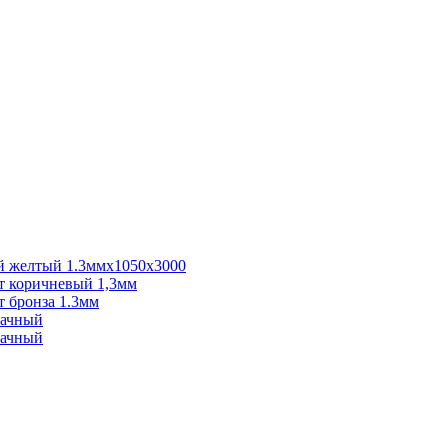
 желтый 1.3ммх1050х3000
 коричневый 1,3мм
 бронза 1.3мм
рачный
рачный