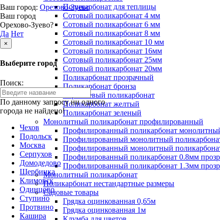
Поликарбонат для теплицы
Ваш город:
Орехово-Зуево
Сотовый поликарбонат 4 мм
Ваш город
Сотовый поликарбонат 6 мм
Орехово-Зуево?
Сотовый поликарбонат 8 мм
Да
Нет
Сотовый поликарбонат 10 мм
×
Сотовый поликарбонат 16мм
Сотовый поликарбонат 25мм
Выберите город
Сотовый поликарбонат 20мм
Поликарбонат прозрачный
Поиск:
Поликарбонат бронза
Коричневый поликарбонат
По данному запросу ни одного
Поликарбонат желтый
города не найдено!
Поликарбонат зеленый
Монолитный поликарбонат профилированный
Чехов
Профилированный поликарбонат монолитный
Подольск
Профилированный монолитный поликарбонат
Москва
Профилированный монолитный поликарбонат
Серпухов
Профилированный поликарбонат 0.8мм проз
Домодедово
Профилированный поликарбонат 1.3мм проз
Щербинка
Монолитный поликарбонат
Климовск
Поликарбонат нестандартные размеры
Одинцово
Садовые товары
Ступино
Грядка оцинкованная 0,65м
Протвино
Грядка оцинкованная 1м
Кашира
Клумба для цветов