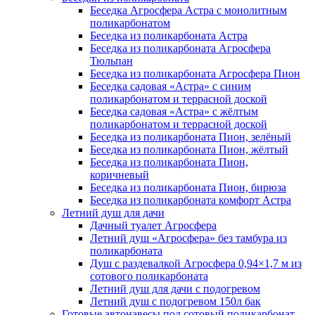
Беседка Агросфера Астра с монолитным
поликарбонатом
Беседка из поликарбоната Астра
Беседка из поликарбоната Агросфера
Тюльпан
Беседка из поликарбоната Агросфера Пион
Беседка садовая «Астра» с синим
поликарбонатом и террасной доской
Беседка садовая «Астра» с жёлтым
поликарбонатом и террасной доской
Беседка из поликарбоната Пион, зелёный
Беседка из поликарбоната Пион, жёлтый
Беседка из поликарбоната Пион,
коричневый
Беседка из поликарбоната Пион, бирюза
Беседка из поликарбоната комфорт Астра
Летний душ для дачи
Дачный туалет Агросфера
Летний душ «Агросфера» без тамбура из
поликарбоната
Душ с раздевалкой Агросфера 0,94×1,7 м из
сотового поликарбоната
Летний душ для дачи с подогревом
Летний душ с подогревом 150л бак
Готовые автонавесы под сотовый поликарбонат