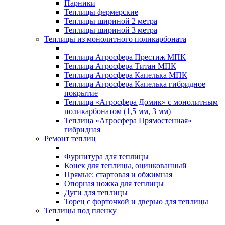
Парники
Теплицы фермерские
Теплицы шириной 2 метра
Теплицы шириной 3 метра
Теплицы из монолитного поликарбоната
Теплица Агросфера Престиж МПК
Теплица Агросфера Титан МПК
Теплица Агросфера Капелька МПК
Теплица Агросфера Капелька гибридное
покрытие
Теплица «Агросфера Домик» с монолитным
поликарбонатом (1,5 мм, 3 мм)
Теплица «Агросфера Прямостенная»
гибридная
Ремонт теплиц
Фурнитура для теплицы
Конек для теплицы, оцинкованный
Прямые: стартовая и обжимная
Опорная ножка для теплицы
Дуги для теплицы
Торец с форточкой и дверью для теплицы
Теплицы под пленку