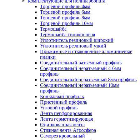
Комплектующие для поликарбоната
Торцевой профиль 4мм
Торцевой профиль 6мм
Торцевой профиль 8мм
Торцевой профиль 10мм
Термошайба
Термошайба силиконовая
Уплотнитель резиновый широкий
Уплотнитель резиновый узкий
Прижимные и стыковочные алюминиевые
планки
Соединительный разъемный профиль
Соединительный неразъемный 4-6мм
профиль
Соединительный неразъемный 8мм профиль
Соединительный неразъемный 10мм
профиль
Коньковый профиль
Пристенный профиль
Угловой профиль
Лента перфорированная
Лента герметизирующая
Оцинкованная лента
Стяжная лента Агросфера
Саморез кровельный