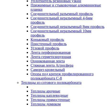
Уплотнитель резиновый узкий
Прижимные и стыковочные алюминиевые
планки
Соединительный разъемный профиль
Соединительный неразъемный 4-6мм
профиль
Соединительный неразъемный 8мм профиль
Соединительный неразъемный 10мм
профиль
Коньковый профиль
Пристенный профиль
Угловой профиль
Лента перфорированная
Лента герметизирующая
Оцинкованная лента
Стяжная лента Агросфера
Саморез кровельный
Опора под крепеж профилированного
поликарбоната С-8
Теплицы из сотового поликарбоната
Теплицы арочные
Теплицы каплевидные
Теплицы прямостенные
Теплицы домиком