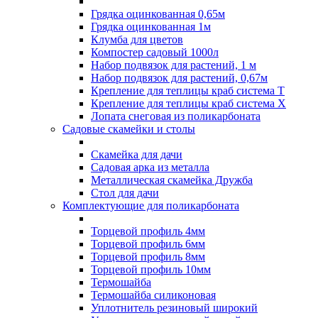
Грядка оцинкованная 0,65м
Грядка оцинкованная 1м
Клумба для цветов
Компостер садовый 1000л
Набор подвязок для растений, 1 м
Набор подвязок для растений, 0,67м
Крепление для теплицы краб система Т
Крепление для теплицы краб система Х
Лопата снеговая из поликарбоната
Садовые скамейки и столы
Скамейка для дачи
Садовая арка из металла
Металлическая скамейка Дружба
Стол для дачи
Комплектующие для поликарбоната
Торцевой профиль 4мм
Торцевой профиль 6мм
Торцевой профиль 8мм
Торцевой профиль 10мм
Термошайба
Термошайба силиконовая
Уплотнитель резиновый широкий