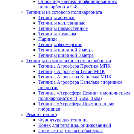
Опора под крепеж профилированного
поликарбоната С-8
Теплицы из сотового поликарбоната
Теплицы арочные
Теплицы каплевидные
Теплицы прямостенные
Теплицы домиком
Парники
Теплицы фермерские
Теплицы шириной 2 метра
Теплицы шириной 3 метра
Теплицы из монолитного поликарбоната
Теплица Агросфера Престиж МПК
Теплица Агросфера Титан МПК
Теплица Агросфера Капелька МПК
Теплица Агросфера Капелька гибридное
покрытие
Теплица «Агросфера Домик» с монолитным
поликарбонатом (1,5 мм, 3 мм)
Теплица «Агросфера Прямостенная»
гибридная
Ремонт теплиц
Фурнитура для теплицы
Конек для теплицы, оцинкованный
Прямые: стартовая и обжимная