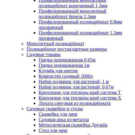
Профилированный монолитный
поликарбонат коричневый 1,3мм
Профилированный монолитный
поликарбонат бронза 1.3мм
Профилированный поликарбонат 0.8мм
прозрачный
Профилированный поликарбонат 1.3мм
прозрачный
Монолитный поликарбонат
Поликарбонат нестандартные размеры
Садовые товары
Грядка оцинкованная 0,65м
Грядка оцинкованная 1м
Клумба для цветов
Компостер садовый 1000л
Набор подвязок для растений, 1 м
Набор подвязок для растений, 0,67м
Крепление для теплицы краб система Т
Крепление для теплицы краб система Х
Лопата снеговая из поликарбоната
Садовые скамейки и столы
Скамейка для дачи
Садовая арка из металла
Металлическая скамейка Дружба
Стол для дачи