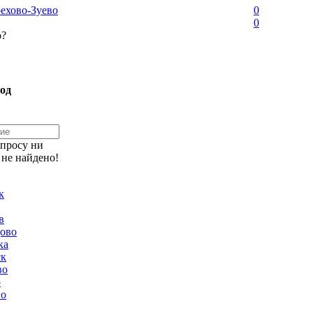
ехово-Зуево
0
0
о?
од
апросу ни
 не найдено!
к
в
ово
ка
ск
во
о
но