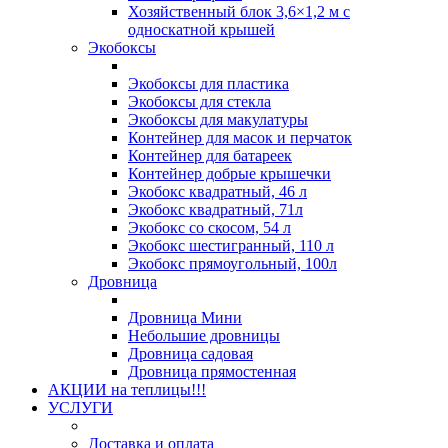
Хозяйственный блок 3,6×1,2 м с
односкатной крышей
Экобоксы
Экобоксы для пластика
Экобоксы для стекла
Экобоксы для макулатуры
Контейнер для масок и перчаток
Контейнер для батареек
Контейнер добрые крышечки
Экобокс квадратный, 46 л
Экобокс квадратный, 71л
Экобокс со скосом, 54 л
Экобокс шестигранный, 110 л
Экобокс прямоугольный, 100л
Дровница
Дровница Мини
Небольшие дровницы
Дровница садовая
Дровница прямостенная
АКЦИИ на теплицы!!!
УСЛУГИ
Доставка и оплата