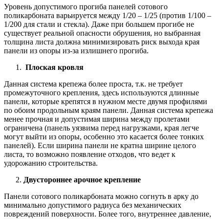
Уровень допустимого прогиба панелей сотового
поликарбоната варьируется между 1/20 – 1/25 (против 1/100 –
1/200 для стали и стекла). Даже при большем прогибе не
существует реальной опасности обрушения, но выбранная
толщина листа должна минимизировать риск выхода края
панели из опоры из-за излишнего прогиба.
Плоская кровля
Данная система крепежа более проста, т.к. не требует
промежуточного крепления, здесь используются длинные
панели, которые крепятся в нужном месте двумя профилями
по обоим продольным краям панели. Данная система крепежа
менее прочная и допустимая ширина между пролетами
ограничена (панель уязвима перед нагрузками, края легче
могут выйти из опоры, особенно это касается более тонких
панелей). Если ширина панели не кратна ширине целого
листа, то возможно появление отходов, что ведет к
удорожанию строительства.
Двустороннее арочное крепление
Панели сотового поликарбоната можно согнуть в арку до
минимально допустимого радиуса без механических
повреждений поверхности. Более того, внутреннее давление,