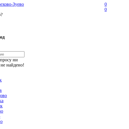
ехово-Зуево
0
0
о?
од
апросу ни
 не найдено!
к
в
ово
ка
ск
во
о
но