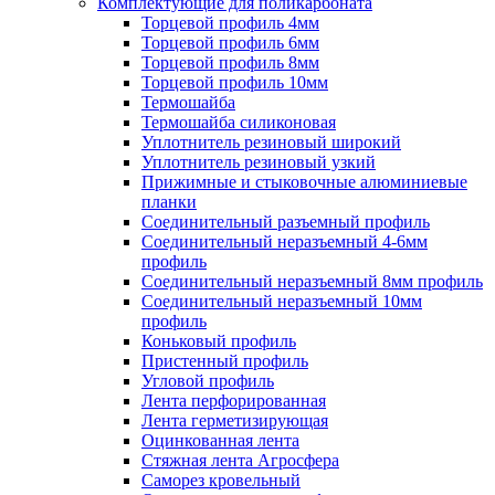
Комплектующие для поликарбоната
Торцевой профиль 4мм
Торцевой профиль 6мм
Торцевой профиль 8мм
Торцевой профиль 10мм
Термошайба
Термошайба силиконовая
Уплотнитель резиновый широкий
Уплотнитель резиновый узкий
Прижимные и стыковочные алюминиевые
планки
Соединительный разъемный профиль
Соединительный неразъемный 4-6мм
профиль
Соединительный неразъемный 8мм профиль
Соединительный неразъемный 10мм
профиль
Коньковый профиль
Пристенный профиль
Угловой профиль
Лента перфорированная
Лента герметизирующая
Оцинкованная лента
Стяжная лента Агросфера
Саморез кровельный