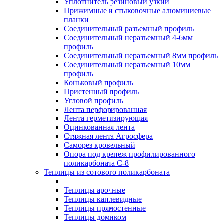
Уплотнитель резиновый узкий
Прижимные и стыковочные алюминиевые
планки
Соединительный разъемный профиль
Соединительный неразъемный 4-6мм
профиль
Соединительный неразъемный 8мм профиль
Соединительный неразъемный 10мм
профиль
Коньковый профиль
Пристенный профиль
Угловой профиль
Лента перфорированная
Лента герметизирующая
Оцинкованная лента
Стяжная лента Агросфера
Саморез кровельный
Опора под крепеж профилированного
поликарбоната С-8
Теплицы из сотового поликарбоната
Теплицы арочные
Теплицы каплевидные
Теплицы прямостенные
Теплицы домиком