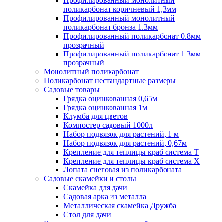
Профилированный монолитный
поликарбонат коричневый 1,3мм
Профилированный монолитный
поликарбонат бронза 1.3мм
Профилированный поликарбонат 0.8мм
прозрачный
Профилированный поликарбонат 1.3мм
прозрачный
Монолитный поликарбонат
Поликарбонат нестандартные размеры
Садовые товары
Грядка оцинкованная 0,65м
Грядка оцинкованная 1м
Клумба для цветов
Компостер садовый 1000л
Набор подвязок для растений, 1 м
Набор подвязок для растений, 0,67м
Крепление для теплицы краб система Т
Крепление для теплицы краб система Х
Лопата снеговая из поликарбоната
Садовые скамейки и столы
Скамейка для дачи
Садовая арка из металла
Металлическая скамейка Дружба
Стол для дачи