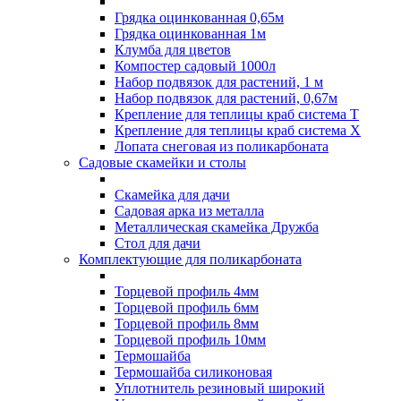
Грядка оцинкованная 0,65м
Грядка оцинкованная 1м
Клумба для цветов
Компостер садовый 1000л
Набор подвязок для растений, 1 м
Набор подвязок для растений, 0,67м
Крепление для теплицы краб система Т
Крепление для теплицы краб система Х
Лопата снеговая из поликарбоната
Садовые скамейки и столы
Скамейка для дачи
Садовая арка из металла
Металлическая скамейка Дружба
Стол для дачи
Комплектующие для поликарбоната
Торцевой профиль 4мм
Торцевой профиль 6мм
Торцевой профиль 8мм
Торцевой профиль 10мм
Термошайба
Термошайба силиконовая
Уплотнитель резиновый широкий