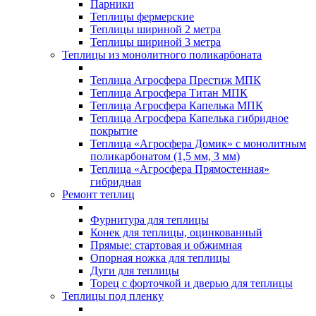
Парники
Теплицы фермерские
Теплицы шириной 2 метра
Теплицы шириной 3 метра
Теплицы из монолитного поликарбоната
Теплица Агросфера Престиж МПК
Теплица Агросфера Титан МПК
Теплица Агросфера Капелька МПК
Теплица Агросфера Капелька гибридное
покрытие
Теплица «Агросфера Домик» с монолитным
поликарбонатом (1,5 мм, 3 мм)
Теплица «Агросфера Прямостенная»
гибридная
Ремонт теплиц
Фурнитура для теплицы
Конек для теплицы, оцинкованный
Прямые: стартовая и обжимная
Опорная ножка для теплицы
Дуги для теплицы
Торец с форточкой и дверью для теплицы
Теплицы под пленку