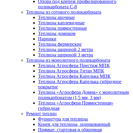
Опора под крепеж профилированного
поликарбоната С-8
Теплицы из сотового поликарбоната
Теплицы арочные
Теплицы каплевидные
Теплицы прямостенные
Теплицы домиком
Парники
Теплицы фермерские
Теплицы шириной 2 метра
Теплицы шириной 3 метра
Теплицы из монолитного поликарбоната
Теплица Агросфера Престиж МПК
Теплица Агросфера Титан МПК
Теплица Агросфера Капелька МПК
Теплица Агросфера Капелька гибридное
покрытие
Теплица «Агросфера Домик» с монолитным
поликарбонатом (1,5 мм, 3 мм)
Теплица «Агросфера Прямостенная»
гибридная
Ремонт теплиц
Фурнитура для теплицы
Конек для теплицы, оцинкованный
Прямые: стартовая и обжимная