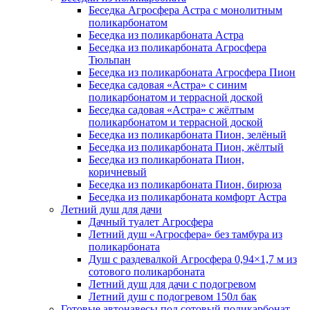
Беседка Агросфера Астра с монолитным
поликарбонатом
Беседка из поликарбоната Астра
Беседка из поликарбоната Агросфера
Тюльпан
Беседка из поликарбоната Агросфера Пион
Беседка садовая «Астра» с синим
поликарбонатом и террасной доской
Беседка садовая «Астра» с жёлтым
поликарбонатом и террасной доской
Беседка из поликарбоната Пион, зелёный
Беседка из поликарбоната Пион, жёлтый
Беседка из поликарбоната Пион,
коричневый
Беседка из поликарбоната Пион, бирюза
Беседка из поликарбоната комфорт Астра
Летний душ для дачи
Дачный туалет Агросфера
Летний душ «Агросфера» без тамбура из
поликарбоната
Душ с раздевалкой Агросфера 0,94×1,7 м из
сотового поликарбоната
Летний душ для дачи с подогревом
Летний душ с подогревом 150л бак
Готовые автонавесы под сотовый поликарбонат