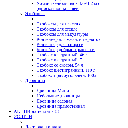
Хозяйственный блок 3,6×1,2 м с
односкатной крышей
Экобоксы
Экобоксы для пластика
Экобоксы для стекла
Экобоксы для макулатуры
Контейнер для масок и перчаток
Контейнер для батареек
Контейнер добрые крышечки
Экобокс квадратный, 46 л
Экобокс квадратный, 71л
Экобокс со скосом, 54 л
Экобокс шестигранный, 110 л
Экобокс прямоугольный, 100л
Дровница
Дровница Мини
Небольшие дровницы
Дровница садовая
Дровница прямостенная
АКЦИИ на теплицы!!!
УСЛУГИ
Доставка и оплата