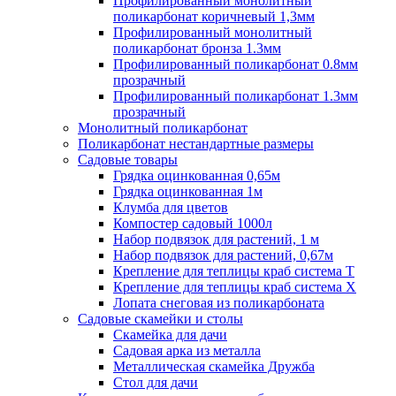
Профилированный монолитный
поликарбонат коричневый 1,3мм
Профилированный монолитный
поликарбонат бронза 1.3мм
Профилированный поликарбонат 0.8мм
прозрачный
Профилированный поликарбонат 1.3мм
прозрачный
Монолитный поликарбонат
Поликарбонат нестандартные размеры
Садовые товары
Грядка оцинкованная 0,65м
Грядка оцинкованная 1м
Клумба для цветов
Компостер садовый 1000л
Набор подвязок для растений, 1 м
Набор подвязок для растений, 0,67м
Крепление для теплицы краб система Т
Крепление для теплицы краб система Х
Лопата снеговая из поликарбоната
Садовые скамейки и столы
Скамейка для дачи
Садовая арка из металла
Металлическая скамейка Дружба
Стол для дачи