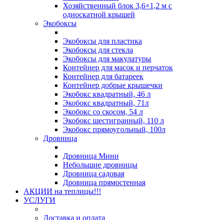
Хозяйственный блок 3,6×1,2 м с
односкатной крышей
Экобоксы
Экобоксы для пластика
Экобоксы для стекла
Экобоксы для макулатуры
Контейнер для масок и перчаток
Контейнер для батареек
Контейнер добрые крышечки
Экобокс квадратный, 46 л
Экобокс квадратный, 71л
Экобокс со скосом, 54 л
Экобокс шестигранный, 110 л
Экобокс прямоугольный, 100л
Дровница
Дровница Мини
Небольшие дровницы
Дровница садовая
Дровница прямостенная
АКЦИИ на теплицы!!!
УСЛУГИ
Доставка и оплата