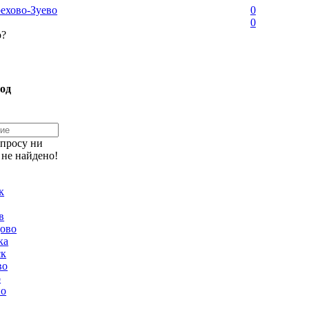
ехово-Зуево
0
0
о?
од
апросу ни
 не найдено!
к
в
ово
ка
ск
во
о
но