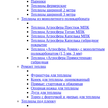
Парники
Теплицы фермерские
Теплицы шириной 2 метра
Теплицы шириной 3 метра
Теплицы из монолитного поликарбоната
Теплица Агросфера Престиж МПК
Теплица Агросфера Титан МПК
Теплица Агросфера Капелька МПК
Теплица Агросфера Капелька гибридное
покрытие
Теплица «Агросфера Домик» с монолитным
поликарбонатом (1,5 мм, 3 мм)
Теплица «Агросфера Прямостенная»
гибридная
Ремонт теплиц
Фурнитура для теплицы
Конек для теплицы, оцинкованный
Прямые: стартовая и обжимная
Опорная ножка для теплицы
Дуги для теплицы
Торец с форточкой и дверью для теплицы
Теплицы под пленку