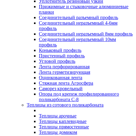
Уплотнитель резиновый узкий
Прижимные и стыковочные алюминиевые
планки
Соединительный разъемный профиль
Соединительный неразъемный 4-6мм
профиль
Соединительный неразъемный 8мм профиль
Соединительный неразъемный 10мм
профиль
Коньковый профиль
Пристенный профиль
Угловой профиль
Лента перфорированная
Лента герметизирующая
Оцинкованная лента
Стяжная лента Агросфера
Саморез кровельный
Опора под крепеж профилированного
поликарбоната С-8
Теплицы из сотового поликарбоната
Теплицы арочные
Теплицы каплевидные
Теплицы прямостенные
Теплицы домиком