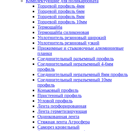
Комплектующие для поликарбоната
Торцевой профиль 4мм
Торцевой профиль 6мм
Торцевой профиль 8мм
Торцевой профиль 10мм
Термошайба
Термошайба силиконовая
Уплотнитель резиновый широкий
Уплотнитель резиновый узкий
Прижимные и стыковочные алюминиевые
планки
Соединительный разъемный профиль
Соединительный неразъемный 4-6мм
профиль
Соединительный неразъемный 8мм профиль
Соединительный неразъемный 10мм
профиль
Коньковый профиль
Пристенный профиль
Угловой профиль
Лента перфорированная
Лента герметизирующая
Оцинкованная лента
Стяжная лента Агросфера
Саморез кровельный