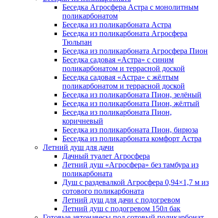
Беседка Агросфера Астра с монолитным
поликарбонатом
Беседка из поликарбоната Астра
Беседка из поликарбоната Агросфера
Тюльпан
Беседка из поликарбоната Агросфера Пион
Беседка садовая «Астра» с синим
поликарбонатом и террасной доской
Беседка садовая «Астра» с жёлтым
поликарбонатом и террасной доской
Беседка из поликарбоната Пион, зелёный
Беседка из поликарбоната Пион, жёлтый
Беседка из поликарбоната Пион,
коричневый
Беседка из поликарбоната Пион, бирюза
Беседка из поликарбоната комфорт Астра
Летний душ для дачи
Дачный туалет Агросфера
Летний душ «Агросфера» без тамбура из
поликарбоната
Душ с раздевалкой Агросфера 0,94×1,7 м из
сотового поликарбоната
Летний душ для дачи с подогревом
Летний душ с подогревом 150л бак
Готовые автонавесы под сотовый поликарбонат