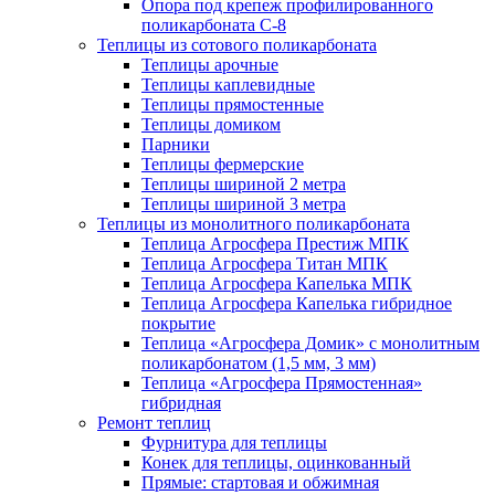
Опора под крепеж профилированного
поликарбоната С-8
Теплицы из сотового поликарбоната
Теплицы арочные
Теплицы каплевидные
Теплицы прямостенные
Теплицы домиком
Парники
Теплицы фермерские
Теплицы шириной 2 метра
Теплицы шириной 3 метра
Теплицы из монолитного поликарбоната
Теплица Агросфера Престиж МПК
Теплица Агросфера Титан МПК
Теплица Агросфера Капелька МПК
Теплица Агросфера Капелька гибридное
покрытие
Теплица «Агросфера Домик» с монолитным
поликарбонатом (1,5 мм, 3 мм)
Теплица «Агросфера Прямостенная»
гибридная
Ремонт теплиц
Фурнитура для теплицы
Конек для теплицы, оцинкованный
Прямые: стартовая и обжимная