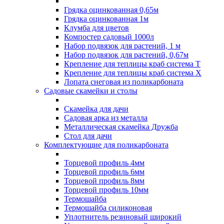
Грядка оцинкованная 0,65м
Грядка оцинкованная 1м
Клумба для цветов
Компостер садовый 1000л
Набор подвязок для растений, 1 м
Набор подвязок для растений, 0,67м
Крепление для теплицы краб система Т
Крепление для теплицы краб система Х
Лопата снеговая из поликарбоната
Садовые скамейки и столы
Скамейка для дачи
Садовая арка из металла
Металлическая скамейка Дружба
Стол для дачи
Комплектующие для поликарбоната
Торцевой профиль 4мм
Торцевой профиль 6мм
Торцевой профиль 8мм
Торцевой профиль 10мм
Термошайба
Термошайба силиконовая
Уплотнитель резиновый широкий