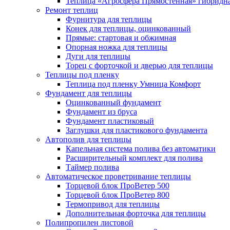
Теплица «Агросфера Прямостенная» гибридн
Ремонт теплиц
Фурнитура для теплицы
Конек для теплицы, оцинкованный
Прямые: стартовая и обжимная
Опорная ножка для теплицы
Дуги для теплицы
Торец с форточкой и дверью для теплицы
Теплицы под пленку
Теплица под пленку Умница Комфорт
Фундамент для теплицы
Оцинкованный фундамент
Фундамент из бруса
Фундамент пластиковый
Заглушки для пластикового фундамента
Автополив для теплицы
Капельная система полива без автоматики
Расширительный комплект для полива
Таймер полива
Автоматическое проветривание теплицы
Торцевой блок ПроВетер 500
Торцевой блок ПроВетер 800
Термопривод для теплицы
Дополнительная форточка для теплицы
Полипропилен листовой