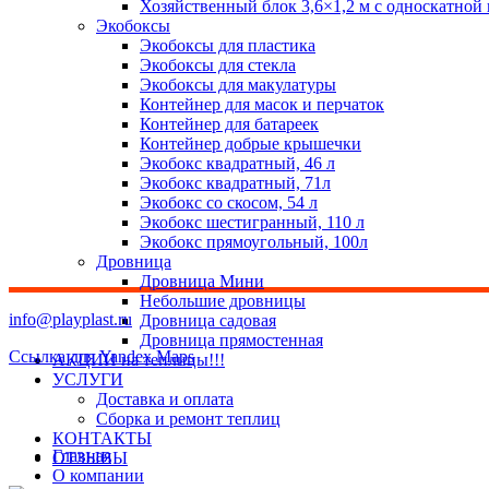
Хозяйственный блок 3,6×1,2 м с односкатной
Экобоксы
Экобоксы для пластика
Экобоксы для стекла
Экобоксы для макулатуры
Контейнер для масок и перчаток
Контейнер для батареек
Контейнер добрые крышечки
Экобокс квадратный, 46 л
Экобокс квадратный, 71л
Экобокс со скосом, 54 л
Экобокс шестигранный, 110 л
Экобокс прямоугольный, 100л
Дровница
Дровница Мини
Небольшие дровницы
info@playplast.ru
Дровница садовая
Дровница прямостенная
Ссылка для Yandex Maps
АКЦИИ на теплицы!!!
УСЛУГИ
Доставка и оплата
Сборка и ремонт теплиц
КОНТАКТЫ
Главная
ОТЗЫВЫ
О компании