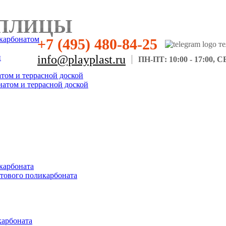
ПЛИЦЫ
карбонатом
+7 (495) 480-84-25
н
info@playplast.ru
ПН-ПТ: 10:00 - 17:00, СБ
атом и террасной доской
натом и террасной доской
карбоната
отового поликарбоната
карбоната