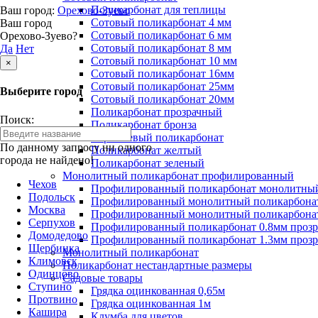
Поликарбонат для теплицы
Ваш город:
Орехово-Зуево
Сотовый поликарбонат 4 мм
Ваш город
Сотовый поликарбонат 6 мм
Орехово-Зуево?
Сотовый поликарбонат 8 мм
Да
Нет
Сотовый поликарбонат 10 мм
×
Сотовый поликарбонат 16мм
Сотовый поликарбонат 25мм
Выберите город
Сотовый поликарбонат 20мм
Поликарбонат прозрачный
Поиск:
Поликарбонат бронза
Коричневый поликарбонат
По данному запросу ни одного
Поликарбонат желтый
города не найдено!
Поликарбонат зеленый
Монолитный поликарбонат профилированный
Чехов
Профилированный поликарбонат монолитный
Подольск
Профилированный монолитный поликарбонат
Москва
Профилированный монолитный поликарбонат
Серпухов
Профилированный поликарбонат 0.8мм проз
Домодедово
Профилированный поликарбонат 1.3мм проз
Щербинка
Монолитный поликарбонат
Климовск
Поликарбонат нестандартные размеры
Одинцово
Садовые товары
Ступино
Грядка оцинкованная 0,65м
Протвино
Грядка оцинкованная 1м
Кашира
Клумба для цветов