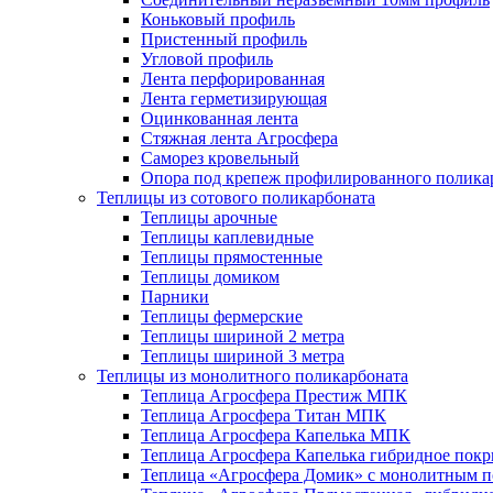
Коньковый профиль
Пристенный профиль
Угловой профиль
Лента перфорированная
Лента герметизирующая
Оцинкованная лента
Стяжная лента Агросфера
Саморез кровельный
Опора под крепеж профилированного полика
Теплицы из сотового поликарбоната
Теплицы арочные
Теплицы каплевидные
Теплицы прямостенные
Теплицы домиком
Парники
Теплицы фермерские
Теплицы шириной 2 метра
Теплицы шириной 3 метра
Теплицы из монолитного поликарбоната
Теплица Агросфера Престиж МПК
Теплица Агросфера Титан МПК
Теплица Агросфера Капелька МПК
Теплица Агросфера Капелька гибридное пок
Теплица «Агросфера Домик» с монолитным по