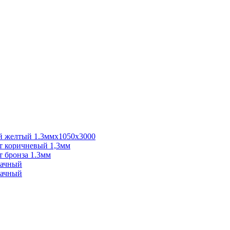
 желтый 1.3ммх1050х3000
 коричневый 1,3мм
 бронза 1.3мм
рачный
рачный