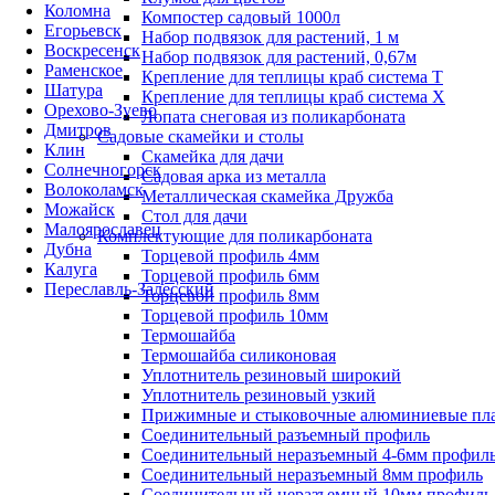
Коломна
Компостер садовый 1000л
Егорьевск
Набор подвязок для растений, 1 м
Воскресенск
Набор подвязок для растений, 0,67м
Раменское
Крепление для теплицы краб система Т
Шатура
Крепление для теплицы краб система Х
Орехово-Зуево
Лопата снеговая из поликарбоната
Дмитров
Садовые скамейки и столы
Клин
Скамейка для дачи
Солнечногорск
Садовая арка из металла
Волоколамск
Металлическая скамейка Дружба
Можайск
Стол для дачи
Малоярославец
Комплектующие для поликарбоната
Дубна
Торцевой профиль 4мм
Калуга
Торцевой профиль 6мм
Переславль-Залесский
Торцевой профиль 8мм
Торцевой профиль 10мм
Термошайба
Термошайба силиконовая
Уплотнитель резиновый широкий
Уплотнитель резиновый узкий
Прижимные и стыковочные алюминиевые пл
Соединительный разъемный профиль
Соединительный неразъемный 4-6мм профил
Соединительный неразъемный 8мм профиль
Соединительный неразъемный 10мм профиль