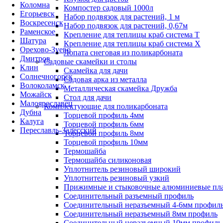
Коломна
Компостер садовый 1000л
Егорьевск
Набор подвязок для растений, 1 м
Воскресенск
Набор подвязок для растений, 0,67м
Раменское
Крепление для теплицы краб система Т
Шатура
Крепление для теплицы краб система Х
Орехово-Зуево
Лопата снеговая из поликарбоната
Дмитров
Садовые скамейки и столы
Клин
Скамейка для дачи
Солнечногорск
Садовая арка из металла
Волоколамск
Металлическая скамейка Дружба
Можайск
Стол для дачи
Малоярославец
Комплектующие для поликарбоната
Дубна
Торцевой профиль 4мм
Калуга
Торцевой профиль 6мм
Переславль-Залесский
Торцевой профиль 8мм
Торцевой профиль 10мм
Термошайба
Термошайба силиконовая
Уплотнитель резиновый широкий
Уплотнитель резиновый узкий
Прижимные и стыковочные алюминиевые пл
Соединительный разъемный профиль
Соединительный неразъемный 4-6мм профил
Соединительный неразъемный 8мм профиль
Соединительный неразъемный 10мм профиль