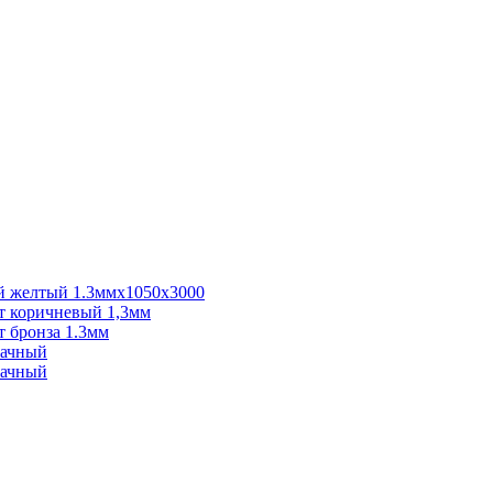
 желтый 1.3ммх1050х3000
 коричневый 1,3мм
 бронза 1.3мм
рачный
рачный