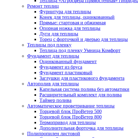
Теплица «Агросфера Прямостенная» гибридн
Ремонт теплиц
Фурнитура для теплицы
Конек для теплицы, оцинкованный
Прямые: стартовая и обжимная
Опорная ножка для теплицы
Дуги для теплицы
Торец с форточкой и дверью для теплицы
Теплицы под пленку
Теплица под пленку Умница Комфорт
Фундамент для теплицы
Оцинкованный фундамент
Фундамент из бруса
Фундамент пластиковый
Заглушки для пластикового фундамента
Автополив для теплицы
Капельная система полива без автоматики
Расширительный комплект для полива
Таймер полива
Автоматическое проветривание теплицы
Торцевой блок ПроВетер 500
Торцевой блок ПроВетер 800
Термопривод для теплицы
Дополнительная форточка для теплицы
Полипропилен листовой