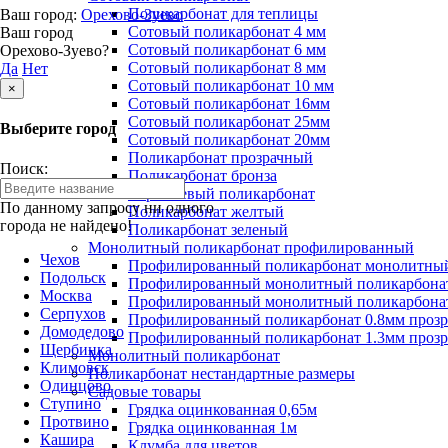
Поликарбонат для теплицы
Ваш город:
Орехово-Зуево
Сотовый поликарбонат 4 мм
Ваш город
Сотовый поликарбонат 6 мм
Орехово-Зуево?
Сотовый поликарбонат 8 мм
Да
Нет
Сотовый поликарбонат 10 мм
×
Сотовый поликарбонат 16мм
Сотовый поликарбонат 25мм
Выберите город
Сотовый поликарбонат 20мм
Поликарбонат прозрачный
Поиск:
Поликарбонат бронза
Коричневый поликарбонат
По данному запросу ни одного
Поликарбонат желтый
города не найдено!
Поликарбонат зеленый
Монолитный поликарбонат профилированный
Чехов
Профилированный поликарбонат монолитный
Подольск
Профилированный монолитный поликарбонат
Москва
Профилированный монолитный поликарбонат
Серпухов
Профилированный поликарбонат 0.8мм проз
Домодедово
Профилированный поликарбонат 1.3мм проз
Щербинка
Монолитный поликарбонат
Климовск
Поликарбонат нестандартные размеры
Одинцово
Садовые товары
Ступино
Грядка оцинкованная 0,65м
Протвино
Грядка оцинкованная 1м
Кашира
Клумба для цветов