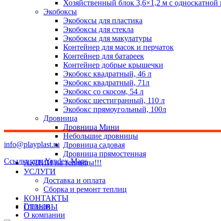
Хозяйственный блок 3,6×1,2 м с односкатной
Экобоксы
Экобоксы для пластика
Экобоксы для стекла
Экобоксы для макулатуры
Контейнер для масок и перчаток
Контейнер для батареек
Контейнер добрые крышечки
Экобокс квадратный, 46 л
Экобокс квадратный, 71л
Экобокс со скосом, 54 л
Экобокс шестигранный, 110 л
Экобокс прямоугольный, 100л
Дровница
Дровница Мини
Небольшие дровницы
info@playplast.ru
Дровница садовая
Дровница прямостенная
Ссылка для Yandex Maps
АКЦИИ на теплицы!!!
УСЛУГИ
Доставка и оплата
Сборка и ремонт теплиц
КОНТАКТЫ
Главная
ОТЗЫВЫ
О компании