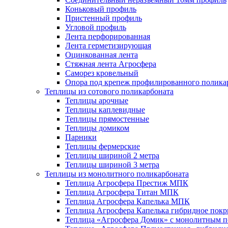
Коньковый профиль
Пристенный профиль
Угловой профиль
Лента перфорированная
Лента герметизирующая
Оцинкованная лента
Стяжная лента Агросфера
Саморез кровельный
Опора под крепеж профилированного полика
Теплицы из сотового поликарбоната
Теплицы арочные
Теплицы каплевидные
Теплицы прямостенные
Теплицы домиком
Парники
Теплицы фермерские
Теплицы шириной 2 метра
Теплицы шириной 3 метра
Теплицы из монолитного поликарбоната
Теплица Агросфера Престиж МПК
Теплица Агросфера Титан МПК
Теплица Агросфера Капелька МПК
Теплица Агросфера Капелька гибридное пок
Теплица «Агросфера Домик» с монолитным по