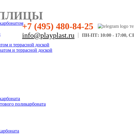
ПЛИЦЫ
карбонатом
+7 (495) 480-84-25
н
info@playplast.ru
ПН-ПТ: 10:00 - 17:00, СБ
атом и террасной доской
натом и террасной доской
карбоната
отового поликарбоната
карбоната