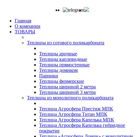
Главная
О компании
ТОВАРЫ
Теплицы из сотового поликарбоната
Теплицы арочные
Теплицы каплевидные
Теплицы прямостенные
Теплицы домиком
Парники
Теплицы фермерские
Теплицы шириной 2 метра
Теплицы шириной 3 метра
Теплицы из монолитного поликарбоната
Теплица Агросфера Престиж МПК
Теплица Агросфера Титан МПК
Теплица Агросфера Капелька МПК
Теплица Агросфера Капелька гибридное
покрытие
Теплица «Агросфера Домик» с монолитным