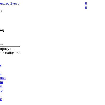
ехово-Зуево
0
0
о?
од
апросу ни
 не найдено!
к
в
ово
ка
ск
во
о
но