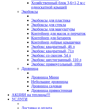
Хозяйственный блок 3,6×1,2 м с
односкатной крышей
Экобоксы
Экобоксы для пластика
Экобоксы для стекла
Экобоксы для макулатуры
Контейнер для масок и перчаток
Контейнер для батареек
Контейнер добрые крышечки
Экобокс квадратный, 46 л
Экобокс квадратный, 71л
Экобокс со скосом, 54 л
Экобокс шестигранный, 110 л
Экобокс прямоугольный, 100л
Дровница
Дровница Мини
Небольшие дровницы
Дровница садовая
Дровница прямостенная
АКЦИИ на теплицы!!!
УСЛУГИ
Доставка и оплата