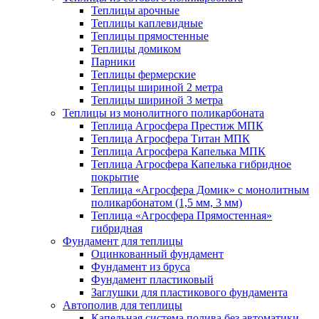
Теплицы арочные
Теплицы каплевидные
Теплицы прямостенные
Теплицы домиком
Парники
Теплицы фермерские
Теплицы шириной 2 метра
Теплицы шириной 3 метра
Теплицы из монолитного поликарбоната
Теплица Агросфера Престиж МПК
Теплица Агросфера Титан МПК
Теплица Агросфера Капелька МПК
Теплица Агросфера Капелька гибридное
покрытие
Теплица «Агросфера Домик» с монолитным
поликарбонатом (1,5 мм, 3 мм)
Теплица «Агросфера Прямостенная»
гибридная
Фундамент для теплицы
Оцинкованный фундамент
Фундамент из бруса
Фундамент пластиковый
Заглушки для пластикового фундамента
Автополив для теплицы
Капельная система полива без автоматики