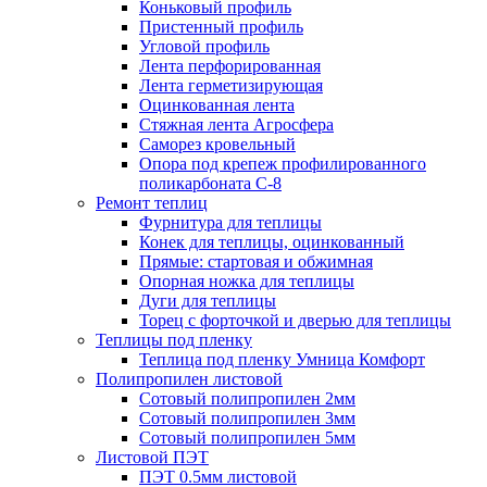
Коньковый профиль
Пристенный профиль
Угловой профиль
Лента перфорированная
Лента герметизирующая
Оцинкованная лента
Стяжная лента Агросфера
Саморез кровельный
Опора под крепеж профилированного
поликарбоната С-8
Ремонт теплиц
Фурнитура для теплицы
Конек для теплицы, оцинкованный
Прямые: стартовая и обжимная
Опорная ножка для теплицы
Дуги для теплицы
Торец с форточкой и дверью для теплицы
Теплицы под пленку
Теплица под пленку Умница Комфорт
Полипропилен листовой
Сотовый полипропилен 2мм
Сотовый полипропилен 3мм
Сотовый полипропилен 5мм
Листовой ПЭТ
ПЭТ 0.5мм листовой