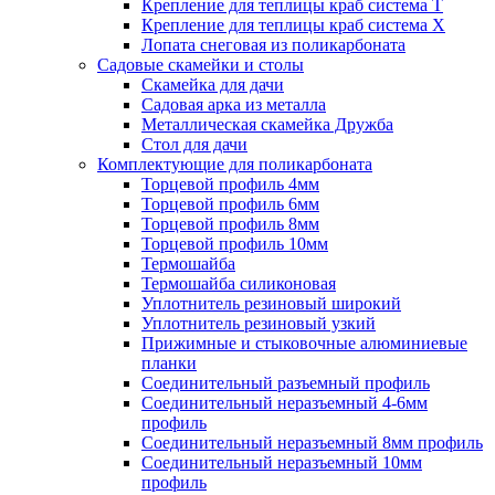
Крепление для теплицы краб система Т
Крепление для теплицы краб система Х
Лопата снеговая из поликарбоната
Садовые скамейки и столы
Скамейка для дачи
Садовая арка из металла
Металлическая скамейка Дружба
Стол для дачи
Комплектующие для поликарбоната
Торцевой профиль 4мм
Торцевой профиль 6мм
Торцевой профиль 8мм
Торцевой профиль 10мм
Термошайба
Термошайба силиконовая
Уплотнитель резиновый широкий
Уплотнитель резиновый узкий
Прижимные и стыковочные алюминиевые
планки
Соединительный разъемный профиль
Соединительный неразъемный 4-6мм
профиль
Соединительный неразъемный 8мм профиль
Соединительный неразъемный 10мм
профиль