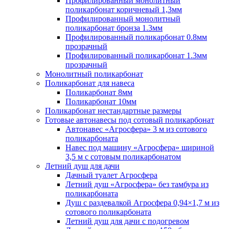
Профилированный монолитный
поликарбонат коричневый 1,3мм
Профилированный монолитный
поликарбонат бронза 1.3мм
Профилированный поликарбонат 0.8мм
прозрачный
Профилированный поликарбонат 1.3мм
прозрачный
Монолитный поликарбонат
Поликарбонат для навеса
Поликарбонат 8мм
Поликарбонат 10мм
Поликарбонат нестандартные размеры
Готовые автонавесы под сотовый поликарбонат
Автонавес «Агросфера» 3 м из сотового
поликарбоната
Навес под машину «Агросфера» шириной
3,5 м с сотовым поликарбонатом
Летний душ для дачи
Дачный туалет Агросфера
Летний душ «Агросфера» без тамбура из
поликарбоната
Душ с раздевалкой Агросфера 0,94×1,7 м из
сотового поликарбоната
Летний душ для дачи с подогревом