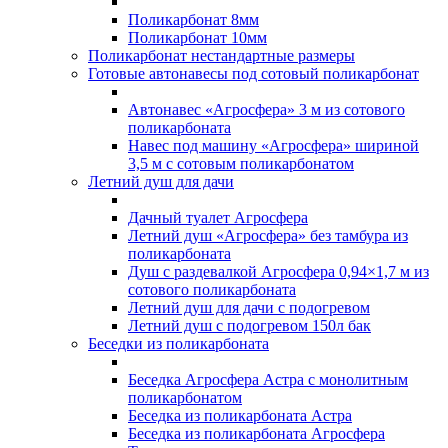
Поликарбонат 8мм
Поликарбонат 10мм
Поликарбонат нестандартные размеры
Готовые автонавесы под сотовый поликарбонат
Автонавес «Агросфера» 3 м из сотового
поликарбоната
Навес под машину «Агросфера» шириной
3,5 м с сотовым поликарбонатом
Летний душ для дачи
Дачный туалет Агросфера
Летний душ «Агросфера» без тамбура из
поликарбоната
Душ с раздевалкой Агросфера 0,94×1,7 м из
сотового поликарбоната
Летний душ для дачи с подогревом
Летний душ с подогревом 150л бак
Беседки из поликарбоната
Беседка Агросфера Астра с монолитным
поликарбонатом
Беседка из поликарбоната Астра
Беседка из поликарбоната Агросфера