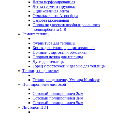
Лента перфорированная
Лента герметизирующая
Оцинкованная лента
Стяжная лента Агросфера
Саморез кровельный
Опора под крепеж профилированного
поликарбоната С-8
Ремонт теплиц
Фурнитура для теплицы
Конек для теплицы, оцинкованный
Прямые: стартовая и обжимная
Опорная ножка для теплицы
Дуги для теплицы
Торец с форточкой и дверью для теплицы
Теплицы под пленку
Теплица под пленку Умница Комфорт
Полипропилен листовой
Сотовый полипропилен 2мм
Сотовый полипропилен 3мм
Сотовый полипропилен 5мм
Листовой ПЭТ