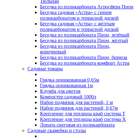
Тюльпан
Беседка из поликарбоната Агросфера Пион
Беседка садовая «Астра» с синим
поликарбонатом и террасной доской
Беседка садовая «Астра» с жёлтым
поликарбонатом и террасной доской
Беседка из поликарбоната Пион, зелёный
Беседка из поликарбоната Пион, жёлтый
Беседка из поликарбоната Пион,
коричневый
Беседка из поликарбоната Пион, бирюза
Беседка из поликарбоната комфорт Астра
Садовые товары
Грядка оцинкованная 0,65м
Грядка оцинкованная 1м
Клумба для цветов
Компостер садовый 1000л
Набор подвязок для растений, 1 м
Набор подвязок для растений, 0,67м
Крепление для теплицы краб система Т
Крепление для теплицы краб система Х
Лопата снеговая из поликарбоната
Садовые скамейки и столы