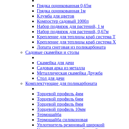
Грядка оцинкованная 0,65м
Грядка оцинкованная 1м
Клумба для цветов
Компостер садовый 1000л
Набор подвязок для растений, 1 м
Набор подвязок для растений, 0,67м
Крепление для теплицы краб система Т
Крепление для теплицы краб система Х
Лопата снеговая из поликарбоната
Садовые скамейки и столы
Скамейка для дачи
Садовая арка из металла
Металлическая скамейка Дружба
Стол для дачи
Комплектующие для поликарбоната
Торцевой профиль 4мм
Торцевой профиль 6мм
Торцевой профиль 8мм
Торцевой профиль 10мм
Термошайба
Термошайба силиконовая
Уплотнитель резиновый широкий