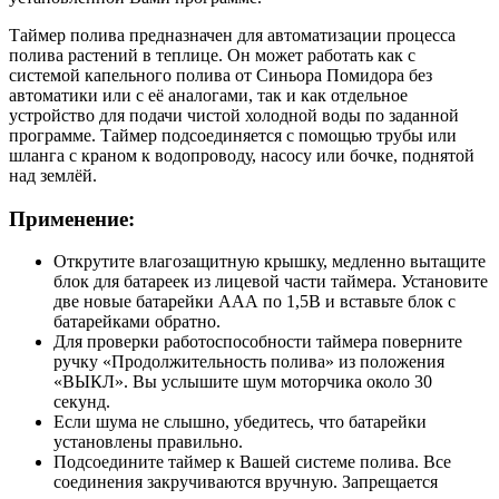
Таймер полива предназначен для автоматизации процесса
полива растений в теплице. Он может работать как с
системой капельного полива от Синьора Помидора без
автоматики или с её аналогами, так и как отдельное
устройство для подачи чистой холодной воды по заданной
программе. Таймер подсоединяется с помощью трубы или
шланга с краном к водопроводу, насосу или бочке, поднятой
над землёй.
Применение:
Открутите влагозащитную крышку, медленно вытащите
блок для батареек из лицевой части таймера. Установите
две новые батарейки ААА по 1,5В и вставьте блок с
батарейками обратно.
Для проверки работоспособности таймера поверните
ручку «Продолжительность полива» из положения
«ВЫКЛ». Вы услышите шум моторчика около 30
секунд.
Если шума не слышно, убедитесь, что батарейки
установлены правильно.
Подсоедините таймер к Вашей системе полива. Все
соединения закручиваются вручную. Запрещается