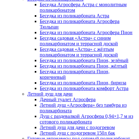
Беседка Агросфера Астра с монолитным
поликарбонатом
Беседка из поликарбоната Астра
Беседка из поликарбоната Агросфера
Тюльпан
Беседка из поликарбоната Агросфера Пион
Беседка садовая «Астра» с синим
поликарбонатом и террасной доской
Беседка садовая «Астра» с жёлтым
поликарбонатом и террасной доской
Беседка из поликарбоната Пион, зелёный
Беседка из поликарбоната Пион, жёлтый
Беседка из поликарбоната Пион,
коричневый
Беседка из поликарбоната Пион, бирюза
Беседка из поликарбоната комфорт Астра
Летний душ для дачи
Дачный туалет Агросфера
Летний душ «Агросфера» без тамбура из
поликарбоната
Душ с раздевалкой Агросфера 0,94×1,7 м из
сотового поликарбоната
Летний душ для дачи с подогревом
Летний душ с подогревом 150л бак
Готовые автонавесы под сотовый поликарбонат