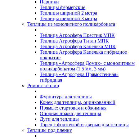
Парники
Теплицы фермерские
Теплицы шириной 2 метра
Теплицы шириной 3 метра
Теплицы из монолитного поликарбоната
Теплица Агросфера Престиж МПК
Теплица Агросфера Титан МПК
Теплица Агросфера Капелька МПК
Теплица Агросфера Капелька гибридное
покрытие
Теплица «Агросфера Домик» с монолитным
поликарбонатом (1,5 мм, 3 мм)
Теплица «Агросфера Прямостенная»
гибридная
Ремонт теплиц
Фурнитура для теплицы
Конек для теплицы, оцинкованный
Прямые: стартовая и обжимная
Опорная ножка для теплицы
Дуги для теплицы
Торец с форточкой и дверью для теплицы
Теплицы под пленку