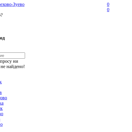
ехово-Зуево
0
0
о?
од
апросу ни
 не найдено!
к
в
ово
ка
ск
во
о
но