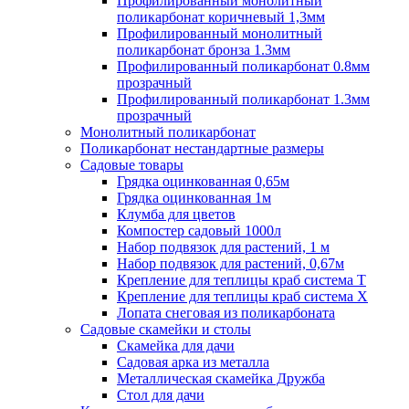
Профилированный монолитный
поликарбонат коричневый 1,3мм
Профилированный монолитный
поликарбонат бронза 1.3мм
Профилированный поликарбонат 0.8мм
прозрачный
Профилированный поликарбонат 1.3мм
прозрачный
Монолитный поликарбонат
Поликарбонат нестандартные размеры
Садовые товары
Грядка оцинкованная 0,65м
Грядка оцинкованная 1м
Клумба для цветов
Компостер садовый 1000л
Набор подвязок для растений, 1 м
Набор подвязок для растений, 0,67м
Крепление для теплицы краб система Т
Крепление для теплицы краб система Х
Лопата снеговая из поликарбоната
Садовые скамейки и столы
Скамейка для дачи
Садовая арка из металла
Металлическая скамейка Дружба
Стол для дачи