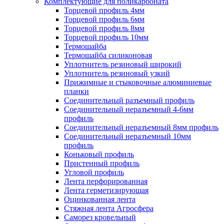
Комплектующие для поликарбоната
Торцевой профиль 4мм
Торцевой профиль 6мм
Торцевой профиль 8мм
Торцевой профиль 10мм
Термошайба
Термошайба силиконовая
Уплотнитель резиновый широкий
Уплотнитель резиновый узкий
Прижимные и стыковочные алюминиевые
планки
Соединительный разъемный профиль
Соединительный неразъемный 4-6мм
профиль
Соединительный неразъемный 8мм профиль
Соединительный неразъемный 10мм
профиль
Коньковый профиль
Пристенный профиль
Угловой профиль
Лента перфорированная
Лента герметизирующая
Оцинкованная лента
Стяжная лента Агросфера
Саморез кровельный