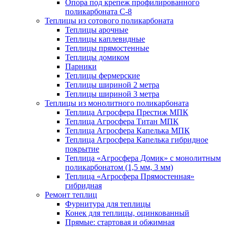
Опора под крепеж профилированного
поликарбоната С-8
Теплицы из сотового поликарбоната
Теплицы арочные
Теплицы каплевидные
Теплицы прямостенные
Теплицы домиком
Парники
Теплицы фермерские
Теплицы шириной 2 метра
Теплицы шириной 3 метра
Теплицы из монолитного поликарбоната
Теплица Агросфера Престиж МПК
Теплица Агросфера Титан МПК
Теплица Агросфера Капелька МПК
Теплица Агросфера Капелька гибридное
покрытие
Теплица «Агросфера Домик» с монолитным
поликарбонатом (1,5 мм, 3 мм)
Теплица «Агросфера Прямостенная»
гибридная
Ремонт теплиц
Фурнитура для теплицы
Конек для теплицы, оцинкованный
Прямые: стартовая и обжимная