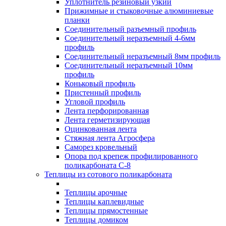
Уплотнитель резиновый узкий
Прижимные и стыковочные алюминиевые
планки
Соединительный разъемный профиль
Соединительный неразъемный 4-6мм
профиль
Соединительный неразъемный 8мм профиль
Соединительный неразъемный 10мм
профиль
Коньковый профиль
Пристенный профиль
Угловой профиль
Лента перфорированная
Лента герметизирующая
Оцинкованная лента
Стяжная лента Агросфера
Саморез кровельный
Опора под крепеж профилированного
поликарбоната С-8
Теплицы из сотового поликарбоната
Теплицы арочные
Теплицы каплевидные
Теплицы прямостенные
Теплицы домиком