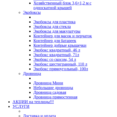
Хозяйственный блок 3,6×1,2 м с
односкатной крышей
Экобоксы
Экобоксы для пластика
Экобоксы для стекла
Экобоксы для макулатуры
Контейнер для масок и перчаток
Контейнер для батареек
Контейнер добрые крышечки
Экобокс квадратный, 46 л
Экобокс квадратный, 71л
Экобокс со скосом, 54 л
Экобокс шестигранный, 110 л
Экобокс прямоугольный, 100л
Дровница
Дровница Мини
Небольшие дровницы
Дровница садовая
Дровница прямостенная
АКЦИИ на теплицы!!!
УСЛУГИ
Доставка и оплата