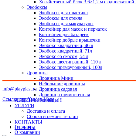
Хозяйственный блок 3,6×1,2 м с односкатной
Экобоксы
Экобоксы для пластика
Экобоксы для стекла
Экобоксы для макулатуры
Контейнер для масок и перчаток
Контейнер для батареек
Контейнер добрые крышечки
Экобокс квадратный, 46 л
Экобокс квадратный, 71л
Экобокс со скосом, 54 л
Экобокс шестигранный, 110 л
Экобокс прямоугольный, 100л
Дровница
Дровница Мини
Небольшие дровницы
info@playplast.ru
Дровница садовая
Дровница прямостенная
Ссылка для Yandex Maps
АКЦИИ на теплицы!!!
УСЛУГИ
Доставка и оплата
Сборка и ремонт теплиц
КОНТАКТЫ
Главная
ОТЗЫВЫ
О компании