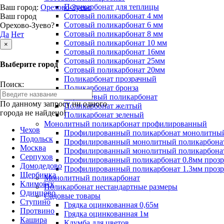
Поликарбонат для теплицы
Ваш город:
Орехово-Зуево
Сотовый поликарбонат 4 мм
Ваш город
Сотовый поликарбонат 6 мм
Орехово-Зуево?
Сотовый поликарбонат 8 мм
Да
Нет
Сотовый поликарбонат 10 мм
×
Сотовый поликарбонат 16мм
Сотовый поликарбонат 25мм
Выберите город
Сотовый поликарбонат 20мм
Поликарбонат прозрачный
Поиск:
Поликарбонат бронза
Коричневый поликарбонат
По данному запросу ни одного
Поликарбонат желтый
города не найдено!
Поликарбонат зеленый
Монолитный поликарбонат профилированный
Чехов
Профилированный поликарбонат монолитный
Подольск
Профилированный монолитный поликарбонат
Москва
Профилированный монолитный поликарбонат
Серпухов
Профилированный поликарбонат 0.8мм проз
Домодедово
Профилированный поликарбонат 1.3мм проз
Щербинка
Монолитный поликарбонат
Климовск
Поликарбонат нестандартные размеры
Одинцово
Садовые товары
Ступино
Грядка оцинкованная 0,65м
Протвино
Грядка оцинкованная 1м
Кашира
Клумба для цветов