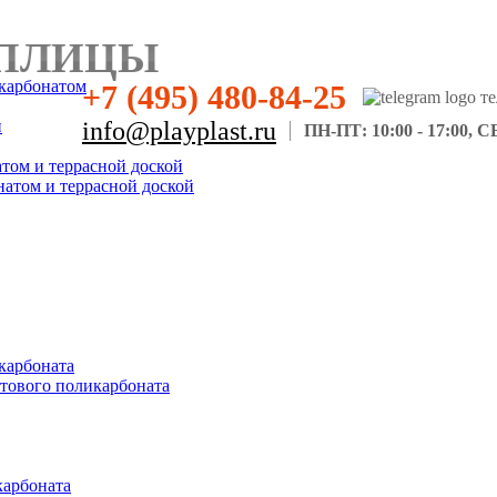
ПЛИЦЫ
карбонатом
+7 (495) 480-84-25
н
info@playplast.ru
ПН-ПТ: 10:00 - 17:00, СБ
атом и террасной доской
натом и террасной доской
карбоната
отового поликарбоната
карбоната