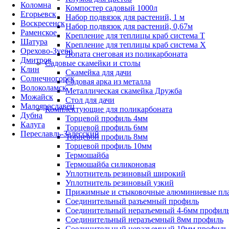
Коломна
Компостер садовый 1000л
Егорьевск
Набор подвязок для растений, 1 м
Воскресенск
Набор подвязок для растений, 0,67м
Раменское
Крепление для теплицы краб система Т
Шатура
Крепление для теплицы краб система Х
Орехово-Зуево
Лопата снеговая из поликарбоната
Дмитров
Садовые скамейки и столы
Клин
Скамейка для дачи
Солнечногорск
Садовая арка из металла
Волоколамск
Металлическая скамейка Дружба
Можайск
Стол для дачи
Малоярославец
Комплектующие для поликарбоната
Дубна
Торцевой профиль 4мм
Калуга
Торцевой профиль 6мм
Переславль-Залесский
Торцевой профиль 8мм
Торцевой профиль 10мм
Термошайба
Термошайба силиконовая
Уплотнитель резиновый широкий
Уплотнитель резиновый узкий
Прижимные и стыковочные алюминиевые пл
Соединительный разъемный профиль
Соединительный неразъемный 4-6мм профил
Соединительный неразъемный 8мм профиль
Соединительный неразъемный 10мм профиль