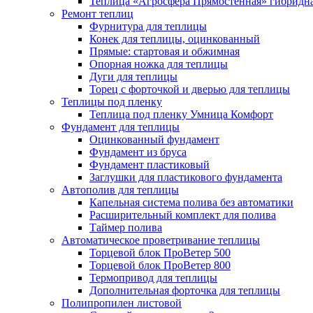
Теплица «Агросфера Прямостенная» гибридн
Ремонт теплиц
Фурнитура для теплицы
Конек для теплицы, оцинкованный
Прямые: стартовая и обжимная
Опорная ножка для теплицы
Дуги для теплицы
Торец с форточкой и дверью для теплицы
Теплицы под пленку
Теплица под пленку Умница Комфорт
Фундамент для теплицы
Оцинкованный фундамент
Фундамент из бруса
Фундамент пластиковый
Заглушки для пластикового фундамента
Автополив для теплицы
Капельная система полива без автоматики
Расширительный комплект для полива
Таймер полива
Автоматическое проветривание теплицы
Торцевой блок ПроВетер 500
Торцевой блок ПроВетер 800
Термопривод для теплицы
Дополнительная форточка для теплицы
Полипропилен листовой