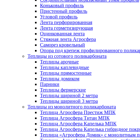
Коньковый профиль
Пристенный профиль
Угловой профиль
Лента перфорированная
Лента герметизирующая
Оцинкованная лента
Стяжная лента Агросфера
Саморез кровельный
Опора под крепеж профилированного полика
Теплицы из сотового поликарбоната
Теплицы арочные
Теплицы каплевидные
Теплицы прямостенные
Теплицы домиком
Парники
Теплицы фермерские
Теплицы шириной 2 метра
Теплицы шириной 3 метра
Теплицы из монолитного поликарбоната
Теплица Агросфера Престиж МПК
Теплица Агросфера Титан МПК
Теплица Агросфера Капелька МПК
Теплица Агросфера Капелька гибридное пок
Теплица «Агросфера Домик» с монолитным по