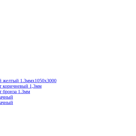
 желтый 1.3ммх1050х3000
 коричневый 1,3мм
 бронза 1.3мм
рачный
рачный