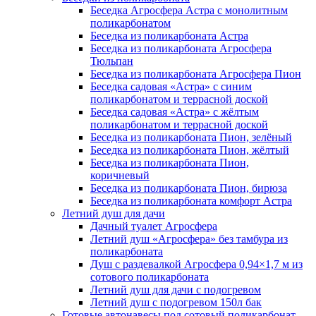
Беседка Агросфера Астра с монолитным
поликарбонатом
Беседка из поликарбоната Астра
Беседка из поликарбоната Агросфера
Тюльпан
Беседка из поликарбоната Агросфера Пион
Беседка садовая «Астра» с синим
поликарбонатом и террасной доской
Беседка садовая «Астра» с жёлтым
поликарбонатом и террасной доской
Беседка из поликарбоната Пион, зелёный
Беседка из поликарбоната Пион, жёлтый
Беседка из поликарбоната Пион,
коричневый
Беседка из поликарбоната Пион, бирюза
Беседка из поликарбоната комфорт Астра
Летний душ для дачи
Дачный туалет Агросфера
Летний душ «Агросфера» без тамбура из
поликарбоната
Душ с раздевалкой Агросфера 0,94×1,7 м из
сотового поликарбоната
Летний душ для дачи с подогревом
Летний душ с подогревом 150л бак
Готовые автонавесы под сотовый поликарбонат