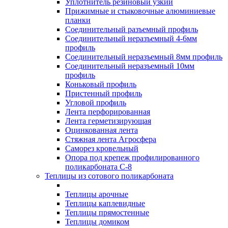
Уплотнитель резиновый узкий
Прижимные и стыковочные алюминиевые
планки
Соединительный разъемный профиль
Соединительный неразъемный 4-6мм
профиль
Соединительный неразъемный 8мм профиль
Соединительный неразъемный 10мм
профиль
Коньковый профиль
Пристенный профиль
Угловой профиль
Лента перфорированная
Лента герметизирующая
Оцинкованная лента
Стяжная лента Агросфера
Саморез кровельный
Опора под крепеж профилированного
поликарбоната С-8
Теплицы из сотового поликарбоната
Теплицы арочные
Теплицы каплевидные
Теплицы прямостенные
Теплицы домиком