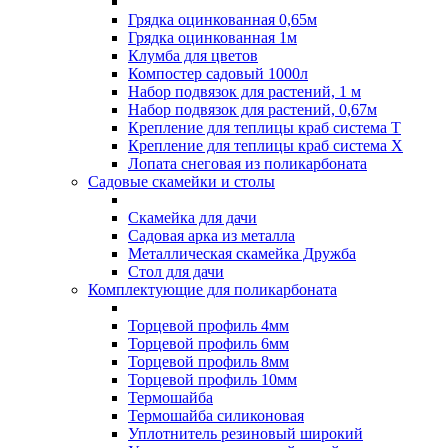
Грядка оцинкованная 0,65м
Грядка оцинкованная 1м
Клумба для цветов
Компостер садовый 1000л
Набор подвязок для растений, 1 м
Набор подвязок для растений, 0,67м
Крепление для теплицы краб система Т
Крепление для теплицы краб система Х
Лопата снеговая из поликарбоната
Садовые скамейки и столы
Скамейка для дачи
Садовая арка из металла
Металлическая скамейка Дружба
Стол для дачи
Комплектующие для поликарбоната
Торцевой профиль 4мм
Торцевой профиль 6мм
Торцевой профиль 8мм
Торцевой профиль 10мм
Термошайба
Термошайба силиконовая
Уплотнитель резиновый широкий