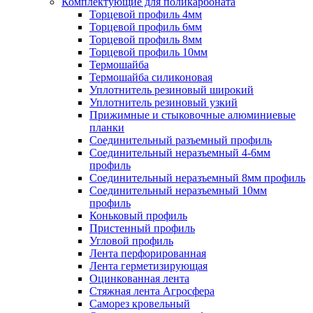
Комплектующие для поликарбоната
Торцевой профиль 4мм
Торцевой профиль 6мм
Торцевой профиль 8мм
Торцевой профиль 10мм
Термошайба
Термошайба силиконовая
Уплотнитель резиновый широкий
Уплотнитель резиновый узкий
Прижимные и стыковочные алюминиевые
планки
Соединительный разъемный профиль
Соединительный неразъемный 4-6мм
профиль
Соединительный неразъемный 8мм профиль
Соединительный неразъемный 10мм
профиль
Коньковый профиль
Пристенный профиль
Угловой профиль
Лента перфорированная
Лента герметизирующая
Оцинкованная лента
Стяжная лента Агросфера
Саморез кровельный