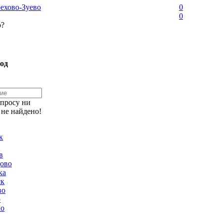
ехово-Зуево
0
0
о?
од
апросу ни
 не найдено!
к
в
ово
ка
ск
во
о
но