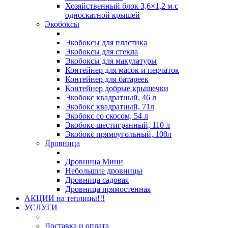
Хозяйственный блок 3,6×1,2 м с
односкатной крышей
Экобоксы
Экобоксы для пластика
Экобоксы для стекла
Экобоксы для макулатуры
Контейнер для масок и перчаток
Контейнер для батареек
Контейнер добрые крышечки
Экобокс квадратный, 46 л
Экобокс квадратный, 71л
Экобокс со скосом, 54 л
Экобокс шестигранный, 110 л
Экобокс прямоугольный, 100л
Дровница
Дровница Мини
Небольшие дровницы
Дровница садовая
Дровница прямостенная
АКЦИИ на теплицы!!!
УСЛУГИ
Доставка и оплата