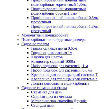
Профилированный монолитный
поликарбонат коричневый 1,3мм
Профилированный монолитный
поликарбонат бронза 1.3мм
Профилированный поликарбонат 0.8мм
прозрачный
Профилированный поликарбонат 1.3мм
прозрачный
Монолитный поликарбонат
Поликарбонат нестандартные размеры
Садовые товары
Грядка оцинкованная 0,65м
Грядка оцинкованная 1м
Клумба для цветов
Компостер садовый 1000л
Набор подвязок для растений, 1 м
Набор подвязок для растений, 0,67м
Крепление для теплицы краб система Т
Крепление для теплицы краб система Х
Лопата снеговая из поликарбоната
Садовые скамейки и столы
Скамейка для дачи
Садовая арка из металла
Металлическая скамейка Дружба
Стол для дачи