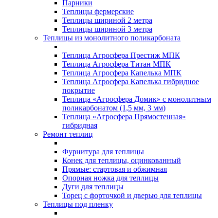
Парники
Теплицы фермерские
Теплицы шириной 2 метра
Теплицы шириной 3 метра
Теплицы из монолитного поликарбоната
Теплица Агросфера Престиж МПК
Теплица Агросфера Титан МПК
Теплица Агросфера Капелька МПК
Теплица Агросфера Капелька гибридное
покрытие
Теплица «Агросфера Домик» с монолитным
поликарбонатом (1,5 мм, 3 мм)
Теплица «Агросфера Прямостенная»
гибридная
Ремонт теплиц
Фурнитура для теплицы
Конек для теплицы, оцинкованный
Прямые: стартовая и обжимная
Опорная ножка для теплицы
Дуги для теплицы
Торец с форточкой и дверью для теплицы
Теплицы под пленку