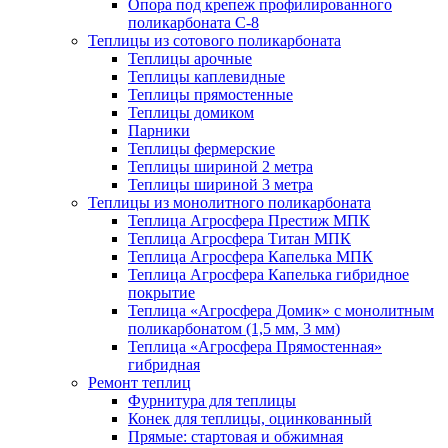
Опора под крепеж профилированного
поликарбоната С-8
Теплицы из сотового поликарбоната
Теплицы арочные
Теплицы каплевидные
Теплицы прямостенные
Теплицы домиком
Парники
Теплицы фермерские
Теплицы шириной 2 метра
Теплицы шириной 3 метра
Теплицы из монолитного поликарбоната
Теплица Агросфера Престиж МПК
Теплица Агросфера Титан МПК
Теплица Агросфера Капелька МПК
Теплица Агросфера Капелька гибридное
покрытие
Теплица «Агросфера Домик» с монолитным
поликарбонатом (1,5 мм, 3 мм)
Теплица «Агросфера Прямостенная»
гибридная
Ремонт теплиц
Фурнитура для теплицы
Конек для теплицы, оцинкованный
Прямые: стартовая и обжимная