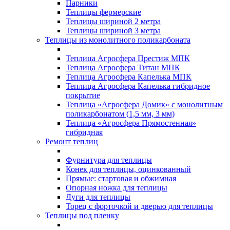
Парники
Теплицы фермерские
Теплицы шириной 2 метра
Теплицы шириной 3 метра
Теплицы из монолитного поликарбоната
Теплица Агросфера Престиж МПК
Теплица Агросфера Титан МПК
Теплица Агросфера Капелька МПК
Теплица Агросфера Капелька гибридное
покрытие
Теплица «Агросфера Домик» с монолитным
поликарбонатом (1,5 мм, 3 мм)
Теплица «Агросфера Прямостенная»
гибридная
Ремонт теплиц
Фурнитура для теплицы
Конек для теплицы, оцинкованный
Прямые: стартовая и обжимная
Опорная ножка для теплицы
Дуги для теплицы
Торец с форточкой и дверью для теплицы
Теплицы под пленку