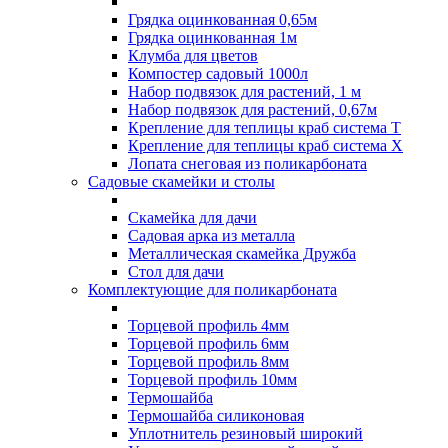
Грядка оцинкованная 0,65м
Грядка оцинкованная 1м
Клумба для цветов
Компостер садовый 1000л
Набор подвязок для растений, 1 м
Набор подвязок для растений, 0,67м
Крепление для теплицы краб система Т
Крепление для теплицы краб система Х
Лопата снеговая из поликарбоната
Садовые скамейки и столы
Скамейка для дачи
Садовая арка из металла
Металлическая скамейка Дружба
Стол для дачи
Комплектующие для поликарбоната
Торцевой профиль 4мм
Торцевой профиль 6мм
Торцевой профиль 8мм
Торцевой профиль 10мм
Термошайба
Термошайба силиконовая
Уплотнитель резиновый широкий