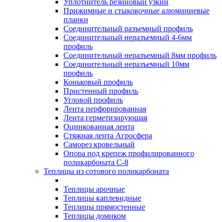
Уплотнитель резиновый узкий
Прижимные и стыковочные алюминиевые
планки
Соединительный разъемный профиль
Соединительный неразъемный 4-6мм
профиль
Соединительный неразъемный 8мм профиль
Соединительный неразъемный 10мм
профиль
Коньковый профиль
Пристенный профиль
Угловой профиль
Лента перфорированная
Лента герметизирующая
Оцинкованная лента
Стяжная лента Агросфера
Саморез кровельный
Опора под крепеж профилированного
поликарбоната С-8
Теплицы из сотового поликарбоната
Теплицы арочные
Теплицы каплевидные
Теплицы прямостенные
Теплицы домиком