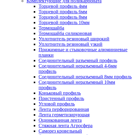
Комплектующие для поликарбоната
Торцевой профиль 4мм
Торцевой профиль 6мм
Торцевой профиль 8мм
Торцевой профиль 10мм
Термошайба
Термошайба силиконовая
Уплотнитель резиновый широкий
Уплотнитель резиновый узкий
Прижимные и стыковочные алюминиевые
планки
Соединительный разъемный профиль
Соединительный неразъемный 4-6мм
профиль
Соединительный неразъемный 8мм профиль
Соединительный неразъемный 10мм
профиль
Коньковый профиль
Пристенный профиль
Угловой профиль
Лента перфорированная
Лента герметизирующая
Оцинкованная лента
Стяжная лента Агросфера
Саморез кровельный