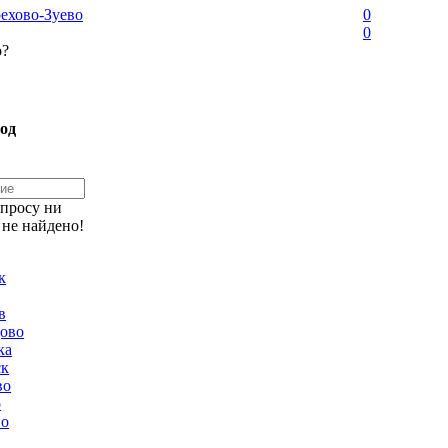
ехово-Зуево
0
0
о?
од
апросу ни
 не найдено!
к
в
ово
ка
ск
во
о
но