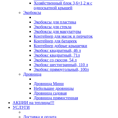
Хозяйственный блок 3,6×1,2 м с
односкатной крышей
Экобоксы
Экобоксы для пластика
Экобоксы для стекла
Экобоксы для макулатуры
Контейнер для масок и перчаток
Контейнер для батареек
Контейнер добрые крышечки
Экобокс квадратный, 46 л
Экобокс квадратный, 71л
Экобокс со скосом, 54 л
Экобокс шестигранный, 110 л
Экобокс прямоугольный, 100л
Дровница
Дровница Мини
Небольшие дровницы
Дровница садовая
Дровница прямостенная
АКЦИИ на теплицы!!!
УСЛУГИ
Доставка и оплата