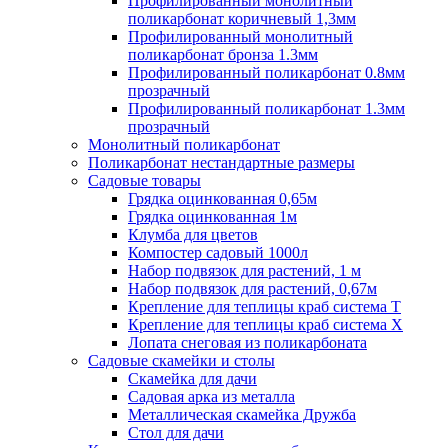
Профилированный монолитный
поликарбонат коричневый 1,3мм
Профилированный монолитный
поликарбонат бронза 1.3мм
Профилированный поликарбонат 0.8мм
прозрачный
Профилированный поликарбонат 1.3мм
прозрачный
Монолитный поликарбонат
Поликарбонат нестандартные размеры
Садовые товары
Грядка оцинкованная 0,65м
Грядка оцинкованная 1м
Клумба для цветов
Компостер садовый 1000л
Набор подвязок для растений, 1 м
Набор подвязок для растений, 0,67м
Крепление для теплицы краб система Т
Крепление для теплицы краб система Х
Лопата снеговая из поликарбоната
Садовые скамейки и столы
Скамейка для дачи
Садовая арка из металла
Металлическая скамейка Дружба
Стол для дачи