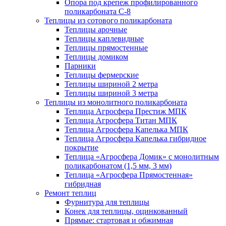
Опора под крепеж профилированного
поликарбоната С-8
Теплицы из сотового поликарбоната
Теплицы арочные
Теплицы каплевидные
Теплицы прямостенные
Теплицы домиком
Парники
Теплицы фермерские
Теплицы шириной 2 метра
Теплицы шириной 3 метра
Теплицы из монолитного поликарбоната
Теплица Агросфера Престиж МПК
Теплица Агросфера Титан МПК
Теплица Агросфера Капелька МПК
Теплица Агросфера Капелька гибридное
покрытие
Теплица «Агросфера Домик» с монолитным
поликарбонатом (1,5 мм, 3 мм)
Теплица «Агросфера Прямостенная»
гибридная
Ремонт теплиц
Фурнитура для теплицы
Конек для теплицы, оцинкованный
Прямые: стартовая и обжимная