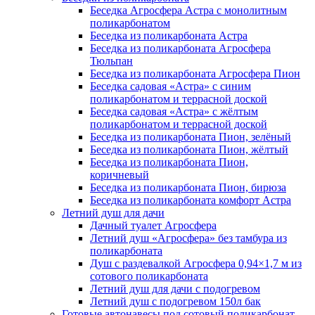
Беседка Агросфера Астра с монолитным
поликарбонатом
Беседка из поликарбоната Астра
Беседка из поликарбоната Агросфера
Тюльпан
Беседка из поликарбоната Агросфера Пион
Беседка садовая «Астра» с синим
поликарбонатом и террасной доской
Беседка садовая «Астра» с жёлтым
поликарбонатом и террасной доской
Беседка из поликарбоната Пион, зелёный
Беседка из поликарбоната Пион, жёлтый
Беседка из поликарбоната Пион,
коричневый
Беседка из поликарбоната Пион, бирюза
Беседка из поликарбоната комфорт Астра
Летний душ для дачи
Дачный туалет Агросфера
Летний душ «Агросфера» без тамбура из
поликарбоната
Душ с раздевалкой Агросфера 0,94×1,7 м из
сотового поликарбоната
Летний душ для дачи с подогревом
Летний душ с подогревом 150л бак
Готовые автонавесы под сотовый поликарбонат