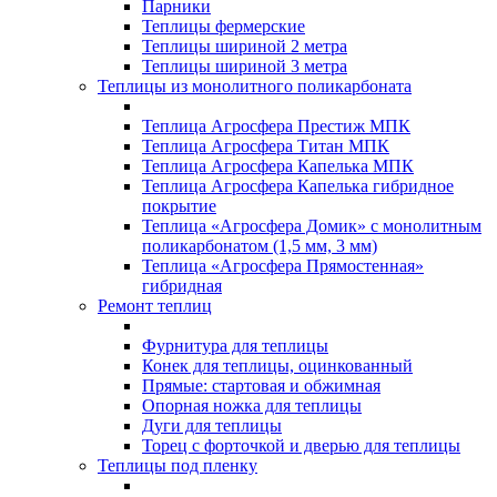
Парники
Теплицы фермерские
Теплицы шириной 2 метра
Теплицы шириной 3 метра
Теплицы из монолитного поликарбоната
Теплица Агросфера Престиж МПК
Теплица Агросфера Титан МПК
Теплица Агросфера Капелька МПК
Теплица Агросфера Капелька гибридное
покрытие
Теплица «Агросфера Домик» с монолитным
поликарбонатом (1,5 мм, 3 мм)
Теплица «Агросфера Прямостенная»
гибридная
Ремонт теплиц
Фурнитура для теплицы
Конек для теплицы, оцинкованный
Прямые: стартовая и обжимная
Опорная ножка для теплицы
Дуги для теплицы
Торец с форточкой и дверью для теплицы
Теплицы под пленку