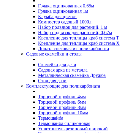
Грядка оцинкованная 0,65м
Грядка оцинкованная 1м
Клумба для цветов
Компостер садовый 1000л
Набор подвязок для растений, 1 м
Набор подвязок для растений, 0,67м
Крепление для теплицы краб система Т
Крепление для теплицы краб система Х
Лопата снеговая из поликарбоната
Садовые скамейки и столы
Скамейка для дачи
Садовая арка из металла
Металлическая скамейка Дружба
Стол для дачи
Комплектующие для поликарбоната
Торцевой профиль 4мм
Торцевой профиль 6мм
Торцевой профиль 8мм
Торцевой профиль 10мм
Термошайба
Термошайба силиконовая
Уплотнитель резиновый широкий