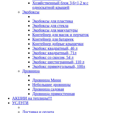
Хозяйственный блок 3,6×1,2 м с
односкатной крышей
Экобоксы
Экобоксы для пластика
Экобоксы для стекла
Экобоксы для макулатуры
Контейнер для масок и перчаток
Контейнер для батареек
Контейнер добрые крышечки
Экобокс квадратный, 46 л
Экобокс квадратный, 71л
Экобокс со скосом, 54 л
Экобокс шестигранный, 110 л
Экобокс прямоугольный, 100л
Дровница
Дровница Мини
Небольшие дровницы
Дровница садовая
Дровница прямостенная
АКЦИИ на теплицы!!!
УСЛУГИ
Доставка и оплата