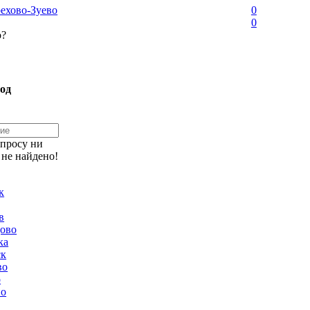
ехово-Зуево
0
0
о?
од
апросу ни
 не найдено!
к
в
ово
ка
ск
во
о
но