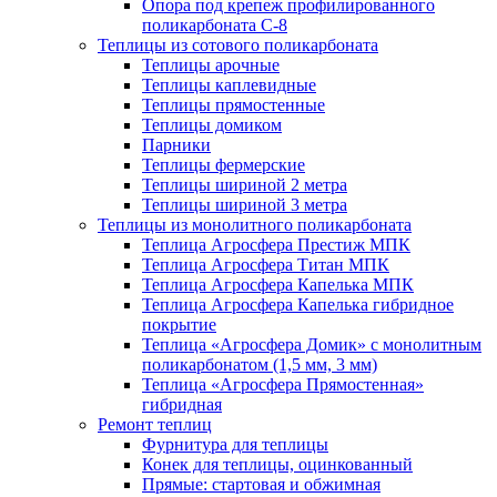
Опора под крепеж профилированного
поликарбоната С-8
Теплицы из сотового поликарбоната
Теплицы арочные
Теплицы каплевидные
Теплицы прямостенные
Теплицы домиком
Парники
Теплицы фермерские
Теплицы шириной 2 метра
Теплицы шириной 3 метра
Теплицы из монолитного поликарбоната
Теплица Агросфера Престиж МПК
Теплица Агросфера Титан МПК
Теплица Агросфера Капелька МПК
Теплица Агросфера Капелька гибридное
покрытие
Теплица «Агросфера Домик» с монолитным
поликарбонатом (1,5 мм, 3 мм)
Теплица «Агросфера Прямостенная»
гибридная
Ремонт теплиц
Фурнитура для теплицы
Конек для теплицы, оцинкованный
Прямые: стартовая и обжимная