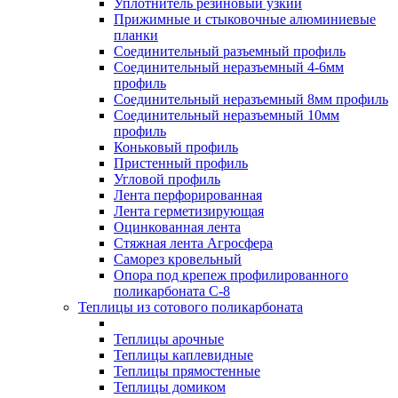
Уплотнитель резиновый узкий
Прижимные и стыковочные алюминиевые
планки
Соединительный разъемный профиль
Соединительный неразъемный 4-6мм
профиль
Соединительный неразъемный 8мм профиль
Соединительный неразъемный 10мм
профиль
Коньковый профиль
Пристенный профиль
Угловой профиль
Лента перфорированная
Лента герметизирующая
Оцинкованная лента
Стяжная лента Агросфера
Саморез кровельный
Опора под крепеж профилированного
поликарбоната С-8
Теплицы из сотового поликарбоната
Теплицы арочные
Теплицы каплевидные
Теплицы прямостенные
Теплицы домиком