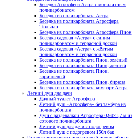
Беседка Агросфера Астра с монолитным
поликарбонатом
Беседка из поликарбоната Астра
Беседка из поликарбоната Агросфера
Тюльпан
Беседка из поликарбоната Агросфера Пион
Беседка садовая «Астра» с синим
поликарбонатом и террасной доской
Беседка садовая «Астра» с жёлтым
поликарбонатом и террасной доской
Беседка из поликарбоната Пион, зелёный
Беседка из поликарбоната Пион, жёлтый
Беседка из поликарбоната Пион,
коричневый
Беседка из поликарбоната Пион, бирюза
Беседка из поликарбоната комфорт Астра
Летний душ для дачи
Дачный туалет Агросфера
Летний душ «Агросфера» без тамбура из
поликарбоната
Душ с раздевалкой Агросфера 0,94×1,7 м из
сотового поликарбоната
Летний душ для дачи с подогревом
Летний душ с подогревом 150л бак
Готовые автонавесы под сотовый поликарбонат