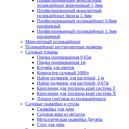
Профилированный монолитный
поликарбонат коричневый 1,3мм
Профилированный монолитный
поликарбонат бронза 1.3мм
Профилированный поликарбонат 0.8мм
прозрачный
Профилированный поликарбонат 1.3мм
прозрачный
Монолитный поликарбонат
Поликарбонат нестандартные размеры
Садовые товары
Грядка оцинкованная 0,65м
Грядка оцинкованная 1м
Клумба для цветов
Компостер садовый 1000л
Набор подвязок для растений, 1 м
Набор подвязок для растений, 0,67м
Крепление для теплицы краб система Т
Крепление для теплицы краб система Х
Лопата снеговая из поликарбоната
Садовые скамейки и столы
Скамейка для дачи
Садовая арка из металла
Металлическая скамейка Дружба
Стол для дачи