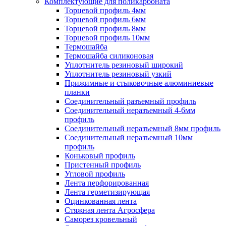
Комплектующие для поликарбоната
Торцевой профиль 4мм
Торцевой профиль 6мм
Торцевой профиль 8мм
Торцевой профиль 10мм
Термошайба
Термошайба силиконовая
Уплотнитель резиновый широкий
Уплотнитель резиновый узкий
Прижимные и стыковочные алюминиевые
планки
Соединительный разъемный профиль
Соединительный неразъемный 4-6мм
профиль
Соединительный неразъемный 8мм профиль
Соединительный неразъемный 10мм
профиль
Коньковый профиль
Пристенный профиль
Угловой профиль
Лента перфорированная
Лента герметизирующая
Оцинкованная лента
Стяжная лента Агросфера
Саморез кровельный