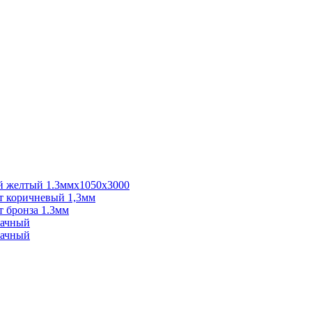
 желтый 1.3ммх1050х3000
 коричневый 1,3мм
 бронза 1.3мм
рачный
рачный