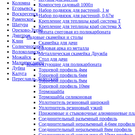
Коломна
Компостер садовый 1000л
Егорьевск
Набор подвязок для растений, 1 м
Воскресенск
Набор подвязок для растений, 0,67м
Раменское
Крепление для теплицы краб система Т
Шатура
Крепление для теплицы краб система Х
Орехово-Зуево
Лопата снеговая из поликарбоната
Дмитров
Садовые скамейки и столы
Клин
Скамейка для дачи
Солнечногорск
Садовая арка из металла
Волоколамск
Металлическая скамейка Дружба
Можайск
Стол для дачи
Малоярославец
Комплектующие для поликарбоната
Дубна
Торцевой профиль 4мм
Калуга
Торцевой профиль 6мм
Переславль-Залесский
Торцевой профиль 8мм
Торцевой профиль 10мм
Термошайба
Термошайба силиконовая
Уплотнитель резиновый широкий
Уплотнитель резиновый узкий
Прижимные и стыковочные алюминиевые пл
Соединительный разъемный профиль
Соединительный неразъемный 4-6мм профил
Соединительный неразъемный 8мм профиль
Соединительный неразъемный 10мм профиль