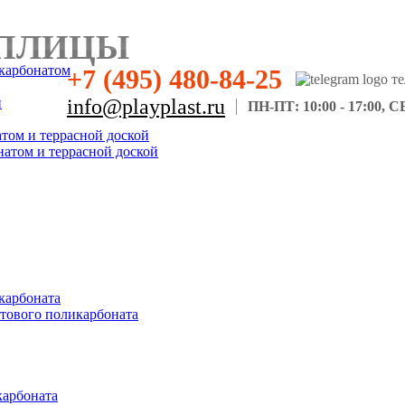
ПЛИЦЫ
карбонатом
+7 (495) 480-84-25
н
info@playplast.ru
ПН-ПТ: 10:00 - 17:00, СБ
атом и террасной доской
натом и террасной доской
карбоната
отового поликарбоната
карбоната