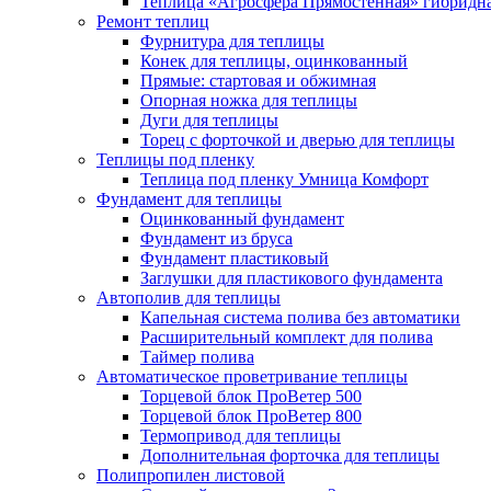
Теплица «Агросфера Прямостенная» гибридн
Ремонт теплиц
Фурнитура для теплицы
Конек для теплицы, оцинкованный
Прямые: стартовая и обжимная
Опорная ножка для теплицы
Дуги для теплицы
Торец с форточкой и дверью для теплицы
Теплицы под пленку
Теплица под пленку Умница Комфорт
Фундамент для теплицы
Оцинкованный фундамент
Фундамент из бруса
Фундамент пластиковый
Заглушки для пластикового фундамента
Автополив для теплицы
Капельная система полива без автоматики
Расширительный комплект для полива
Таймер полива
Автоматическое проветривание теплицы
Торцевой блок ПроВетер 500
Торцевой блок ПроВетер 800
Термопривод для теплицы
Дополнительная форточка для теплицы
Полипропилен листовой