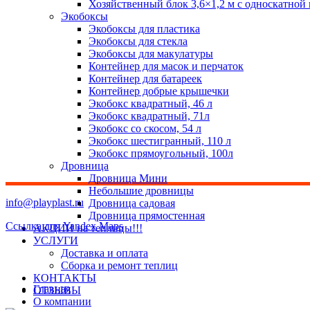
Хозяйственный блок 3,6×1,2 м с односкатной
Экобоксы
Экобоксы для пластика
Экобоксы для стекла
Экобоксы для макулатуры
Контейнер для масок и перчаток
Контейнер для батареек
Контейнер добрые крышечки
Экобокс квадратный, 46 л
Экобокс квадратный, 71л
Экобокс со скосом, 54 л
Экобокс шестигранный, 110 л
Экобокс прямоугольный, 100л
Дровница
Дровница Мини
Небольшие дровницы
info@playplast.ru
Дровница садовая
Дровница прямостенная
Ссылка для Yandex Maps
АКЦИИ на теплицы!!!
УСЛУГИ
Доставка и оплата
Сборка и ремонт теплиц
КОНТАКТЫ
Главная
ОТЗЫВЫ
О компании