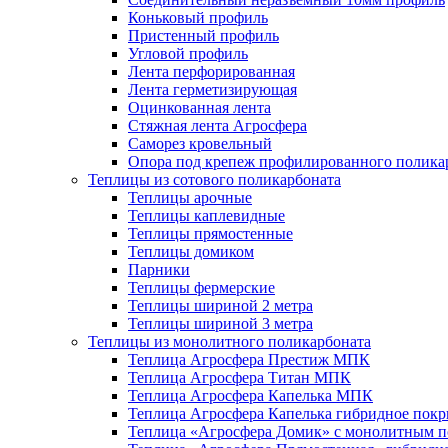
Коньковый профиль
Пристенный профиль
Угловой профиль
Лента перфорированная
Лента герметизирующая
Оцинкованная лента
Стяжная лента Агросфера
Саморез кровельный
Опора под крепеж профилированного полика
Теплицы из сотового поликарбоната
Теплицы арочные
Теплицы каплевидные
Теплицы прямостенные
Теплицы домиком
Парники
Теплицы фермерские
Теплицы шириной 2 метра
Теплицы шириной 3 метра
Теплицы из монолитного поликарбоната
Теплица Агросфера Престиж МПК
Теплица Агросфера Титан МПК
Теплица Агросфера Капелька МПК
Теплица Агросфера Капелька гибридное пок
Теплица «Агросфера Домик» с монолитным по