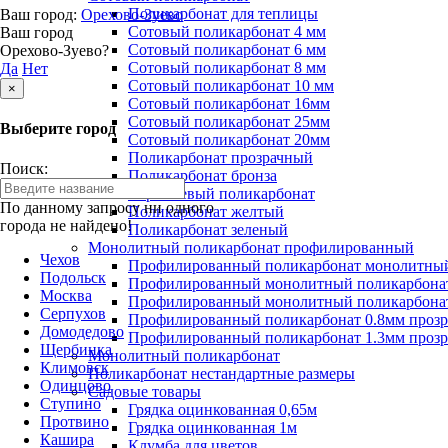
Поликарбонат для теплицы
Ваш город:
Орехово-Зуево
Сотовый поликарбонат 4 мм
Ваш город
Сотовый поликарбонат 6 мм
Орехово-Зуево?
Сотовый поликарбонат 8 мм
Да
Нет
Сотовый поликарбонат 10 мм
×
Сотовый поликарбонат 16мм
Сотовый поликарбонат 25мм
Выберите город
Сотовый поликарбонат 20мм
Поликарбонат прозрачный
Поиск:
Поликарбонат бронза
Коричневый поликарбонат
По данному запросу ни одного
Поликарбонат желтый
города не найдено!
Поликарбонат зеленый
Монолитный поликарбонат профилированный
Чехов
Профилированный поликарбонат монолитный
Подольск
Профилированный монолитный поликарбонат
Москва
Профилированный монолитный поликарбонат
Серпухов
Профилированный поликарбонат 0.8мм проз
Домодедово
Профилированный поликарбонат 1.3мм проз
Щербинка
Монолитный поликарбонат
Климовск
Поликарбонат нестандартные размеры
Одинцово
Садовые товары
Ступино
Грядка оцинкованная 0,65м
Протвино
Грядка оцинкованная 1м
Кашира
Клумба для цветов