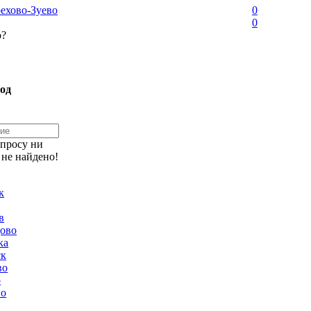
ехово-Зуево
0
0
о?
од
апросу ни
 не найдено!
к
в
ово
ка
ск
во
о
но