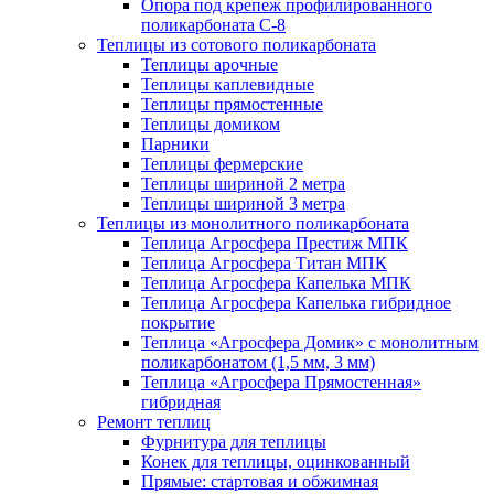
Опора под крепеж профилированного
поликарбоната С-8
Теплицы из сотового поликарбоната
Теплицы арочные
Теплицы каплевидные
Теплицы прямостенные
Теплицы домиком
Парники
Теплицы фермерские
Теплицы шириной 2 метра
Теплицы шириной 3 метра
Теплицы из монолитного поликарбоната
Теплица Агросфера Престиж МПК
Теплица Агросфера Титан МПК
Теплица Агросфера Капелька МПК
Теплица Агросфера Капелька гибридное
покрытие
Теплица «Агросфера Домик» с монолитным
поликарбонатом (1,5 мм, 3 мм)
Теплица «Агросфера Прямостенная»
гибридная
Ремонт теплиц
Фурнитура для теплицы
Конек для теплицы, оцинкованный
Прямые: стартовая и обжимная