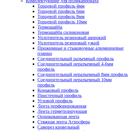
Комплектующие для поликарбоната
Торцевой профиль 4мм
Торцевой профиль 6мм
Торцевой профиль 8мм
Торцевой профиль 10мм
Термошайба
Термошайба силиконовая
Уплотнитель резиновый широкий
Уплотнитель резиновый узкий
Прижимные и стыковочные алюминиевые
планки
Соединительный разъемный профиль
Соединительный неразъемный 4-6мм
профиль
Соединительный неразъемный 8мм профиль
Соединительный неразъемный 10мм
профиль
Коньковый профиль
Пристенный профиль
Угловой профиль
Лента перфорированная
Лента герметизирующая
Оцинкованная лента
Стяжная лента Агросфера
Саморез кровельный