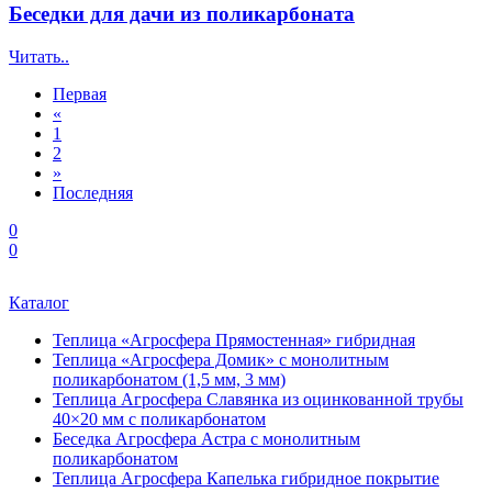
Беседки для дачи из поликарбоната
Читать..
Первая
«
1
2
»
Последняя
0
0
Каталог
Теплица «Агросфера Прямостенная» гибридная
Теплица «Агросфера Домик» с монолитным
поликарбонатом (1,5 мм, 3 мм)
Теплица Агросфера Славянка из оцинкованной трубы
40×20 мм с поликарбонатом
Беседка Агросфера Астра с монолитным
поликарбонатом
Теплица Агросфера Капелька гибридное покрытие