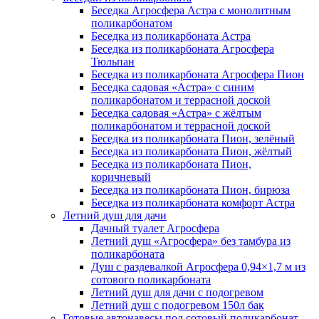
Беседка Агросфера Астра с монолитным
поликарбонатом
Беседка из поликарбоната Астра
Беседка из поликарбоната Агросфера
Тюльпан
Беседка из поликарбоната Агросфера Пион
Беседка садовая «Астра» с синим
поликарбонатом и террасной доской
Беседка садовая «Астра» с жёлтым
поликарбонатом и террасной доской
Беседка из поликарбоната Пион, зелёный
Беседка из поликарбоната Пион, жёлтый
Беседка из поликарбоната Пион,
коричневый
Беседка из поликарбоната Пион, бирюза
Беседка из поликарбоната комфорт Астра
Летний душ для дачи
Дачный туалет Агросфера
Летний душ «Агросфера» без тамбура из
поликарбоната
Душ с раздевалкой Агросфера 0,94×1,7 м из
сотового поликарбоната
Летний душ для дачи с подогревом
Летний душ с подогревом 150л бак
Готовые автонавесы под сотовый поликарбонат