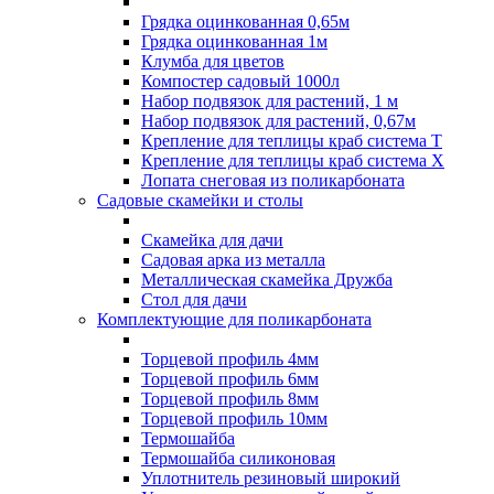
Грядка оцинкованная 0,65м
Грядка оцинкованная 1м
Клумба для цветов
Компостер садовый 1000л
Набор подвязок для растений, 1 м
Набор подвязок для растений, 0,67м
Крепление для теплицы краб система Т
Крепление для теплицы краб система Х
Лопата снеговая из поликарбоната
Садовые скамейки и столы
Скамейка для дачи
Садовая арка из металла
Металлическая скамейка Дружба
Стол для дачи
Комплектующие для поликарбоната
Торцевой профиль 4мм
Торцевой профиль 6мм
Торцевой профиль 8мм
Торцевой профиль 10мм
Термошайба
Термошайба силиконовая
Уплотнитель резиновый широкий