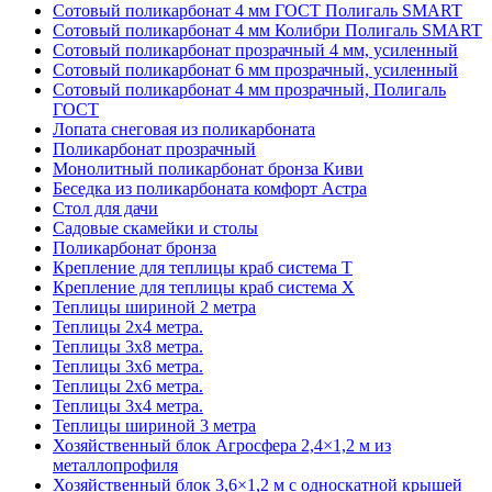
Сотовый поликарбонат 4 мм ГОСТ Полигаль SMART
Сотовый поликарбонат 4 мм Колибри Полигаль SMART
Сотовый поликарбонат прозрачный 4 мм, усиленный
Сотовый поликарбонат 6 мм прозрачный, усиленный
Сотовый поликарбонат 4 мм прозрачный, Полигаль
ГОСТ
Лопата снеговая из поликарбоната
Поликарбонат прозрачный
Монолитный поликарбонат бронза Киви
Беседка из поликарбоната комфорт Астра
Стол для дачи
Садовые скамейки и столы
Поликарбонат бронза
Крепление для теплицы краб система Т
Крепление для теплицы краб система Х
Теплицы шириной 2 метра
Теплицы 2х4 метра.
Теплицы 3x8 метра.
Теплицы 3x6 метра.
Теплицы 2x6 метра.
Теплицы 3x4 метра.
Теплицы шириной 3 метра
Хозяйственный блок Агросфера 2,4×1,2 м из
металлопрофиля
Хозяйственный блок 3,6×1,2 м с односкатной крышей