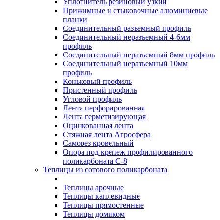
Уплотнитель резиновый узкий
Прижимные и стыковочные алюминиевые
планки
Соединительный разъемный профиль
Соединительный неразъемный 4-6мм
профиль
Соединительный неразъемный 8мм профиль
Соединительный неразъемный 10мм
профиль
Коньковый профиль
Пристенный профиль
Угловой профиль
Лента перфорированная
Лента герметизирующая
Оцинкованная лента
Стяжная лента Агросфера
Саморез кровельный
Опора под крепеж профилированного
поликарбоната С-8
Теплицы из сотового поликарбоната
Теплицы арочные
Теплицы каплевидные
Теплицы прямостенные
Теплицы домиком