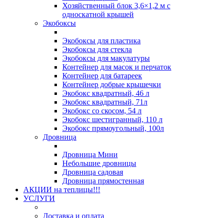
Хозяйственный блок 3,6×1,2 м с
односкатной крышей
Экобоксы
Экобоксы для пластика
Экобоксы для стекла
Экобоксы для макулатуры
Контейнер для масок и перчаток
Контейнер для батареек
Контейнер добрые крышечки
Экобокс квадратный, 46 л
Экобокс квадратный, 71л
Экобокс со скосом, 54 л
Экобокс шестигранный, 110 л
Экобокс прямоугольный, 100л
Дровница
Дровница Мини
Небольшие дровницы
Дровница садовая
Дровница прямостенная
АКЦИИ на теплицы!!!
УСЛУГИ
Доставка и оплата