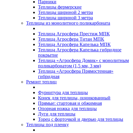
Парники
Теплицы фермерские
Теплицы шириной 2 метра
Теплицы шириной 3 метра
Теплицы из монолитного поликарбоната
Теплица Агросфера Престиж МПК
Теплица Агросфера Титан МПК
Теплица Агросфера Капелька МПК
Теплица Агросфера Капелька гибридное
покрытие
Теплица «Агросфера Домик» с монолитным
поликарбонатом (1,5 мм, 3 мм)
Теплица «Агросфера Прямостенная»
гибридная
Ремонт теплиц
Фурнитура для теплицы
Конек для теплицы, оцинкованный
Прямые: стартовая и обжимная
Опорная ножка для теплицы
Дуги для теплицы
Торец с форточкой и дверью для теплицы
Теплицы под пленку