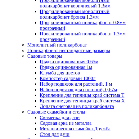
Профилированный монолитный
поликарбонат коричневый 1,3мм
Профилированный монолитный
поликарбонат бронза 1.3мм
Профилированный поликарбонат 0.8мм
прозрачный
Профилированный поликарбонат 1.3мм
прозрачный
Монолитный поликарбонат
Поликарбонат нестандартные размеры
Садовые товары
Грядка оцинкованная 0,65м
Грядка оцинкованная 1м
Клумба для цветов
Компостер садовый 1000л
Набор подвязок для растений, 1 м
Набор подвязок для растений, 0,67м
Крепление для теплицы краб система Т
Крепление для теплицы краб система Х
Лопата снеговая из поликарбоната
Садовые скамейки и столы
Скамейка для дачи
Садовая арка из металла
Металлическая скамейка Дружба
Стол для дачи